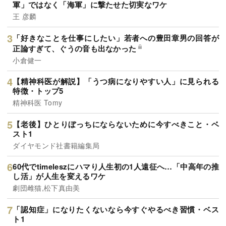
軍」ではなく「海軍」に撃たせた切実なワケ
王 彦麟
「好きなことを仕事にしたい」若者への豊田章男の回答が
正論すぎて、ぐうの音も出なかった
小倉健一
【精神科医が解説】「うつ病になりやすい人」に見られる
特徴・トップ5
精神科医 Tomy
【老後】ひとりぼっちにならないために今すべきこと・ベ
スト1
ダイヤモンド社書籍編集局
60代でtimeleszにハマり人生初の1人遠征へ…「中高年の推
し活」が人生を変えるワケ
劇団雌猫,松下真由美
「認知症」になりたくないなら今すぐやるべき習慣・ベス
ト1