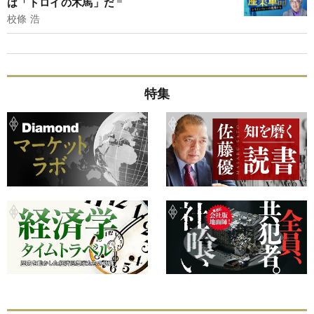
は「トロイの木馬」だ
校條 浩
特集