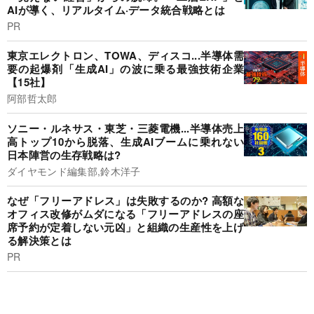
AIが導く、リアルタイム·データ統合戦略とは
PR
東京エレクトロン、TOWA、ディスコ...半導体需
要の起爆剤「生成AI」の波に乗る最強技術企業
【15社】
阿部哲太郎
ソニー・ルネサス・東芝・三菱電機...半導体売上
高トップ10から脱落、生成AIブームに乗れない
日本陣営の生存戦略は?
ダイヤモンド編集部,鈴木洋子
なぜ「フリーアドレス」は失敗するのか? 高額な
オフィス改修がムダになる「フリーアドレスの座
席予約が定着しない元凶」と組織の生産性を上げ
る解決策とは
PR