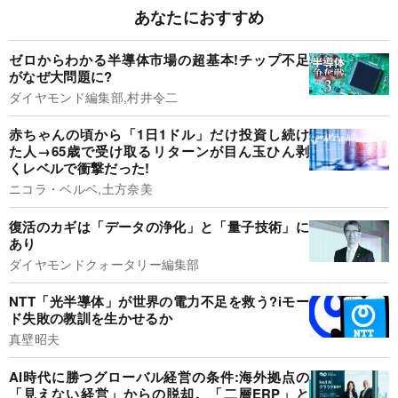
あなたにおすすめ
ゼロからわかる半導体市場の超基本!チップ不足
がなぜ大問題に?
ダイヤモンド編集部,村井令二
赤ちゃんの頃から「1日1ドル」だけ投資し続け
た人→65歳で受け取るリターンが目ん玉ひん剥
くレベルで衝撃だった!
ニコラ・ベルベ,土方奈美
復活のカギは「データの浄化」と「量子技術」に
あり
ダイヤモンドクォータリー編集部
NTT「光半導体」が世界の電力不足を救う?iモー
ド失敗の教訓を生かせるか
真壁昭夫
AI時代に勝つグローバル経営の条件:海外拠点の
「見えない経営」からの脱却。「二層ERP」と