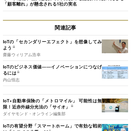
「顧客離れ」が懸念される1社の実名
関連記事
IoTの「セカンダリーエフェクト」を想像してみ
よう
齋藤ウィリアム浩幸
IoTのビジネス価値――イノベーションにつなげ
るには
内山悟志
IoT×自動車保険の「メトロマイル」 可能性は無
限！近赤外線分光法の「サイオ」
ダイヤモンド・オンライン編集部
IoTの有望分野「スマートホーム」で有効な戦術