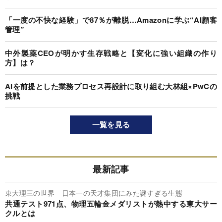
「一度の不快な経験」で87％が離脱…Amazonに学ぶ“AI顧客
管理”
中外製薬CEOが明かす生存戦略と【変化に強い組織の作り
方】は？
AIを前提とした業務プロセス再設計に取り組む大林組×PwCの
挑戦
一覧を見る
最新記事
東大理三の世界 日本一の天才集団にみた謎すぎる生態
共通テスト971点、物理五輪金メダリストが熱中する東大サー
クルとは