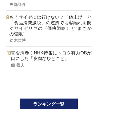
矢部謙介
もうサイゼには行けない？「値上げ」と
「食品消費減税」の逆風でも客離れを防
ぐサイゼリヤの〈価格戦略〉と“まさか
の強敵”
鈴木貴博
賛否渦巻くNHK特番にトヨタ有力OBが
口にした「皮肉なひとこと」
佃 義夫
ランキング一覧