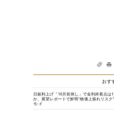
おす
日銀利上げ「10月前倒し」で金利終着点は1.
か、展望レポートで鮮明“物価上振れリスク
モ-ド