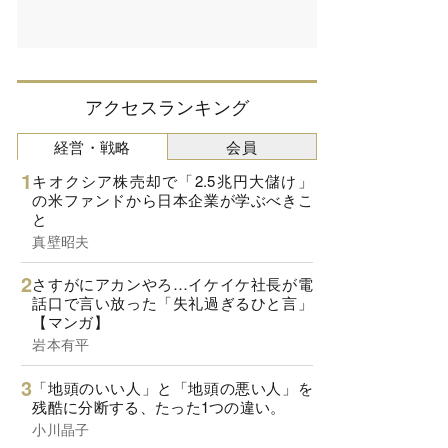
アクセスランキング
経営・戦略
会員
キオクシア株売却で「2.5兆円大儲け」
の米ファンドから日本企業が学ぶべきこ
と
真壁昭夫
さすがにアカンやろ…イケイケ社長が電
話口で言い放った「失礼過ぎるひと言」
【マンガ】
岩本有平
「地頭のいい人」と「地頭の悪い人」を
残酷に分断する、たった1つの違い。
小川晶子