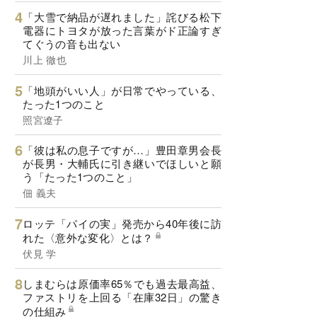
「大雪で納品が遅れました」詫びる松下
電器にトヨタが放った言葉がド正論すぎ
てぐうの音も出ない
川上 徹也
「地頭がいい人」が日常でやっている、
たった1つのこと
照宮遼子
「彼は私の息子ですが…」豊田章男会長
が長男・大輔氏に引き継いでほしいと願
う「たった1つのこと」
佃 義夫
ロッテ「パイの実」発売から40年後に訪
れた〈意外な変化〉とは？
伏見 学
しまむらは原価率65％でも過去最高益、
ファストリを上回る「在庫32日」の驚き
の仕組み