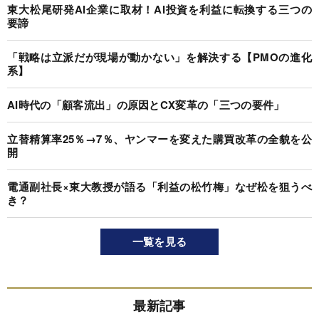
東大松尾研発AI企業に取材！AI投資を利益に転換する三つの
要諦
「戦略は立派だが現場が動かない」を解決する【PMOの進化
系】
AI時代の「顧客流出」の原因とCX変革の「三つの要件」
立替精算率25％→7％、ヤンマーを変えた購買改革の全貌を公
開
電通副社長×東大教授が語る「利益の松竹梅」なぜ松を狙うべ
き？
一覧を見る
最新記事