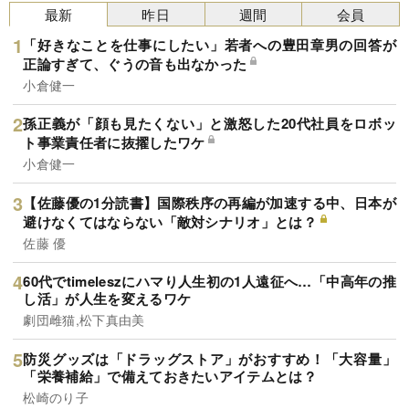
最新
昨日
週間
会員
「好きなことを仕事にしたい」若者への豊田章男の回答が
正論すぎて、ぐうの音も出なかった
小倉健一
孫正義が「顔も見たくない」と激怒した20代社員をロボッ
ト事業責任者に抜擢したワケ
小倉健一
【佐藤優の1分読書】国際秩序の再編が加速する中、日本が
避けなくてはならない「敵対シナリオ」とは？
佐藤 優
60代でtimeleszにハマり人生初の1人遠征へ…「中高年の推
し活」が人生を変えるワケ
劇団雌猫,松下真由美
防災グッズは「ドラッグストア」がおすすめ！「大容量」
「栄養補給」で備えておきたいアイテムとは？
松崎のり子