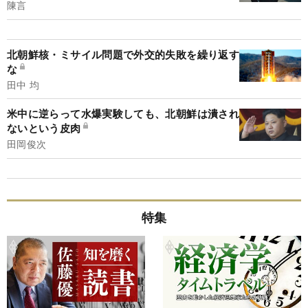
陳言
北朝鮮核・ミサイル問題で外交的失敗を繰り返す
な
田中 均
米中に逆らって水爆実験しても、北朝鮮は潰され
ないという皮肉
田岡俊次
特集