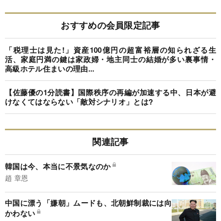
おすすめの会員限定記事
「税理士は見た!」資産100億円の超富裕層の知られざる生
活、家庭円満の鍵は家政婦・地主同士の結婚が多い裏事情・
高級ホテル住まいの理由...
【佐藤優の1分読書】国際秩序の再編が加速する中、日本が避
けなくてはならない「敵対シナリオ」とは?
関連記事
韓国は今、本当に不景気なのか
趙 章恩
中国に漂う「嫌朝」ムードも、北朝鮮制裁には向
かわない