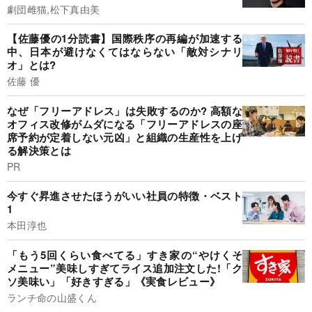
劇団雌猫,松下真由美
【佐藤優の1分読書】国際秩序の再編が加速する
中、日本が避けなくてはならない「敵対シナリ
オ」とは?
佐藤 優
なぜ「フリーアドレス」は失敗するのか? 高額な
オフィス改修がムダになる「フリーアドレスの座
席予約が定着しない元凶」と組織の生産性を上げ
る解決策とは
PR
今すぐ昇進させたほうがいい社員の特徴・ベスト
1
本田淳也
「もう5回くらい食べてる」すき家の“やけくそ
メニュー”美味しすぎてライス追加注文した!「ク
ソ美味い」「好きすぎる」《実食レビュー》
ランチ命の山盛くん