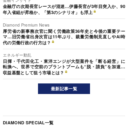
金融インサイド
金融庁の次期長官レースが混迷…伊藤長官が3年目突入か、90
年入省組が昇格か、「第3のシナリオ」も浮上
Diamond Premium News
厚労省の新事務次官に聞く労働政策36年史と今後の重要テー
マ…旧労働省出身次官は11年ぶり、裁量労働制見直しやAI時
代の労働行政の行方は？
エネルギー動乱
日揮・千代田化工・東洋エンジが大型案件を「断る経営」に
転換へ、世界で空前のプラントブームも“脱・請負”を加速…
収益基盤として狙う市場とは？
最新記事一覧
DIAMOND SPECIAL一覧