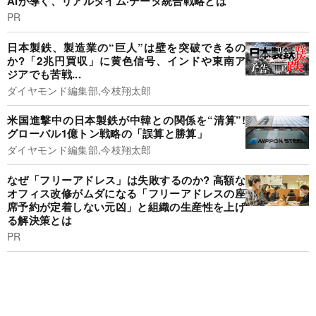
AIが導く、リアルタイム·データ統合戦略とは
PR
日本製鉄、製造業の“巨人”は壁を突破できるの
か?「2兆円買収」に黄色信号、インドや東南ア
ジアでも苦戦...
ダイヤモンド編集部,今枝翔太郎
米国進撃中の日本製鉄が中韓との関係を“清算”!
グローバル1億トン戦略の「誤算と勝算」
ダイヤモンド編集部,今枝翔太郎
なぜ「フリーアドレス」は失敗するのか? 高額な
オフィス改修がムダになる「フリーアドレスの座
席予約が定着しない元凶」と組織の生産性を上げ
る解決策とは
PR