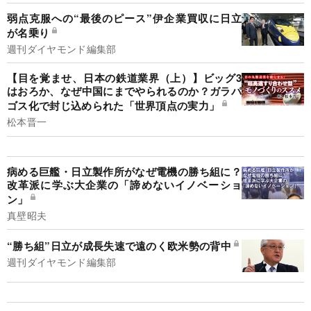
弱点克服への“最後のピース”伊企業買収に日立
が名乗り
週刊ダイヤモンド編集部
【目を覚ませ、日本の鉄道業界（上）】ビッグ3
はおろか、なぜ中国にまでやられるのか？ガラパ
ゴス化で封じ込められた「世界頂点の実力」
松本晋一
病める巨艦・日立製作所がなぜ電機の勝ち組に？
改革派に学ぶ大企業の「諦めないイノベーショ
ン」
真壁昭夫
“勝ち組”日立が成長失速で遠のく欧米勢の背中
週刊ダイヤモンド編集部