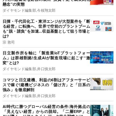
懸念”の実態
ダイヤモンド編集部,今枝翔太郎
日揮・千代田化工・東洋エンジが大型案件を「断
る経営」に転換へ、世界で空前のプラントブーム
も“脱・請負”を加速...収益基盤として狙う市場と
は?
宗 敦司
日立製作所を軸に「製造業IoTプラットフォー
ム」は群雄割拠!生成AIが製造現場に起こす“激
変”とは?
ダイヤモンド編集部,井口慎太郎
コマツと日立建機、利益の6割はアフターサービ
スで稼ぐ!建機ビジネスの「儲け方」と「日系の
強み」を徹底解剖
ダイヤモンド編集部,井口慎太郎
AI時代に勝つグローバル経営の条件:海外拠点の
「見えない経営」からの脱却。「二層ERP」と