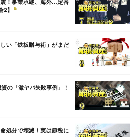
激震！事業承継、海外…定番
会2】
嬉しい「鉄板贈与術」がまだ
投資の「激ヤバ失敗事例」！
生命処分で壊滅！実は節税に