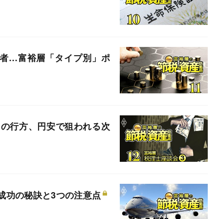
医者…富裕層「タイプ別」ポ
」の行方、円安で狙われる次
成功の秘訣と3つの注意点