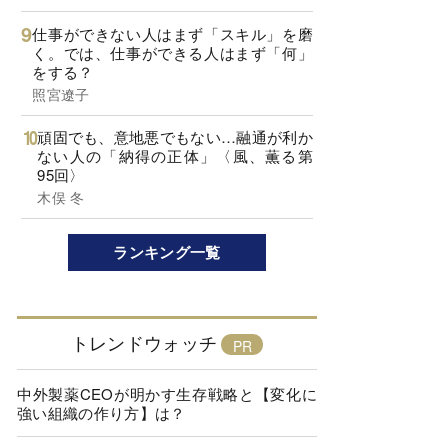
仕事ができない人はまず「スキル」を磨
く。では、仕事ができる人はまず「何」
をする？
照宮遼子
頑固でも、意地悪でもない…融通が利か
ない人の「納得の正体」〈風、薫る第
95回〉
木俣 冬
ランキング一覧
トレンドウォッチ
中外製薬CEOが明かす生存戦略と【変化に
強い組織の作り方】は？