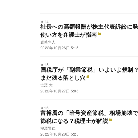
＃14
社長への高額報酬が株主代表訴訟に
使い方を弁護士が指南
岩崎隼人
2022年10月26日 5:15
＃15
国税庁が「副業節税」いよいよ規制？3
まだ残る落とし穴
吉澤 大
2022年10月27日 5:05
＃16
富裕層の「暗号資産節税」相場崩壊
節税になる？税理士が解説
柳澤賢仁
2022年10月28日 5:25