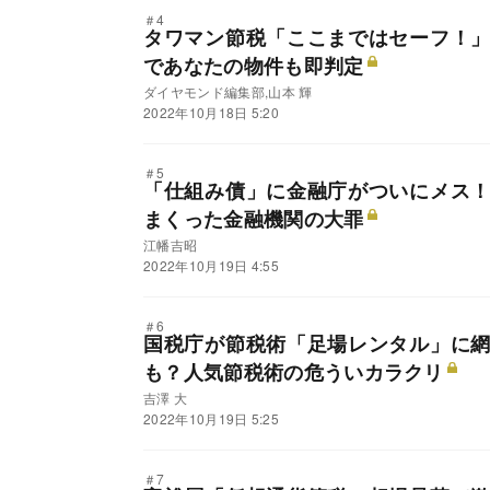
＃4
タワマン節税「ここまではセーフ！
であなたの物件も即判定
ダイヤモンド編集部,山本 輝
2022年10月18日 5:20
＃5
「仕組み債」に金融庁がついにメス
まくった金融機関の大罪
江幡吉昭
2022年10月19日 4:55
＃6
国税庁が節税術「足場レンタル」に
も？人気節税術の危ういカラクリ
吉澤 大
2022年10月19日 5:25
＃7