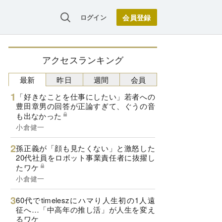
ログイン
アクセスランキング
最新
昨日
週間
会員
「好きなことを仕事にしたい」若者への
豊田章男の回答が正論すぎて、ぐうの音
も出なかった
小倉健一
孫正義が「顔も見たくない」と激怒した
20代社員をロボット事業責任者に抜擢し
たワケ
小倉健一
60代でtimeleszにハマり人生初の1人遠
征へ…「中高年の推し活」が人生を変え
るワケ