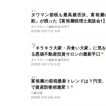
＃1
タワマン節税も最高裁否決、富裕層
欺」が残った【富裕層税理士座談会1
ダイヤモンド編集部,鈴木洋子
2022年10月17日 5:05
＃2
「キラキラ大家・共食い大家」に気
る悪徳不動産投資サロンの最新手口
ダイヤモンド編集部,藤田章夫
2022年10月17日 5:25
＃3
富裕層の節税最新トレンドは？円安
で資産防衛術激変！
江幡吉昭
2022年10月18日 4:55