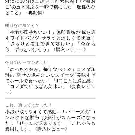
対談に30分以上遅刻した大原麗子が“激お
こ”の五木寛之を一瞬で虜にした「魔性のひ
とこと」〈再配信〉
明日なに着てく？
「生地が気持ちいい！」無印良品の“風を通
すワイドパンツ”サラッと涼しくて快適！
「さらりと着用できて嬉しい」「今から
秋、ずっといけそう」《購入レビュー》
今日のリーマンめし!!
「めっちゃ好き。毎年食べてる」コメダ珈
琲の“幸せの塊みたいなスイーツ”美味すぎ
てホールで食べたい！「1口ごとに満足感」
「コメダでいちばん美味い」《実食レビュ
ー》
これ、買ってよかった！
小銭が取りやすくて感動…！ハニーズの“コ
ンパクトな財布”お会計がスムーズになっ
た！「ぜーんぶ収まります」「これからも
愛用します」《購入レビュー》