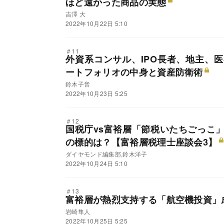
ほど遠かった商品の実態
吉澤 大
2022年10月22日 5:10
＃11
外資系コンサル、IPO長者、地主、
ートフォリオの中身と資産防衛術
鈴木子音
2022年10月23日 5:25
＃12
国税庁vs富裕層「節税いたちごっこ
の標的は？【富裕層税理士座談会3】
ダイヤモンド編集部,鈴木洋子
2022年10月24日 5:10
＃13
富裕層が熱烈支持する「航空機投資」
岩崎隼人
2022年10月25日 5:25