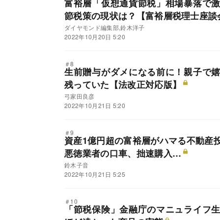
富裕層「仮想通貨節税」相場暴落で
節税策の現状は？【富裕層税理士座談
ダイヤモンド編集部,鈴木洋子
2022年10月20日 5:20
＃8
生前贈与がダメになる前に！親子で
残っていた【法改正対応版】
弓家田良彦
2022年10月21日 5:20
＃9
資産1億円超の富裕層がハマる不動産
悪徳業者の口車、拙速購入…
鈴木子音
2022年10月21日 5:25
＃10
「節税保険」金融庁のマニュライフ