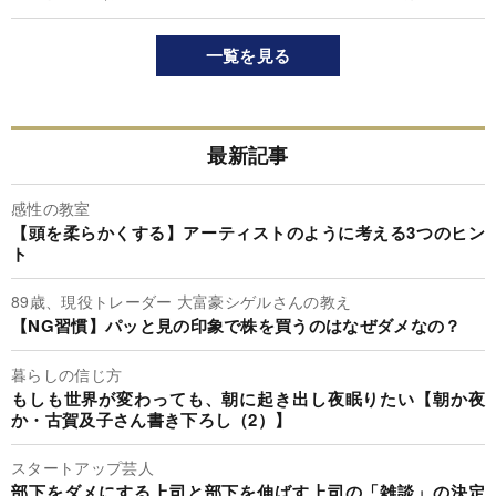
一覧を見る
最新記事
感性の教室
【頭を柔らかくする】アーティストのように考える3つのヒン
ト
89歳、現役トレーダー 大富豪シゲルさんの教え
【NG習慣】パッと見の印象で株を買うのはなぜダメなの？
暮らしの信じ方
もしも世界が変わっても、朝に起き出し夜眠りたい【朝か夜
か・古賀及子さん書き下ろし（2）】
スタートアップ芸人
部下をダメにする上司と部下を伸ばす上司の「雑談」の決定