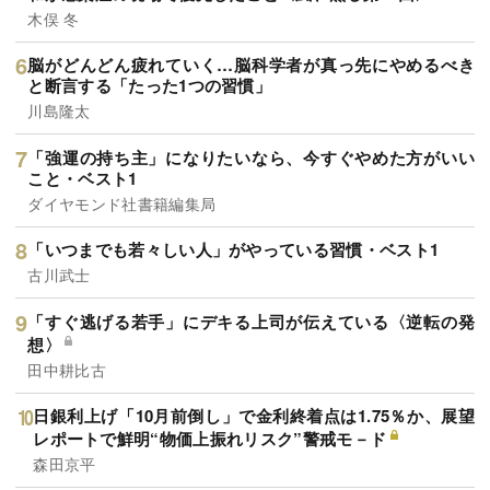
木俣 冬
脳がどんどん疲れていく…脳科学者が真っ先にやめるべき
と断言する「たった1つの習慣」
川島隆太
「強運の持ち主」になりたいなら、今すぐやめた方がいい
こと・ベスト1
ダイヤモンド社書籍編集局
「いつまでも若々しい人」がやっている習慣・ベスト1
古川武士
「すぐ逃げる若手」にデキる上司が伝えている〈逆転の発
想〉
田中耕比古
日銀利上げ「10月前倒し」で金利終着点は1.75％か、展望
レポートで鮮明“物価上振れリスク”警戒モ－ド
森田京平