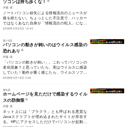
ソコンは持ち歩くな！
伊藤 僑
ノートパソコン紛失による情報流出のニュースが
後を絶たない。ちょっとした不注意で、ハッカー
ではなくあなた自身が「情報流出の犯人」になる
可能性がある。
2008年3月25日 13:40
第10回
パソコンの動きが鈍いのはウイルス感染の
恐れあり
伊藤 僑
「パソコンの動きが鈍い」。これってパソコンの
老化現象？と思っていたら、実はウイルスに感染
していた！動作が重く感じたら、ウイルスソフト
をかけてみよう。
2008年3月19日 0:30
第9回
ホームページを見ただけで感染するウイル
スの防御策
伊藤 僑
ネット上には「ブラクラ」とも呼ばれる悪質な
Javaスクリプトが埋め込まれたサイトが存在す
る。HPにアクセスしただけでパソコンが起動不
能になってしまうのだ。