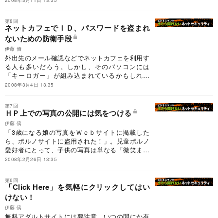
2008年3月11日 13:35
第8回
ネットカフェでＩＤ、パスワードを盗まれ
ないための防衛手段
伊藤 僑
外出先のメール確認などでネットカフェを利用す
る人も多いだろう。しかし、そのパソコンには
「キーロガー」が組み込まれているかもしれな
い。要注意だ。
2008年3月4日 13:35
第7回
ＨＰ上での写真の公開には気をつける
伊藤 僑
「3歳になる娘の写真をＷｅｂサイトに掲載した
ら、ポルノサイトに盗用された！」。児童ポルノ
愛好者にとって、子供の写真は単なる「微笑まし
い映像」ではない。
2008年2月26日 13:35
第6回
「Click Here」を気軽にクリックしてはい
けない！
伊藤 僑
無料アダルトサイトには要注意。いつの間にか有