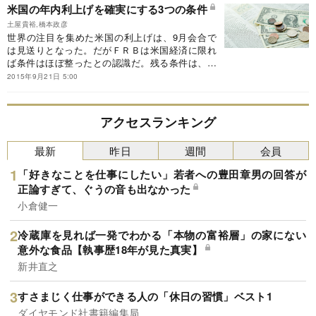
読む。
米国の年内利上げを確実にする3つの条件
土屋貴裕,橋本政彦
世界の注目を集めた米国の利上げは、9月会合で
は見送りとなった。だがＦＲＢは米国経済に限れ
ば条件はほぼ整ったとの認識だ。残る条件は、世
界の市場の安定化、財政問題の解決、米景気が腰
2015年9月21日 5:00
折れしないことである。
アクセスランキング
最新
昨日
週間
会員
「好きなことを仕事にしたい」若者への豊田章男の回答が
正論すぎて、ぐうの音も出なかった
小倉健一
冷蔵庫を見れば一発でわかる「本物の富裕層」の家にない
意外な食品【執事歴18年が見た真実】
新井直之
すさまじく仕事ができる人の「休日の習慣」ベスト1
ダイヤモンド社書籍編集局