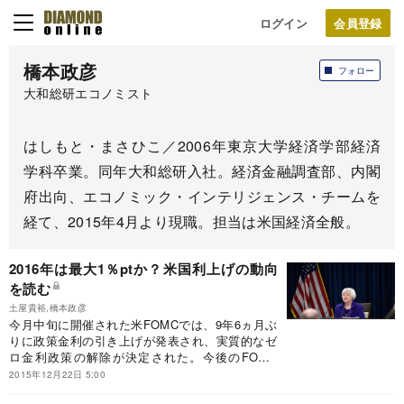
ログイン
橋本政彦
フォロー
大和総研エコノミスト
はしもと・まさひこ／2006年東京大学経済学部経済
学科卒業。同年大和総研入社。経済金融調査部、内閣
府出向、エコノミック・インテリジェンス・チームを
経て、2015年4月より現職。担当は米国経済全般。
2016年は最大1％ptか？米国利上げの動向
を読む
土屋貴裕,橋本政彦
今月中旬に開催された米FOMCでは、9年6ヵ月ぶ
りに政策金利の引き上げが発表され、実質的なゼ
ロ金利政策の解除が決定された。今後のFOMC
で、利上げはどのように進められるのか。経済や
2015年12月22日 5:00
金融市場への影響はどれほどのものか。先行きを