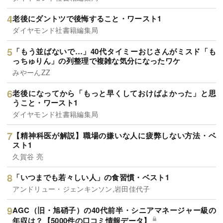
老後にダントツで後悔すること・ワースト1
ダイヤモンド社書籍編集局
「もう並ばないで…」40代タイミーおじさんがミスド「も
っちゅりん」の列整理で複雑な気分になったワケ
みやーんZZ
老後になってから「もっと早くしておけばよかった」と思
うこと・ワースト1
ダイヤモンド社書籍編集局
【精神科医が解説】職場の嫌いな人に疲弊しない方法・ベ
スト1
久賀谷 亮
「いつまでも若々しい人」の食習慣・ベスト1
アンドリュー・ジェンキンソン,岩田佳代子
AGC（旧・旭硝子）の40代前半・シニアマネージャー級の
年収は？【5000件の口コミ情報データ】