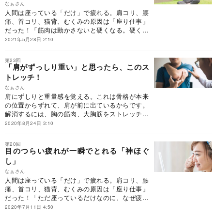
なぁさん
人間は座っている「だけ」で疲れる。肩コリ、腰
痛、首コリ、猫背、むくみの原因は「座り仕事」
だった！「筋肉は動かさないと硬くなる。硬くな
ると、血流が悪くなり、コリが生まれる」。硬く
2021年5月28日 2:10
なった筋肉を徹底的にほぐし、コリをとる方法を
公開！
第23回
「肩がずっしり重い」と思ったら、このス
トレッチ！
なぁさん
肩にずしりと重量感を覚える。これは骨格が本来
の位置からずれて、肩が前に出ているからです。
解消するには、胸の筋肉、大胸筋をストレッチし
ましょう！
2020年8月24日 3:10
第20回
目のつらい疲れが一瞬でとれる「神ほぐ
し」
なぁさん
人間は座っている「だけ」で疲れる。肩コリ、腰
痛、首コリ、猫背、むくみの原因は「座り仕事」
だった！「ただ座っているだけなのに、なぜ疲れ
てしまうのか」。その答えはシンプルで明快。
2020年7月11日 4:50
「筋肉は動かさないと硬くなる。硬くなると、血