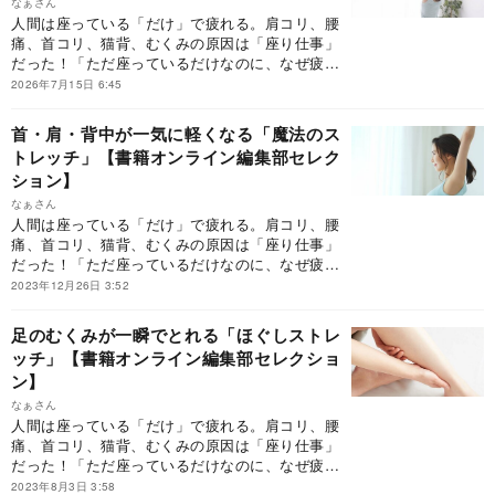
なぁさん
人間は座っている「だけ」で疲れる。肩コリ、腰
痛、首コリ、猫背、むくみの原因は「座り仕事」
だった！「ただ座っているだけなのに、なぜ疲れ
てしまうのか」。その答えはシンプルで明快。
2026年7月15日 6:45
「筋肉は動かさないと硬くなる。硬くなると、血
流が悪くなり、コリが生まれる」から。硬くなっ
首・肩・背中が一気に軽くなる「魔法のス
た筋肉を徹底的にほぐし、コリをとる。それには
トレッチ」【書籍オンライン編集部セレク
ストレッチしかない。
ション】
なぁさん
人間は座っている「だけ」で疲れる。肩コリ、腰
痛、首コリ、猫背、むくみの原因は「座り仕事」
だった！「ただ座っているだけなのに、なぜ疲れ
てしまうのか」。その答えはシンプルで明快。
2023年12月26日 3:52
「筋肉は動かさないと硬くなる。硬くなると、血
流が悪くなり、コリが生まれる」から。硬くなっ
足のむくみが一瞬でとれる「ほぐしストレ
た筋肉を徹底的にほぐし、コリをとる。それには
ッチ」【書籍オンライン編集部セレクショ
ストレッチしかない。
ン】
なぁさん
人間は座っている「だけ」で疲れる。肩コリ、腰
痛、首コリ、猫背、むくみの原因は「座り仕事」
だった！「ただ座っているだけなのに、なぜ疲れ
てしまうのか」。その答えはシンプルで明快。
2023年8月3日 3:58