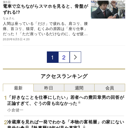
第5回
た筋肉を徹底的にほぐし、コリをとる。それには
電車で立ちながらスマホを見ると、骨盤が
ストレッチしかない。
ずれる!?
なぁさん
人間は座っている「だけ」で疲れる。肩コリ、腰
痛、首コリ、猫背、むくみの原因は「座り仕事」
だった！「ただ座っているだけなのに、なぜ疲れ
てしまうのか」。その答えはシンプルで明快。
2020年6月5日 4:20
「筋肉は動かさないと硬くなる。硬くなると、血
流が悪くなり、コリが生まれる」から。硬くなっ
た筋肉を徹底的にほぐし、コリをとる。それには
1
2
ストレッチしかない。
アクセスランキング
最新
昨日
週間
会員
「好きなことを仕事にしたい」若者への豊田章男の回答が
正論すぎて、ぐうの音も出なかった
小倉健一
冷蔵庫を見れば一発でわかる「本物の富裕層」の家にない
意外な食品【執事歴18年が見た真実】