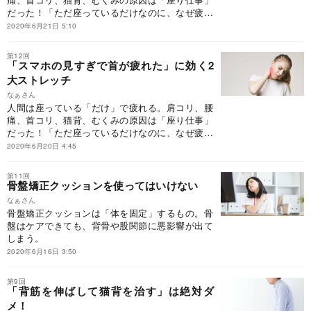
だった！「ただ座っているだけなのに、なぜ疲れ
てしまうのか」。その答えはシンプルで明快。
2020年6月21日 5:10
「筋肉は動かさないと硬くなる。硬くなると、血
流が悪くなり、コリが生まれる」から。硬くなっ
第12回
た筋肉を徹底的にほぐし、コリをとる。それには
「スマホの見すぎで首が疲れた」に効く2
ストレッチしかない。
大ストレッチ
なぁさん
人間は座っている「だけ」で疲れる。肩コリ、腰
痛、首コリ、猫背、むくみの原因は「座り仕事」
だった！「ただ座っているだけなのに、なぜ疲れ
てしまうのか」。その答えはシンプルで明快。
2020年6月20日 4:45
「筋肉は動かさないと硬くなる。硬くなると、血
流が悪くなり、コリが生まれる」から。硬くなっ
第11回
た筋肉を徹底的にほぐし、コリをとる。それには
骨盤矯正クッションを使ってはいけない
ストレッチしかない。
なぁさん
骨盤矯正クッションは「体を固定」するもの。骨
盤はケアできても、背骨や股関節に悪影響が出て
しまう。
2020年6月16日 3:50
第9回
「背筋を伸ばして猫背を治す」は絶対ダ
メ！