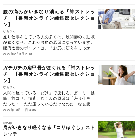
「筋肉は動かさないと硬くなる。硬くなると、血
流が悪くなり、コリが生まれる」から。硬くなっ
腰の痛みがいきなり消える「神ストレッ
た筋肉を徹底的にほぐし、コリをとる。それには
チ」【書籍オンライン編集部セレクショ
ストレッチしかない。
ン】
なぁさん
座り仕事をしている人の多くは、股関節の可動域
が狭くなり、これが腰痛の原因になっています。
腰痛改善のポイントは、「お尻の筋肉をしっかり
伸ばす」です。
2023年2月9日 2:40
ガチガチの肩甲骨がほぐれる「神ストレッ
チ」【書籍オンライン編集部セレクショ
ン】
なぁさん
人間は座っている「だけ」で疲れる。肩コリ、腰
痛、首コリ、猫背、むくみの原因は「座り仕事」
だった！「ただ座っているだけなのに、なぜ疲れ
てしまうのか」。その答えはシンプルで明快。
2022年10月11日 3:05
「筋肉は動かさないと硬くなる。硬くなると、血
流が悪くなり、コリが生まれる」から。硬くなっ
第24回
た筋肉を徹底的にほぐし、コリをとる。それには
肩がいきなり軽くなる「コリほぐし」スト
ストレッチしかない。
レッチ