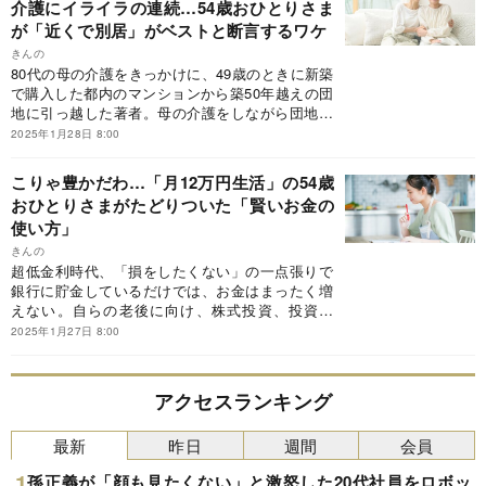
介護にイライラの連続…54歳おひとりさま
が「近くで別居」がベストと断言するワケ
きんの
80代の母の介護をきっかけに、49歳のときに新築
で購入した都内のマンションから築50年越えの団
地に引っ越した著者。母の介護をしながら団地暮
らしを楽しむ彼女が語る、母と娘のちょうどいい
2025年1月28日 8:00
距離感とは。本稿は、きんの『54歳おひとりさ
ま。古い団地で見つけた私らしい暮らし』（扶桑
こりゃ豊かだわ…「月12万円生活」の54歳
社）の一部を抜粋・編集したものです。
おひとりさまがたどりついた「賢いお金の
使い方」
きんの
超低金利時代、「損をしたくない」の一点張りで
銀行に貯金しているだけでは、お金はまったく増
えない。自らの老後に向け、株式投資、投資信
託、純金積立、iDeCo、NISAなどの資産形成に取
2025年1月27日 8:00
り組んでいる著者が語る「おひとりさま」のマネ
ー活用法とは――。本稿は、きんの『54歳おひと
りさま。古い団地で見つけた私らしい暮らし』
アクセスランキング
（扶桑社）の一部を抜粋・編集したものです。
最新
昨日
週間
会員
孫正義が「顔も見たくない」と激怒した20代社員をロボッ