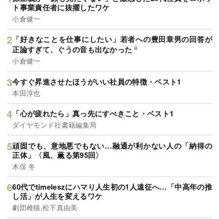
ト事業責任者に抜擢したワケ
小倉健一
「好きなことを仕事にしたい」若者への豊田章男の回答が
正論すぎて、ぐうの音も出なかった
小倉健一
今すぐ昇進させたほうがいい社員の特徴・ベスト1
本田淳也
「心が疲れたら」真っ先にすべきこと・ベスト1
ダイヤモンド社書籍編集局
頑固でも、意地悪でもない…融通が利かない人の「納得の
正体」〈風、薫る第95回〉
木俣 冬
60代でtimeleszにハマり人生初の1人遠征へ…「中高年の推
し活」が人生を変えるワケ
劇団雌猫,松下真由美