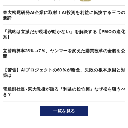
東大松尾研発AI企業に取材！AI投資を利益に転換する三つの
要諦
「戦略は立派だが現場が動かない」を解決する【PMOの進化
系】
立替精算率25％→7％、ヤンマーを変えた購買改革の全貌を公
開
【警告】AIプロジェクトの60％が断念、失敗の根本原因と対
策は
電通副社長×東大教授が語る「利益の松竹梅」なぜ松を狙うべ
き？
一覧を見る