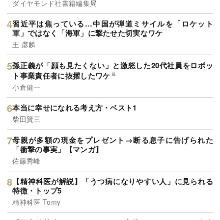
ダイヤモンド社書籍編集局
習近平は焦っている…中国が弾道ミサイルを「ロケット
軍」ではなく「海軍」に撃たせた切実なワケ
王 彦麟
孫正義が「顔も見たくない」と激怒した20代社員をロボッ
ト事業責任者に抜擢したワケ
小倉健一
本当に幸せになれる考え方・ベスト1
柴田賢三
母親が多額の現金をプレゼント→断る息子に告げられた
「衝撃の事実」【マンガ】
佐藤秀峰
【精神科医が解説】「うつ病になりやすい人」に見られる
特徴・トップ5
精神科医 Tomy