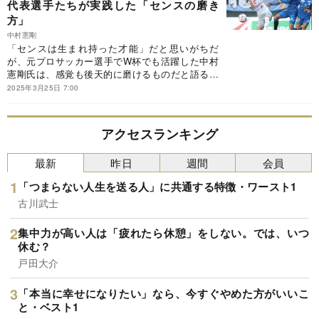
代表選手たちが実践した「センスの磨き
剛『才能発見「考える力」は勝利への近道』（文
方」
藝春秋）の一部を抜粋・編集したものです。
中村憲剛
「センスは生まれ持った才能」だと思いがちだ
が、元プロサッカー選手でW杯でも活躍した中村
憲剛氏は、感覚も後天的に磨けるものだと語る。
センスを獲得するためには、どのような努力が必
2025年3月25日 7:00
要なのか。一流選手たちに学ぶ“センス”の磨き方
とは。※本稿は、中村憲剛『才能発見「考える
力」は勝利への近道』（文藝春秋）の一部を抜
アクセスランキング
粋・編集したものです。
最新
昨日
週間
会員
「つまらない人生を送る人」に共通する特徴・ワースト1
古川武士
集中力が高い人は「疲れたら休憩」をしない。では、いつ
休む？
戸田大介
「本当に幸せになりたい」なら、今すぐやめた方がいいこ
と・ベスト1