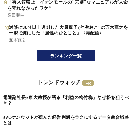
「再入館禁止」イオンモールの“完璧”なマニュアルが人命
を守れなかったワケ
窪田順生
対談に30分以上遅刻した大原麗子が“激おこ”の五木寛之を
一瞬で虜にした「魔性のひとこと」〈再配信〉
五木寛之
ランキング一覧
トレンドウォッチ
電通副社長×東大教授が語る「利益の松竹梅」なぜ松を狙うべ
き？
JVCケンウッドが選んだ経営判断をラクにするデータ統合戦略
とは