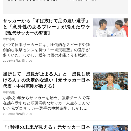
サッカーから「ずば抜けて足の速い選手」
と「意外性のあるプレー」が消えたワケ
【現代サッカーの弊害】
中村憲剛
かつて日本サッカーには、圧倒的なスピードや独
創的な攻撃センスを持つ「一点突破型」の選手が
多くいた。しかし、近年は個の才能よりも戦術理
解やハードワークが求められ、自由な発想を持つ
2025年3月27日 7:00
選手が育ちにくくなっている。その背景には、遊
び場の減少や「減点法式」の指導がある。型には
挫折して「成長が止まる人」と「成長し続
める育成が続けば、日本サッカーの未来はどうな
ける人」の決定的な違い【元サッカー日本
るのだろうか？いまいちど、個性を活かすための
代表・中村憲剛が教える】
指導の在り方を考えなければならない。※本稿
は、中村憲剛『才能発見「考える力」は勝利への
中村憲剛
近道』（文藝春秋）の一部を抜粋・編集したもの
小学校1年からサッカーを始め、強豪チームで存
です。
在感を示すなど順風満帆なサッカー人生を歩んで
いた元プロサッカー選手の中村憲剛。しかし小6
の関東選抜で、初めて大きな挫折を経験する。自
2025年3月26日 7:00
分の限界を知ったときに他責思考で成長をやめて
しまう人と、そこで腐らずに“失敗を成長の糧にで
「1秒後の未来が見える」元サッカー日本
きる人”の大きな違いとは――。※本稿は、中村憲