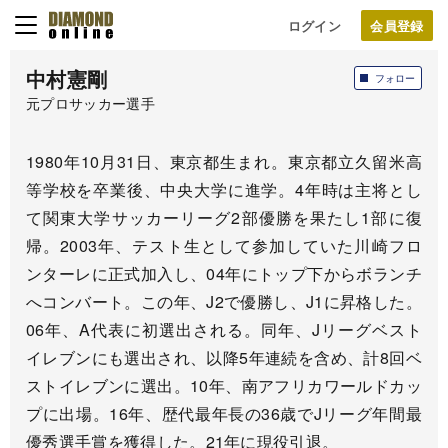
ログイン
中村憲剛
フォロー
元プロサッカー選手
1980年10月31日、東京都生まれ。東京都立久留米高
等学校を卒業後、中央大学に進学。4年時は主将とし
て関東大学サッカーリーグ2部優勝を果たし1部に復
帰。2003年、テスト生として参加していた川崎フロ
ンターレに正式加入し、04年にトップ下からボランチ
へコンバート。この年、J2で優勝し、J1に昇格した。
06年、A代表に初選出される。同年、Jリーグベスト
イレブンにも選出され、以降5年連続を含め、計8回ベ
ストイレブンに選出。10年、南アフリカワールドカッ
プに出場。16年、歴代最年長の36歳でJリーグ年間最
優秀選手賞を獲得した。21年に現役引退。