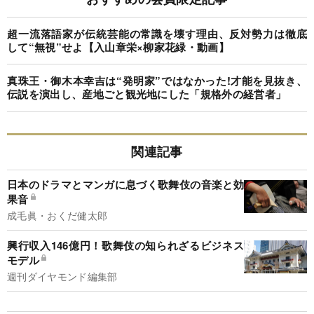
超一流落語家が伝統芸能の常識を壊す理由、反対勢力は徹底
して“無視”せよ【入山章栄×柳家花緑・動画】
真珠王・御木本幸吉は“発明家”ではなかった!才能を見抜き、
伝説を演出し、産地ごと観光地にした「規格外の経営者」
関連記事
日本のドラマとマンガに息づく歌舞伎の音楽と効
果音
成毛眞・おくだ健太郎
興行収入146億円！歌舞伎の知られざるビジネス
モデル
週刊ダイヤモンド編集部