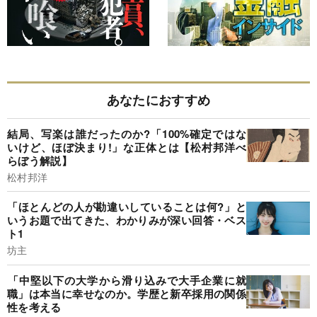
あなたにおすすめ
結局、写楽は誰だったのか?「100%確定ではな
いけど、ほぼ決まり!」な正体とは【松村邦洋べ
らぼう解説】
松村邦洋
「ほとんどの人が勘違いしていることは何?」と
いうお題で出てきた、わかりみが深い回答・ベス
ト1
坊主
​「中堅以下の大学から滑り込みで大手企業に就
職」は本当に幸せなのか。学歴と新卒採用の関係
性を考える