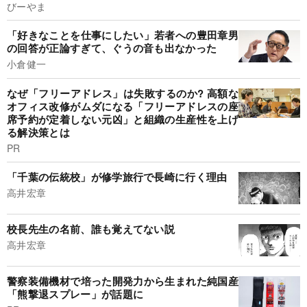
びーやま
「好きなことを仕事にしたい」若者への豊田章男
の回答が正論すぎて、ぐうの音も出なかった
小倉健一
なぜ「フリーアドレス」は失敗するのか? 高額な
オフィス改修がムダになる「フリーアドレスの座
席予約が定着しない元凶」と組織の生産性を上げ
る解決策とは
PR
「千葉の伝統校」が修学旅行で長崎に行く理由
高井宏章
校長先生の名前、誰も覚えてない説
高井宏章
警察装備機材で培った開発力から生まれた純国産
「熊撃退スプレー」が話題に