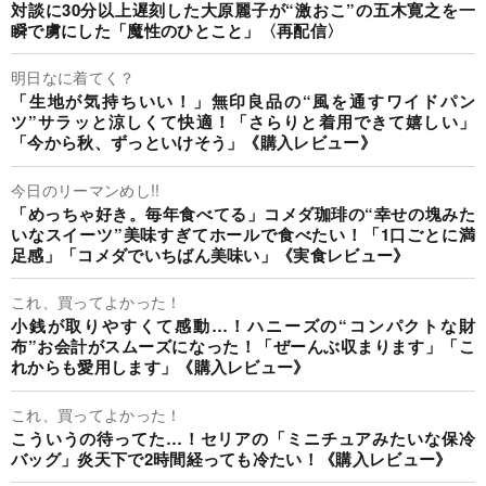
対談に30分以上遅刻した大原麗子が“激おこ”の五木寛之を一
瞬で虜にした「魔性のひとこと」〈再配信〉
明日なに着てく？
「生地が気持ちいい！」無印良品の“風を通すワイドパン
ツ”サラッと涼しくて快適！「さらりと着用できて嬉しい」
「今から秋、ずっといけそう」《購入レビュー》
今日のリーマンめし!!
「めっちゃ好き。毎年食べてる」コメダ珈琲の“幸せの塊みた
いなスイーツ”美味すぎてホールで食べたい！「1口ごとに満
足感」「コメダでいちばん美味い」《実食レビュー》
これ、買ってよかった！
小銭が取りやすくて感動…！ハニーズの“コンパクトな財
布”お会計がスムーズになった！「ぜーんぶ収まります」「こ
れからも愛用します」《購入レビュー》
これ、買ってよかった！
こういうの待ってた…！セリアの「ミニチュアみたいな保冷
バッグ」炎天下で2時間経っても冷たい！《購入レビュー》