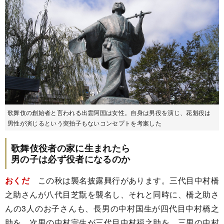
歌舞伎の創始者と言われる出雲阿国は女性。自身は男役を演じ、花魁役は
男性が演じるという突拍子もないコンセプトを考案した
歌舞伎役者の家に生まれたら
男の子は必ず役者になるのか
おくだ
この秋は襲名披露興行があります。三代目中村橋
之助さんが八代目芝翫を襲名し、それと同時に、橋之助さ
んの3人のお子さんも、長男の中村国生が四代目中村橋之
助を、次男の中村宗生が三代目中村福之助を、三男の中村