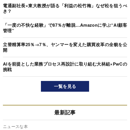
電通副社長×東大教授が語る「利益の松竹梅」なぜ松を狙うべ
き？
「一度の不快な経験」で87％が離脱…Amazonに学ぶ“AI顧客
管理”
立替精算率25％→7％、ヤンマーを変えた購買改革の全貌を公
開
AIを前提とした業務プロセス再設計に取り組む大林組×PwCの
挑戦
一覧を見る
最新記事
ニュースな本