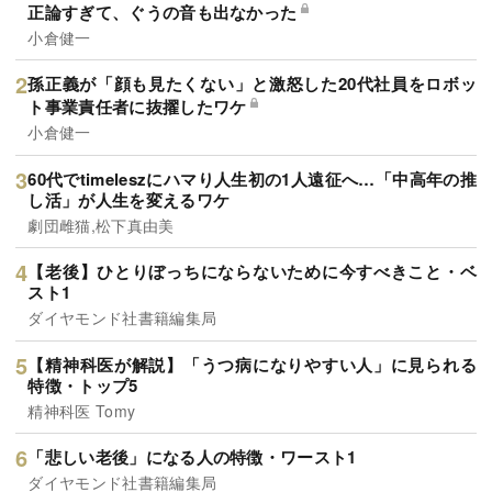
正論すぎて、ぐうの音も出なかった
小倉健一
孫正義が「顔も見たくない」と激怒した20代社員をロボッ
ト事業責任者に抜擢したワケ
小倉健一
60代でtimeleszにハマり人生初の1人遠征へ…「中高年の推
し活」が人生を変えるワケ
劇団雌猫,松下真由美
【老後】ひとりぼっちにならないために今すべきこと・ベ
スト1
ダイヤモンド社書籍編集局
【精神科医が解説】「うつ病になりやすい人」に見られる
特徴・トップ5
精神科医 Tomy
「悲しい老後」になる人の特徴・ワースト1
ダイヤモンド社書籍編集局