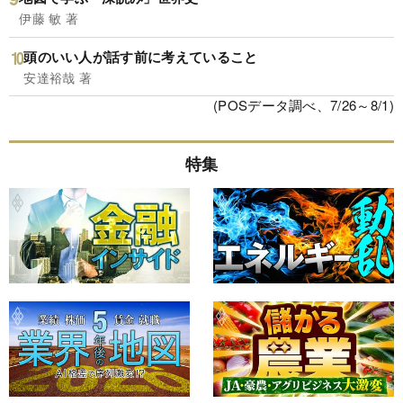
伊藤 敏 著
頭のいい人が話す前に考えていること
安達裕哉 著
(POSデータ調べ、7/26～8/1)
特集