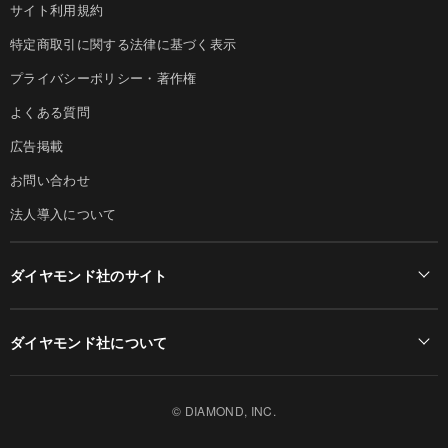
サイト利用規約
特定商取引に関する法律に基づく表示
プライバシーポリシー・著作権
よくある質問
広告掲載
お問い合わせ
法人導入について
ダイヤモンド社のサイト
Diamond Online(English)
ダイヤモンド社について
週刊ダイヤモンド
ダイヤモンド社TOP
DIAMONDハーバード・ビジネス・レビュー
© DIAMOND, INC.
会社概要
ダイヤモンドZAi（デジタル版）