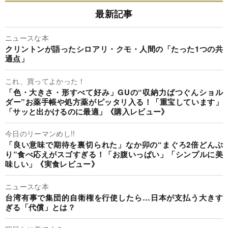
最新記事
ニュースな本
クリントンが語ったシロアリ・クモ・人間の「たった1つの共
通点」
これ、買ってよかった！
「色・大きさ・形すべて好み」GUの“収納力ばつぐんショル
ダー”お薬手帳や処方薬がピッタリ入る！「重宝しています」
「サッと出かけるのに最適」《購入レビュー》
今日のリーマンめし!!
「良い意味で期待を裏切られた」なか卯の“まぐろ2倍どんぶ
り”食べ応えがスゴすぎる！「お腹いっぱい」「シンプルに美
味しい」《実食レビュー》
ニュースな本
台湾有事で集団的自衛権を行使したら…日本が支払う大きす
ぎる「代償」とは？