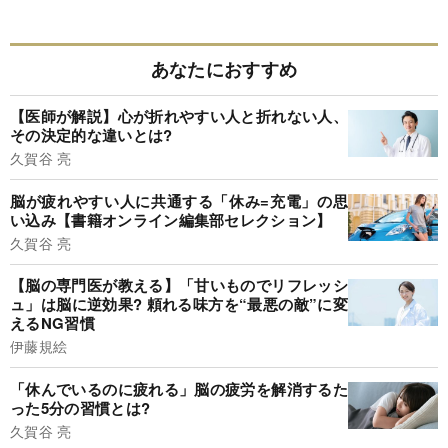
あなたにおすすめ
【医師が解説】心が折れやすい人と折れない人、
その決定的な違いとは?
久賀谷 亮
脳が疲れやすい人に共通する「休み=充電」の思
い込み【書籍オンライン編集部セレクション】
久賀谷 亮
【脳の専門医が教える】「甘いものでリフレッシ
ュ」は脳に逆効果? 頼れる味方を“最悪の敵”に変
えるNG習慣
伊藤規絵
「休んでいるのに疲れる」脳の疲労を解消するた
った5分の習慣とは?
久賀谷 亮