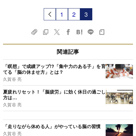
1
2
3
関連記事
「瞑想」で成績アップ!?「集中力のある子」を育
てる「脳の休ませ方」とは？
久賀谷 亮
夏疲れリセット！「脳疲労」に効く休日の過ごし
方は…
久賀谷 亮
「走りながら休める人」がやっている脳の習慣
久賀谷 亮