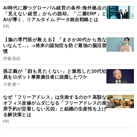
AI時代に勝つグローバル経営の条件:海外拠点の
「見えない経営」からの脱却。「二層ERP」と
AIが導く、リアルタイム·データ統合戦略とは
PR
【脳の専門医が教える】「まさか30代から危な
いなんて...」→将来の認知症を防ぐ最強の脳活習
慣
伊藤規絵
孫正義が「顔も見たくない」と激怒した20代社
員をロボット事業責任者に抜擢したワケ
小倉健一
なぜ「フリーアドレス」は失敗するのか? 高額な
オフィス改修がムダになる「フリーアドレスの座
席予約が定着しない元凶」と組織の生産性を上げ
る解決策とは
PR