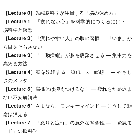
［Lecture 0］
先端脳科学が注目する「脳の休め方」
［Lecture 1］
「疲れない心」を科学的につくるには？ ―
脳科学と瞑想
［Lecture 2］
「疲れやすい人」の脳の習慣 ― 「いま」か
ら目をそらさない
［Lecture 3］
「自動操縦」が脳を疲弊させる ― 集中力を
高める方法
［Lecture 4］
脳を洗浄する「睡眠」×「瞑想」 ― やさし
さのメッタ
［Lecture 5］
扁桃体は抑えつけるな！ ― 疲れをため込ま
ない不安解消法
［Lecture 6］
さよなら、モンキーマインド ― こうして雑
念は消える
［Lecture 7］
「怒りと疲れ」の意外な関係性 ― 「緊急モ
ード」の脳科学