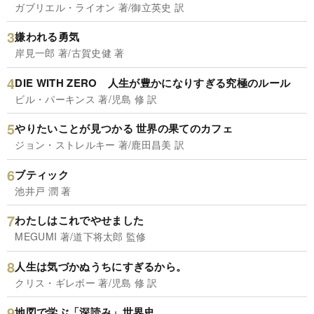
ガブリエル・ライオン 著/御立英史 訳
嫌われる勇気
岸見一郎 著/古賀史健 著
DIE WITH ZERO 人生が豊かになりすぎる究極のルール
ビル・パーキンス 著/児島 修 訳
やりたいことが見つかる 世界の果てのカフェ
ジョン・ストレルキー 著/鹿田昌美 訳
ブティック
池井戸 潤 著
わたしはこれでやせました
MEGUMI 著/道下将太郎 監修
人生は気づかぬうちにすぎるから。
クリス・ギレボー 著/児島 修 訳
地図で学ぶ「深読み」世界史