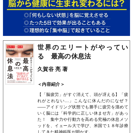
世界のエリートがやってい
る 最高の休息法
久賀谷 亮 著
＜内容紹介＞
【「脳疲労」がすぐ消えて、頭が冴える】「疲
れがとれない…」こんなに休んだのになぜ？
――アイドリング状態でも勝手に疲労を溜めて
いく脳には「科学的に正しい休ませ方」があっ
た！ 集中力や行動力を高める究極の休息メソ
ッドを、イェール大で学び、米国で１８年診療
してきた精神科医が明かす。