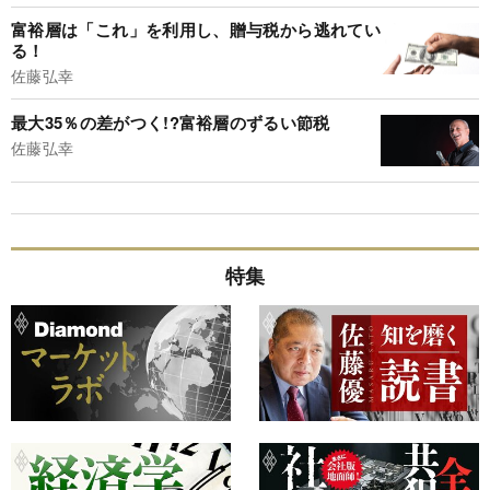
富裕層は「これ」を利用し、贈与税から逃れてい
る！
佐藤弘幸
最大35％の差がつく!?富裕層のずるい節税
佐藤弘幸
特集