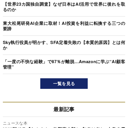
【世界23カ国独自調査】なぜ日本はAI活用で世界に後れを取
るのか
東大松尾研発AI企業に取材！AI投資を利益に転換する三つの
要諦
Sky執行役員が明かす、SFA定着失敗の【本質的原因】とは何
か
「一度の不快な経験」で87％が離脱…Amazonに学ぶ“AI顧客
管理”
一覧を見る
最新記事
ニュースな本