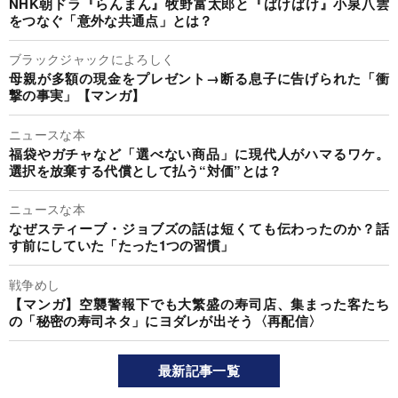
NHK朝ドラ『らんまん』牧野富太郎と『ばけばけ』小泉八雲
をつなぐ「意外な共通点」とは？
ブラックジャックによろしく
母親が多額の現金をプレゼント→断る息子に告げられた「衝
撃の事実」【マンガ】
ニュースな本
福袋やガチャなど「選べない商品」に現代人がハマるワケ。
選択を放棄する代償として払う“対価”とは？
ニュースな本
なぜスティーブ・ジョブズの話は短くても伝わったのか？話
す前にしていた「たった1つの習慣」
戦争めし
【マンガ】空襲警報下でも大繁盛の寿司店、集まった客たち
の「秘密の寿司ネタ」にヨダレが出そう〈再配信〉
最新記事一覧