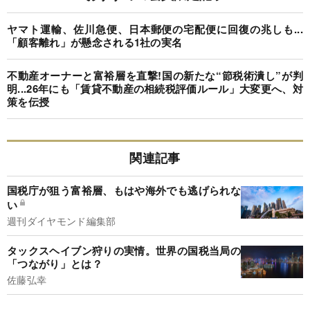
ヤマト運輸、佐川急便、日本郵便の宅配便に回復の兆しも...
「顧客離れ」が懸念される1社の実名
不動産オーナーと富裕層を直撃!国の新たな“節税術潰し”が判
明...26年にも「賃貸不動産の相続税評価ルール」大変更へ、対
策を伝授
関連記事
国税庁が狙う富裕層、もはや海外でも逃げられな
い
週刊ダイヤモンド編集部
タックスヘイブン狩りの実情。世界の国税当局の
「つながり」とは？
佐藤弘幸