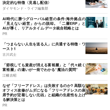
決定的な特徴〈見逃し配信〉
ダイヤモンド・ライフ編集部
AI時代に勝つグローバル経営の条件:海外拠点の
「見えない経営」からの脱却。「二層ERP」と
AIが導く、リアルタイム·データ統合戦略とは
PR
「つまらない人生を送る人」に共通する特徴・ワ
ースト1
古川武士
「節税しても資産が消える富裕層」と「代々続く
富裕層」の違いが一発でわかる“魔法の質問”
江幡吉昭
なぜ「フリーアドレス」は失敗するのか? 高額な
オフィス改修がムダになる「フリーアドレスの座
席予約が定着しない元凶」と組織の生産性を上げ
る解決策とは
PR