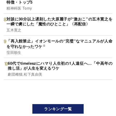
特徴・トップ5
精神科医 Tomy
対談に30分以上遅刻した大原麗子が“激おこ”の五木寛之を
一瞬で虜にした「魔性のひとこと」〈再配信〉
五木寛之
「再入館禁止」イオンモールの“完璧”なマニュアルが人命
を守れなかったワケ
窪田順生
60代でtimeleszにハマり人生初の1人遠征へ…「中高年の
推し活」が人生を変えるワケ
劇団雌猫,松下真由美
ランキング一覧