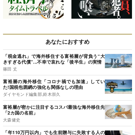
あなたにおすすめ
「税金逃れ」で海外移住する富裕層が背負う“大
きすぎる代償”...不幸で哀れな「後半生」の実情
篠田 丈
富裕層の海外移住「コロナ禍でも加速」してい
た!国税包囲網の強化も関係なしの理由
ダイヤモンド編集部,鈴木崇久
富裕層が密かに注目するコスパ最強な海外移住先
「2カ国の名前」
大森健史
「年110万円以内」でも生前贈与に失敗する人の