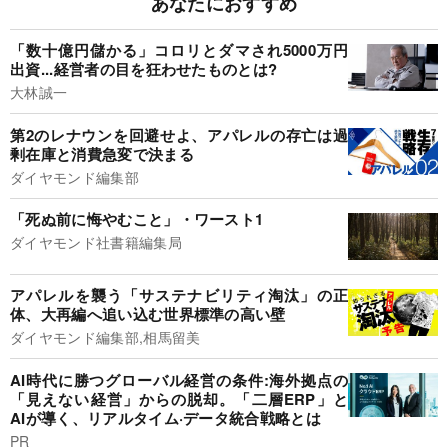
あなたにおすすめ
「数十億円儲かる」コロリとダマされ5000万円
出資...経営者の目を狂わせたものとは?
大林誠一
第2のレナウンを回避せよ、アパレルの存亡は過
剰在庫と消費急変で決まる
ダイヤモンド編集部
「死ぬ前に悔やむこと」・ワースト1
ダイヤモンド社書籍編集局
アパレルを襲う「サステナビリティ淘汰」の正
体、大再編へ追い込む世界標準の高い壁
ダイヤモンド編集部,相馬留美
AI時代に勝つグローバル経営の条件:海外拠点の
「見えない経営」からの脱却。「二層ERP」と
AIが導く、リアルタイム·データ統合戦略とは
PR