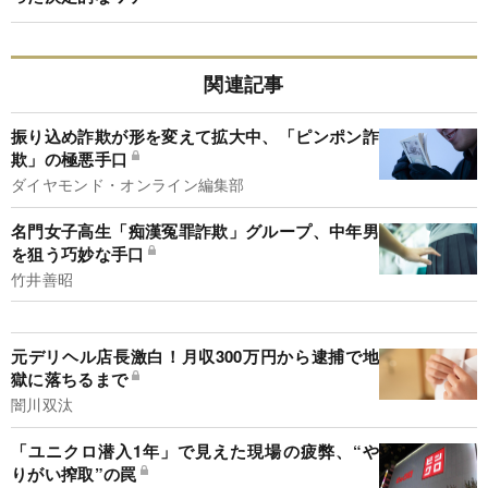
関連記事
振り込め詐欺が形を変えて拡大中、「ピンポン詐
欺」の極悪手口
ダイヤモンド・オンライン編集部
名門女子高生「痴漢冤罪詐欺」グループ、中年男
を狙う巧妙な手口
竹井善昭
元デリヘル店長激白！月収300万円から逮捕で地
獄に落ちるまで
闇川双汰
「ユニクロ潜入1年」で見えた現場の疲弊、“や
りがい搾取”の罠