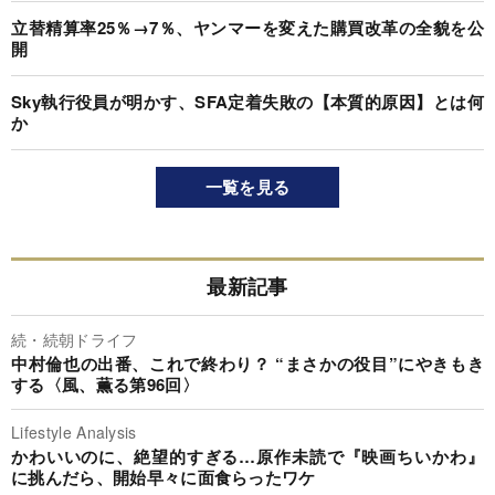
立替精算率25％→7％、ヤンマーを変えた購買改革の全貌を公
開
Sky執行役員が明かす、SFA定着失敗の【本質的原因】とは何
か
一覧を見る
最新記事
続・続朝ドライフ
中村倫也の出番、これで終わり？ “まさかの役目”にやきもき
する〈風、薫る第96回〉
Lifestyle Analysis
かわいいのに、絶望的すぎる…原作未読で『映画ちいかわ』
に挑んだら、開始早々に面食らったワケ