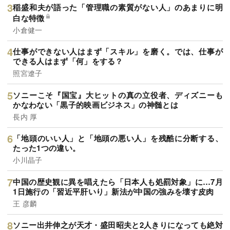
稲盛和夫が語った「管理職の素質がない人」のあまりに明
白な特徴
小倉健一
仕事ができない人はまず「スキル」を磨く。では、仕事が
できる人はまず「何」をする？
照宮遼子
ソニーこそ『国宝』大ヒットの真の立役者、ディズニーも
かなわない「黒子的映画ビジネス」の神髄とは
長内 厚
「地頭のいい人」と「地頭の悪い人」を残酷に分断する、
たった1つの違い。
小川晶子
中国の歴史観に異を唱えたら「日本人も処罰対象」に…7月
1日施行の「習近平肝いり」新法が中国の強みを壊す皮肉
王 彦麟
ソニー出井伸之が天才・盛田昭夫と2人きりになっても絶対