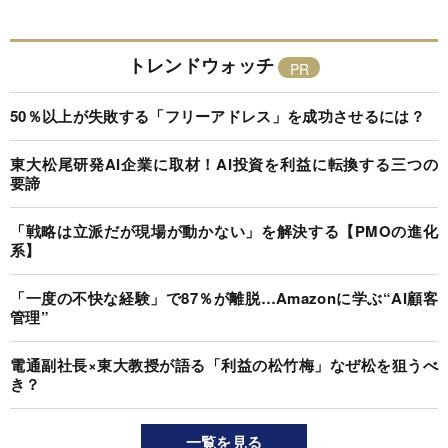
トレンドウォッチ
50％以上が失敗する「フリーアドレス」を成功させるには？
東大松尾研発AI企業に取材！AI投資を利益に転換する三つの
要諦
「戦略は立派だが現場が動かない」を解決する【PMOの進化
系】
「一度の不快な経験」で87％が離脱…Amazonに学ぶ“AI顧客
管理”
電通副社長×東大教授が語る「利益の松竹梅」なぜ松を狙うべ
き？
一覧を見る