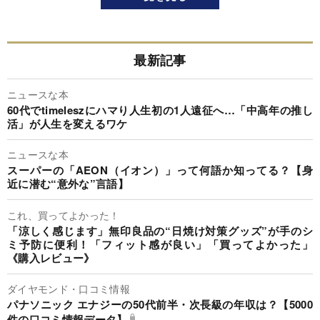
最新記事
ニュースな本
60代でtimeleszにハマり人生初の1人遠征へ…「中高年の推し
活」が人生を変えるワケ
ニュースな本
スーパーの「AEON（イオン）」って何語か知ってる？【身
近に潜む“意外な”言語】
これ、買ってよかった！
「涼しく感じます」無印良品の“日焼け対策グッズ”が手のシ
ミ予防に便利！「フィット感が良い」「買ってよかった」
《購入レビュー》
ダイヤモンド・口コミ情報
パナソニック エナジーの50代前半・次長級の年収は？【5000
件の口コミ情報データ】