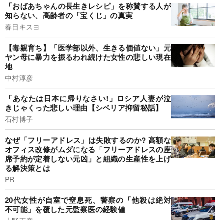
「おばあちゃんの長生きレシピ」を称賛する人が
知らない、高齢者の「宝くじ」の真実
春日キスヨ
【毒親育ち】「医学部以外、生きる価値ない」元
ヤン母に暴力を振るわれ続けた女性の悲しい現在
地
中村淳彦
「あなたは日本に帰りなさい!」ロシア人妻が泣
きじゃくった悲しい理由【シベリア抑留秘話】
石村博子
なぜ「フリーアドレス」は失敗するのか? 高額な
オフィス改修がムダになる「フリーアドレスの座
席予約が定着しない元凶」と組織の生産性を上げ
る解決策とは
PR
20代女性が自室で窒息死、警察の「他殺は絶対
不可能」を覆した元監察医の経験値