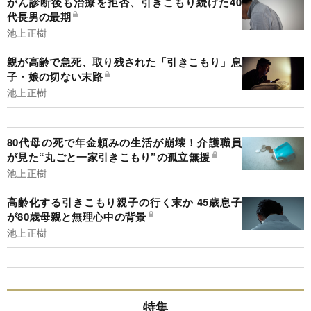
がん診断後も治療を拒否、引きこもり続けた40
代長男の最期
池上正樹
親が高齢で急死、取り残された「引きこもり」息
子・娘の切ない末路
池上正樹
80代母の死で年金頼みの生活が崩壊！介護職員
が見た“丸ごと一家引きこもり”の孤立無援
池上正樹
高齢化する引きこもり親子の行く末か 45歳息子
が80歳母親と無理心中の背景
池上正樹
特集