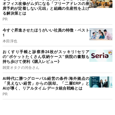
オフィス改修がムダになる「フリーアドレスの座
席予約が定着しない元凶」と組織の生産性を上げ
る解決策とは
PR
今すぐ昇進させたほうがいい社員の特徴・ベスト
1
本田淳也
おくすり手帳と診察券24枚がスッキリ!セリア
の“ポケットたくさん収納ケース”病院の書類も
持ち歩けて便利《購入レビュー》
雑貨オタクの河合さん
AI時代に勝つグローバル経営の条件:海外拠点の
「見えない経営」からの脱却。「二層ERP」と
AIが導く、リアルタイム·データ統合戦略とは
PR