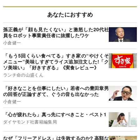
あなたにおすすめ
孫正義が「顔も見たくない」と激怒した20代社
員をロボット事業責任者に抜擢したワケ
小倉健一
「もう5回くらい食べてる」すき家の“やけくそ
メニュー”美味しすぎてライス追加注文した!「ク
ソ美味い」「好きすぎる」《実食レビュー》
ランチ命の山盛くん
「好きなことを仕事にしたい」若者への豊田章男
の回答が正論すぎて、ぐうの音も出なかった
小倉健一
「心が疲れたら」真っ先にすべきこと・ベスト1
ダイヤモンド社書籍編集局
なぜ「フリーアドレス」は失敗するのか? 高額な