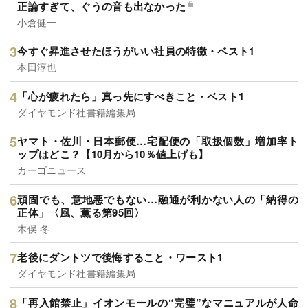
正論すぎて、ぐうの音も出なかった
小倉健一
今すぐ昇進させたほうがいい社員の特徴・ベスト1
本田淳也
「心が疲れたら」真っ先にすべきこと・ベスト1
ダイヤモンド社書籍編集局
ヤマト・佐川・日本郵便…宅配便の「取扱個数」増加率ト
ップはどこ？【10月から10％値上げも】
カーゴニュース
頑固でも、意地悪でもない…融通が利かない人の「納得の
正体」〈風、薫る第95回〉
木俣 冬
老後にダントツで後悔すること・ワースト1
ダイヤモンド社書籍編集局
「再入館禁止」イオンモールの“完璧”なマニュアルが人命