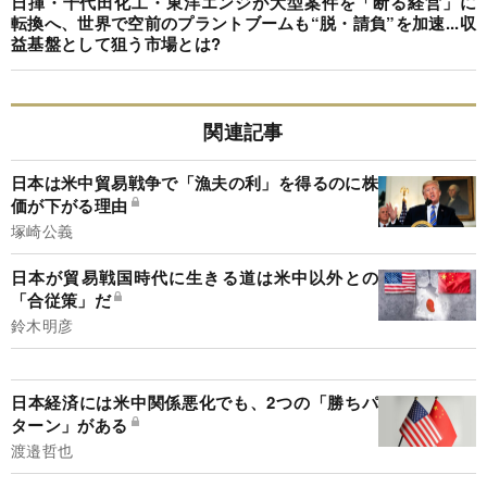
日揮・千代田化工・東洋エンジが大型案件を「断る経営」に
転換へ、世界で空前のプラントブームも“脱・請負”を加速...収
益基盤として狙う市場とは?
関連記事
日本は米中貿易戦争で「漁夫の利」を得るのに株
価が下がる理由
塚崎公義
日本が貿易戦国時代に生きる道は米中以外との
「合従策」だ
鈴木明彦
日本経済には米中関係悪化でも、2つの「勝ちパ
ターン」がある
渡邉哲也