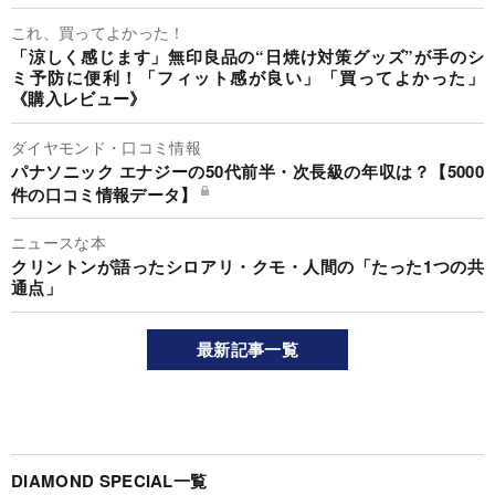
これ、買ってよかった！
「涼しく感じます」無印良品の“日焼け対策グッズ”が手のシ
ミ予防に便利！「フィット感が良い」「買ってよかった」
《購入レビュー》
ダイヤモンド・口コミ情報
パナソニック エナジーの50代前半・次長級の年収は？【5000
件の口コミ情報データ】
ニュースな本
クリントンが語ったシロアリ・クモ・人間の「たった1つの共
通点」
最新記事一覧
DIAMOND SPECIAL一覧