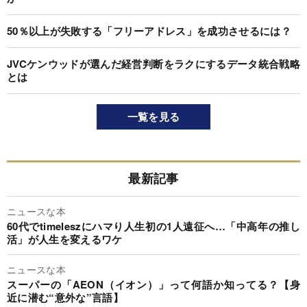
50％以上が失敗する「フリーアドレス」を成功させるには？
JVCケンウッドが選んだ経営判断をラクにするデータ統合戦略
とは
一覧を見る
最新記事
ニュースな本
60代でtimeleszにハマり人生初の1人遠征へ…「中高年の推し
活」が人生を変えるワケ
ニュースな本
スーパーの「AEON（イオン）」って何語か知ってる？【身
近に潜む“意外な”言語】