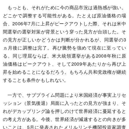
もっとも、それがために今の商品市況は過熱感が強い。
どこかで調整する可能性がある。たとえば原油価格の場
合、2006年7月に上昇がピークアウトした際、それは米中
間選挙の選挙対策が背景という穿った見方が台頭した。そ
の見方が正しいかどうかは判断が分かれるが、同選挙の3
ヵ月後に調整は完了。再び騰勢を強めて現在に至ってい
る。同じ理屈ならば、米大統領選挙がある2008年秋に原
油価格はピークアウト、そして2009年あたりから再び上
昇を始めることになるだろう。もちろん共和党政権が継続
することも条件かもしれない。
一方で、サブプライム問題により米国経済が事実上リセ
ッション（景気後退）局面に入ったとの見方が強まり、そ
れがデカップリング論を押しのけて世界経済に蔓延すると
の考え方がある。今後、世界経済が減速するとの向きが多
いことは、5月に発表されたメリルリンチ機関投資家調査