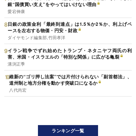
銀“国債買い支え”をやってはいけない理由
愛宕伸康
日銀の政策金利「最終到達点」は1.5％か2％か、利上げペ
ースを左右する物価・円安・財政
ダイヤモンド編集部,竹田孝洋
イラン戦争でずれ始めたトランプ・ネタニヤフ両氏の利
害、米国・イスラエルの「特別な関係」に広がる亀裂
溝渕正季
維新の“ゴリ押し法案”では片付けられない「副首都法」、
道州制と地方分権を動かす突破口になるか
八代尚宏
ランキング一覧