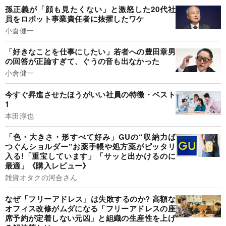
孫正義が「顔も見たくない」と激怒した20代社
員をロボット事業責任者に抜擢したワケ
小倉健一
「好きなことを仕事にしたい」若者への豊田章男
の回答が正論すぎて、ぐうの音も出なかった
小倉健一
今すぐ昇進させたほうがいい社員の特徴・ベスト
1
本田淳也
「色・大きさ・形すべて好み」GUの“収納力ば
つぐんショルダー”お薬手帳や処方薬がピッタリ
入る!「重宝しています」「サッと出かけるのに
最適」《購入レビュー》
雑貨オタクの河合さん
なぜ「フリーアドレス」は失敗するのか? 高額な
オフィス改修がムダになる「フリーアドレスの座
席予約が定着しない元凶」と組織の生産性を上げ