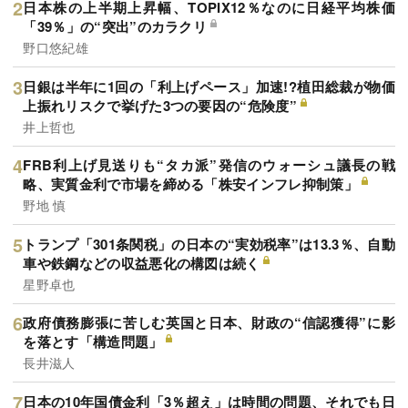
日本株の上半期上昇幅、TOPIX12％なのに日経平均株価
「39％」の“突出”のカラクリ
野口悠紀雄
日銀は半年に1回の「利上げペース」加速!?植田総裁が物価
上振れリスクで挙げた3つの要因の“危険度”
井上哲也
FRB利上げ見送りも“タカ派”発信のウォーシュ議長の戦
略、実質金利で市場を締める「株安インフレ抑制策」
野地 慎
トランプ「301条関税」の日本の“実効税率”は13.3％、自動
車や鉄鋼などの収益悪化の構図は続く
星野卓也
政府債務膨張に苦しむ英国と日本、財政の“信認獲得”に影
を落とす「構造問題」
長井滋人
日本の10年国債金利「3％超え」は時間の問題、それでも日