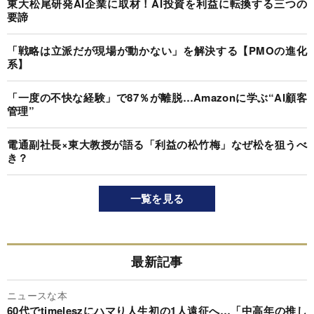
東大松尾研発AI企業に取材！AI投資を利益に転換する三つの
要諦
「戦略は立派だが現場が動かない」を解決する【PMOの進化
系】
「一度の不快な経験」で87％が離脱…Amazonに学ぶ“AI顧客
管理”
電通副社長×東大教授が語る「利益の松竹梅」なぜ松を狙うべ
き？
一覧を見る
最新記事
ニュースな本
60代でtimeleszにハマり人生初の1人遠征へ…「中高年の推し