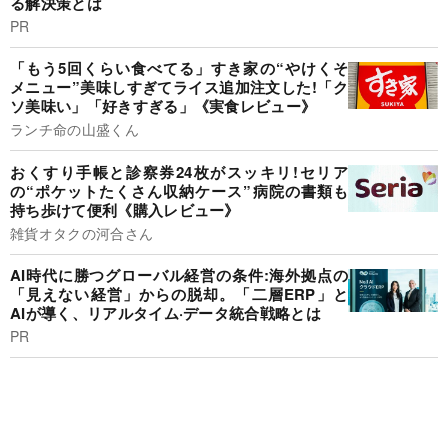
る解決策とは
PR
「もう5回くらい食べてる」すき家の“やけくそ
メニュー”美味しすぎてライス追加注文した!「ク
ソ美味い」「好きすぎる」《実食レビュー》
ランチ命の山盛くん
おくすり手帳と診察券24枚がスッキリ!セリア
の“ポケットたくさん収納ケース”病院の書類も
持ち歩けて便利《購入レビュー》
雑貨オタクの河合さん
AI時代に勝つグローバル経営の条件:海外拠点の
「見えない経営」からの脱却。「二層ERP」と
AIが導く、リアルタイム·データ統合戦略とは
PR