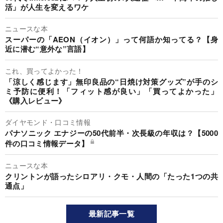
活」が人生を変えるワケ
ニュースな本
スーパーの「AEON（イオン）」って何語か知ってる？【身
近に潜む“意外な”言語】
これ、買ってよかった！
「涼しく感じます」無印良品の“日焼け対策グッズ”が手のシ
ミ予防に便利！「フィット感が良い」「買ってよかった」
《購入レビュー》
ダイヤモンド・口コミ情報
パナソニック エナジーの50代前半・次長級の年収は？【5000
件の口コミ情報データ】
ニュースな本
クリントンが語ったシロアリ・クモ・人間の「たった1つの共
通点」
最新記事一覧