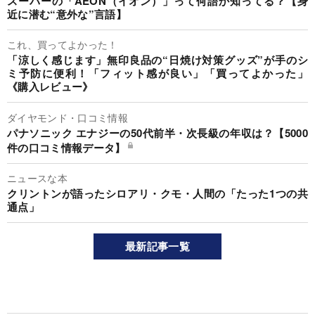
スーパーの「AEON（イオン）」って何語か知ってる？【身
近に潜む“意外な”言語】
これ、買ってよかった！
「涼しく感じます」無印良品の“日焼け対策グッズ”が手のシ
ミ予防に便利！「フィット感が良い」「買ってよかった」
《購入レビュー》
ダイヤモンド・口コミ情報
パナソニック エナジーの50代前半・次長級の年収は？【5000
件の口コミ情報データ】
ニュースな本
クリントンが語ったシロアリ・クモ・人間の「たった1つの共
通点」
最新記事一覧