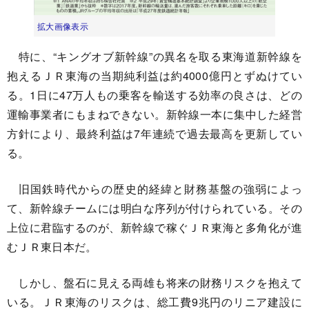
拡大画像表示
特に、“キングオブ新幹線”の異名を取る東海道新幹線を
抱えるＪＲ東海の当期純利益は約4000億円とずぬけてい
る。1日に47万人もの乗客を輸送する効率の良さは、どの
運輸事業者にもまねできない。新幹線一本に集中した経営
方針により、最終利益は7年連続で過去最高を更新してい
る。
旧国鉄時代からの歴史的経緯と財務基盤の強弱によっ
て、新幹線チームには明白な序列が付けられている。その
上位に君臨するのが、新幹線で稼ぐＪＲ東海と多角化が進
むＪＲ東日本だ。
しかし、盤石に見える両雄も将来の財務リスクを抱えて
いる。ＪＲ東海のリスクは、総工費9兆円のリニア建設に