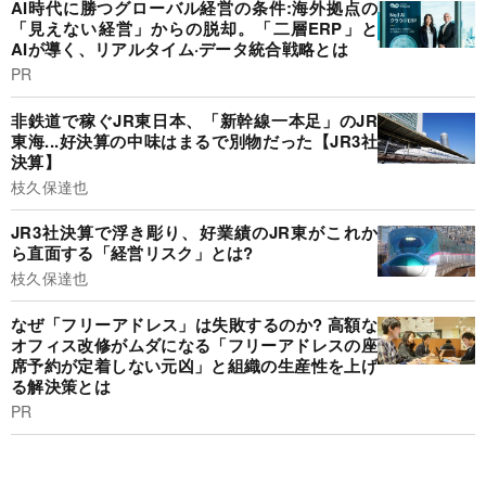
AI時代に勝つグローバル経営の条件:海外拠点の
「見えない経営」からの脱却。「二層ERP」と
AIが導く、リアルタイム·データ統合戦略とは
PR
非鉄道で稼ぐJR東日本、「新幹線一本足」のJR
東海...好決算の中味はまるで別物だった【JR3社
決算】
枝久保達也
JR3社決算で浮き彫り、好業績のJR東がこれか
ら直面する「経営リスク」とは?
枝久保達也
なぜ「フリーアドレス」は失敗するのか? 高額な
オフィス改修がムダになる「フリーアドレスの座
席予約が定着しない元凶」と組織の生産性を上げ
る解決策とは
PR