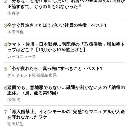
「好きなことを仕事にしたい」若者への豊田章男の回答が
正論すぎて、ぐうの音も出なかった
小倉健一
今すぐ昇進させたほうがいい社員の特徴・ベスト1
本田淳也
ヤマト・佐川・日本郵便…宅配便の「取扱個数」増加率ト
ップはどこ？【10月から10％値上げも】
カーゴニュース
「心が疲れたら」真っ先にすべきこと・ベスト1
ダイヤモンド社書籍編集局
頑固でも、意地悪でもない…融通が利かない人の「納得の
正体」〈風、薫る第95回〉
木俣 冬
「再入館禁止」イオンモールの“完璧”なマニュアルが人命
を守れなかったワケ
窪田順生