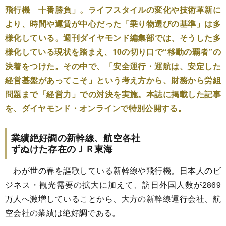
飛行機 十番勝負」。ライフスタイルの変化や技術革新に
より、時間や運賃が中心だった「乗り物選びの基準」は多
様化している。週刊ダイヤモンド編集部では、そうした多
様化している現状を踏まえ、10の切り口で“移動の覇者”の
決着をつけた。その中で、「安全運行・運航は、安定した
経営基盤があってこそ」という考え方から、財務から労組
問題まで「経営力」での対決を実施。本誌に掲載した記事
を、ダイヤモンド・オンラインで特別公開する。
業績絶好調の新幹線、航空各社
ずぬけた存在のＪＲ東海
わが世の春を謳歌している新幹線や飛行機。日本人のビ
ジネス・観光需要の拡大に加えて、訪日外国人数が2869
万人へ激増していることから、大方の新幹線運行会社、航
空会社の業績は絶好調である。