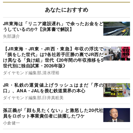
あなたにおすすめ
JR東海は「リニア建設遅れ」で余ったお金をど
うしているのか?【決算書で解説】
矢部謙介
【JR東海・JR東・JR西・東急】年収の浮沈で
「損をした世代」は?各社若手圧勝の裏でJR西だ
け異なる「負け組」世代《20年間の年収推移を5
世代別に独自試算・2026年版》
ダイヤモンド編集部,清水理裕
JR・私鉄の運賃値上げラッシュはまだ「序の
口」、ANA・JALを羨む鉄道業界の本心
ダイヤモンド編集部,臼井真粧美
孫正義が「顔も見たくない」と激怒した20代社
員をロボット事業責任者に抜擢したワケ
小倉健一