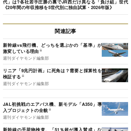
代」は?各社若手圧勝の裏でJR西だけ異なる「負け組」世代
《20年間の年収推移を5世代別に独自試算・2026年版》
関連記事
新幹線vs飛行機、どっちを選ぶかの「基準」が
激変している理由
週刊ダイヤモンド編集部
リニア「9兆円計画」に死角は？需要と採算性を
検証する
週刊ダイヤモンド編集部
JAL初挑戦のエアバス機、新モデル「A350」導
入プロジェクトの全貌
週刊ダイヤモンド編集部
新幹線の手荷物検査、「51％超が導入賛成」な