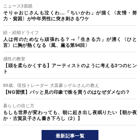
ニュース3面鏡
そりゃおじさんも泣くわ…「ちいかわ」が描く〈友情・努
力・貧困〉が中年男性に突き刺さるワケ
続・続朝ドライフ
人は何のためなら頑張れる？→「生きる力」が湧く〈ひと
言〉に胸が熱くなる〈風、薫る第94回〉
感性の教室
【頭を柔らかくする】アーティストのように考える3つのヒン
ト
89歳、現役トレーダー 大富豪シゲルさんの教え
【NG習慣】パッと見の印象で株を買うのはなぜダメなの？
暮らしの信じ方
もしも世界が変わっても、朝に起き出し夜眠りたい【朝か夜
か・古賀及子さん書き下ろし（2）】
最新記事一覧