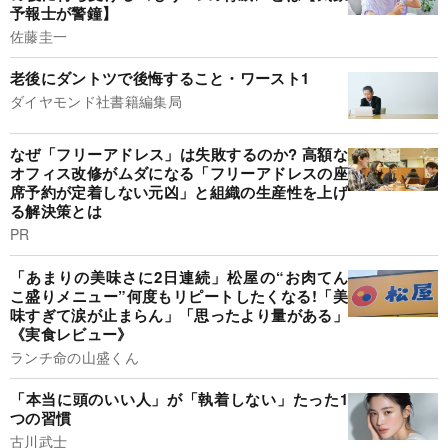
予報士が警鐘】
佐藤圭一
老後にダントツで後悔すること・ワースト1
ダイヤモンド社書籍編集局
なぜ「フリーアドレス」は失敗するのか? 高額な
オフィス改修がムダになる「フリーアドレスの座
席予約が定着しない元凶」と組織の生産性を上げ
る解決策とは
PR
「あまりの美味さに2日連続」松屋の“お肉てん
こ盛りメニュー”何度もリピートしたくなる!「美
味すぎて涙が止まらん」「思ったより量がある」
《実食レビュー》
ランチ命の山盛くん
「本当に頭のいい人」が「執着しない」たった1
つの習慣
古川武士