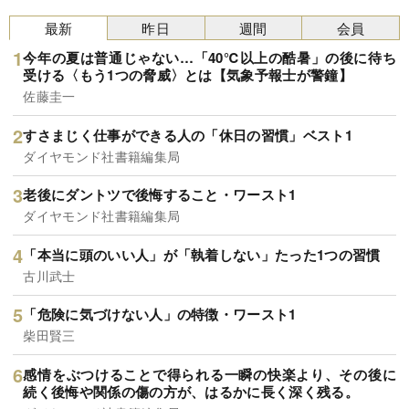
最新
昨日
週間
会員
今年の夏は普通じゃない…「40℃以上の酷暑」の後に待ち
受ける〈もう1つの脅威〉とは【気象予報士が警鐘】
佐藤圭一
すさまじく仕事ができる人の「休日の習慣」ベスト1
ダイヤモンド社書籍編集局
老後にダントツで後悔すること・ワースト1
ダイヤモンド社書籍編集局
「本当に頭のいい人」が「執着しない」たった1つの習慣
古川武士
「危険に気づけない人」の特徴・ワースト1
柴田賢三
感情をぶつけることで得られる一瞬の快楽より、その後に
続く後悔や関係の傷の方が、はるかに長く深く残る。