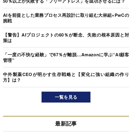
50％以上が失敗する「フリーアドレス」を成功させるには？
AIを前提とした業務プロセス再設計に取り組む大林組×PwCの
挑戦
【警告】AIプロジェクトの60％が断念、失敗の根本原因と対
策は
「一度の不快な経験」で87％が離脱…Amazonに学ぶ“AI顧客
管理”
中外製薬CEOが明かす生存戦略と【変化に強い組織の作り
方】は？
一覧を見る
最新記事