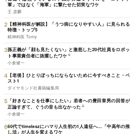
軍」ではなく「海軍」に撃たせた切実なワケ
王 彦麟
【精神科医が解説】「うつ病になりやすい人」に見られる
特徴・トップ5
精神科医 Tomy
孫正義が「顔も見たくない」と激怒した20代社員をロボッ
ト事業責任者に抜擢したワケ
小倉健一
【老後】ひとりぼっちにならないために今すべきこと・ベ
スト1
ダイヤモンド社書籍編集局
「好きなことを仕事にしたい」若者への豊田章男の回答が
正論すぎて、ぐうの音も出なかった
小倉健一
60代でtimeleszにハマり人生初の1人遠征へ…「中高年の推
し活」が人生を変えるワケ