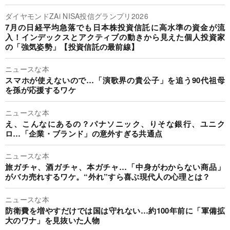
ダイヤモンドZAi NISA投信グランプリ2026
7月の日経平均急落でも日本株投資信託に高水準の資金が流
入！インデックスとアクティブの動きから見えた個人投資家
の「強気姿勢」【投資信託の最前線】
ニュースな本
スマホが使えないので…「演歌界の貴公子」を追う90代祖母
を孫が応援するワケ
ニュースな本
え、こんなにあるの？パナソニック、りそな銀行、ユニク
ロ…「企業・ブランド」の意外すぎる共通点
ニュースな本
旅ガチャ、酒ガチャ、本ガチャ…「中身がわからない商品」
がバカ売れするワケ。“外れ”すら喜ぶ現代人の心理とは？
ニュースな本
防衛費を増やすだけでは国は守れない…約100年前に「軍備拡
大のワナ」を見抜いた人物