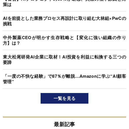
策は
AIを前提とした業務プロセス再設計に取り組む大林組×PwCの
挑戦
中外製薬CEOが明かす生存戦略と【変化に強い組織の作り
方】は？
東大松尾研発AI企業に取材！AI投資を利益に転換する三つの
要諦
「一度の不快な経験」で87％が離脱…Amazonに学ぶ“AI顧客
管理”
一覧を見る
最新記事