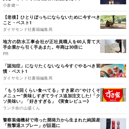
小倉健一
【老後】ひとりぼっちにならないために今すべき
こと・ベスト1
ダイヤモンド社書籍編集局
地方の防水工事会社が正社員職人を60人育て大
手企業から引く手あまた。年商は30倍に
PR
「認知症」になりたくないなら今すぐやるべき習
慣・ベスト1
ダイヤモンド社書籍編集局
「もう5回くらい食べてる」すき家の“やけくそ
メニュー”美味しすぎてライス追加注文した!「ク
ソ美味い」「好きすぎる」《実食レビュー》
ランチ命の山盛くん
警察装備機材で培った開発力から生まれた純国産
「熊撃退スプレー」が話題に