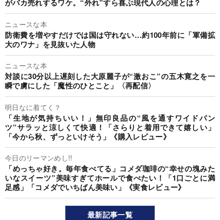
がバカ売れするワケ。“外れ”すら喜ぶ現代人の心理とは？
ニュースな本
防衛費を増やすだけでは国は守れない…約100年前に「軍備拡
大のワナ」を見抜いた人物
ニュースな本
対談に30分以上遅刻した大原麗子が“激おこ”の五木寛之を一
瞬で虜にした「魔性のひとこと」〈再配信〉
明日なに着てく？
「生地が気持ちいい！」無印良品の“風を通すワイドパン
ツ”サラッと涼しくて快適！「さらりと着用できて嬉しい」
「今から秋、ずっといけそう」《購入レビュー》
今日のリーマンめし!!
「めっちゃ好き。毎年食べてる」コメダ珈琲の“幸せの塊みた
いなスイーツ”美味すぎてホールで食べたい！「1口ごとに満
足感」「コメダでいちばん美味い」《実食レビュー》
最新記事一覧