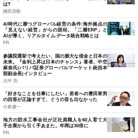
は?
鎌田浩毅
AI時代に勝つグローバル経営の条件:海外拠点の
「見えない経営」からの脱却。「二層ERP」と
AIが導く、リアルタイム·データ統合戦略とは
PR
参議院選挙で考えたい、国の膨大な借金と日本の
未来。『金利上昇は日本のチャンス』著者、中空
麻奈氏(パリバ証券グローバルマーケット統括本
部副会長)インタビュー
大坪 亮
「好きなことを仕事にしたい」若者への豊田章男
の回答が正論すぎて、ぐうの音も出なかった
小倉健一
地方の防水工事会社が正社員職人を60人育て大
手企業から引く手あまた。年商は30倍に
PR