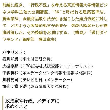
前編に続き、「行政不況」を考える東京情報大学情報ビジ
ネス学科主催の公開講座。“3K”と呼ばれる建築基準法、
貸金業法、金融商品取引法が引き起こした経済低迷に対し
て、どのような政策的処方が必要か、気鋭の論客たちが徹
底討論した。その後編をお届けする。（構成／『週刊ダイ
ヤモンド』編集部 藤田章夫）
パネリスト：
石川和男
（東京財団研究員）
大槻奈那
（UBS証券株式調査部シニアアナリスト）
中森貴和
（帝国データバンク情報部情報取材課長）
川村晃司
（テレビ朝日コメンテーター）
司会：堂下浩
（東京情報大学准教授）
政治家や行政、メディアに
求めること