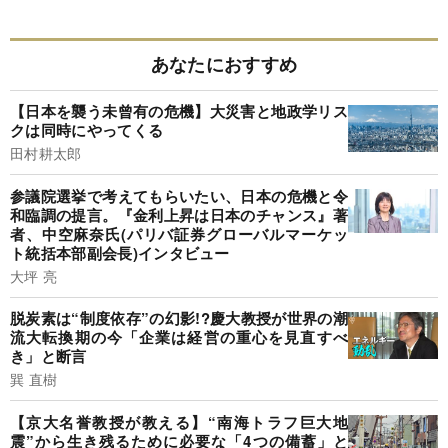
あなたにおすすめ
【日本を襲う未曾有の危機】大災害と地政学リス
クは同時にやってくる
田村耕太郎
参議院選挙で考えてもらいたい、日本の危機と令
和臨調の提言。『金利上昇は日本のチャンス』著
者、中空麻奈氏(パリバ証券グローバルマーケッ
ト統括本部副会長)インタビュー
大坪 亮
脱炭素は“制度依存”の幻影!?慶大教授が世界の潮
流大転換期の今「企業は経営の重心を見直すべ
き」と断言
巽 直樹
【京大名誉教授が教える】“南海トラフ巨大地
震”から生き残るために必要な「4つの備蓄」と