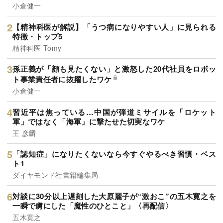
小倉健一
【精神科医が解説】「うつ病になりやすい人」に見られる
特徴・トップ5
精神科医 Tomy
孫正義が「顔も見たくない」と激怒した20代社員をロボッ
ト事業責任者に抜擢したワケ
小倉健一
習近平は焦っている…中国が弾道ミサイルを「ロケット
軍」ではなく「海軍」に撃たせた切実なワケ
王 彦麟
「認知症」になりたくないなら今すぐやるべき習慣・ベス
ト1
ダイヤモンド社書籍編集局
対談に30分以上遅刻した大原麗子が“激おこ”の五木寛之を
一瞬で虜にした「魔性のひとこと」〈再配信〉
五木寛之