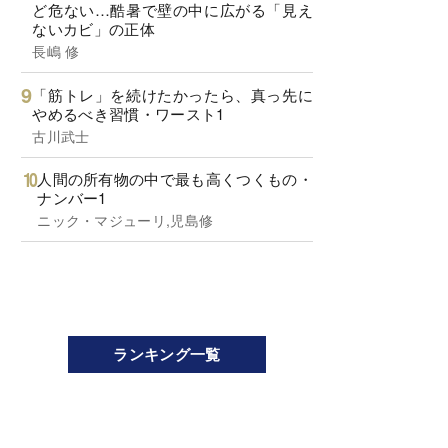
ど危ない…酷暑で壁の中に広がる「見え
ないカビ」の正体
長嶋 修
「筋トレ」を続けたかったら、真っ先に
やめるべき習慣・ワースト1
古川武士
人間の所有物の中で最も高くつくもの・
ナンバー1
ニック・マジューリ,児島修
ランキング一覧