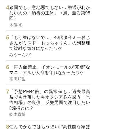
頑固でも、意地悪でもない…融通が利か
ない人の「納得の正体」〈風、薫る第95
回〉
木俣 冬
「もう並ばないで…」40代タイミーおじ
さんがミスド「もっちゅりん」の列整理
で複雑な気分になったワケ
みやーんZZ
「再入館禁止」イオンモールの“完璧”な
マニュアルが人命を守れなかったワケ
窪田順生
「予想PER4倍」の異常値も…過去最高
益でも暴落したキオクシア株を襲う「恐
怖相場」の裏側、反発局面で注目したい
2銘柄とは？
鈴木貴博
住んでからではもう遅い!?高性能な家ほ