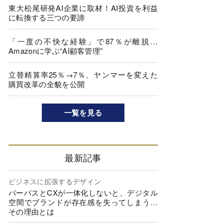
東大松尾研発AI企業に取材！AI投資を利益
に転換する三つの要諦
「一度の不快な経験」で87％が離脱…
Amazonに学ぶ“AI顧客管理”
立替精算率25％→7％、ヤンマーを変えた
購買改革の全貌を公開
一覧を見る
最新記事
ビジネスに拡張するデザイン
パーパスとCXが一体化しないと、デジタル
空間でブランドが存在感を失ってしまう…
その理由とは