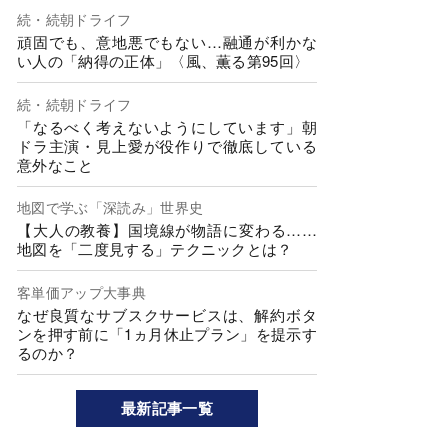
続・続朝ドライフ
頑固でも、意地悪でもない…融通が利かな
い人の「納得の正体」〈風、薫る第95回〉
続・続朝ドライフ
「なるべく考えないようにしています」朝
ドラ主演・見上愛が役作りで徹底している
意外なこと
地図で学ぶ「深読み」世界史
【大人の教養】国境線が物語に変わる……
地図を「二度見する」テクニックとは？
客単価アップ大事典
なぜ良質なサブスクサービスは、解約ボタ
ンを押す前に「1ヵ月休止プラン」を提示す
るのか？
最新記事一覧