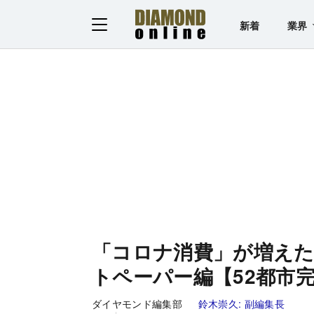
新着
業界
「コロナ消費」が増え
トペーパー編【52都市
ダイヤモンド編集部
鈴木崇久:
副編集長