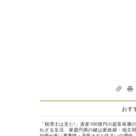
おす
「税理士は見た!」資産100億円の超富裕層
れざる生活、家庭円満の鍵は家政婦・地主
結婚が多い裏事情・高級ホテル住まいの理由..