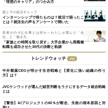
「理想のキャリア」のつかみ方
親と子の就活ギャップ
インターンシップで得たものは？就活で困ったこ
とは？就活生の声をアンケートで聞いた
若者がのぞむ仕事とは何か～わたしが選んだ「会
社」と「働き方」
「家族との時間を取り戻す」大手企業から異職種
転職を成功させた30代の決断と軌跡
トレンドウォッチ
中外製薬CEOが明かす生存戦略と【変化に強い組織の作り
方】は？
JVCケンウッドが選んだ経営判断をラクにするデータ統合戦略
とは
【警告】AIプロジェクトの60％が断念、失敗の根本原因と対
策は