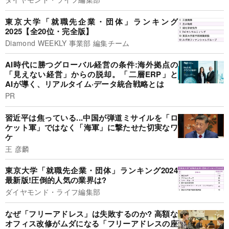
東京大学「就職先企業・団体」ランキング
2025【全20位・完全版】
Diamond WEEKLY 事業部 編集チーム
AI時代に勝つグローバル経営の条件:海外拠点の
「見えない経営」からの脱却。「二層ERP」と
AIが導く、リアルタイム·データ統合戦略とは
PR
習近平は焦っている...中国が弾道ミサイルを「ロ
ケット軍」ではなく「海軍」に撃たせた切実なワ
ケ
王 彦麟
東京大学「就職先企業・団体」ランキング2024
最新版!圧倒的人気の業界は?
ダイヤモンド・ライフ編集部
なぜ「フリーアドレス」は失敗するのか? 高額な
オフィス改修がムダになる「フリーアドレスの座