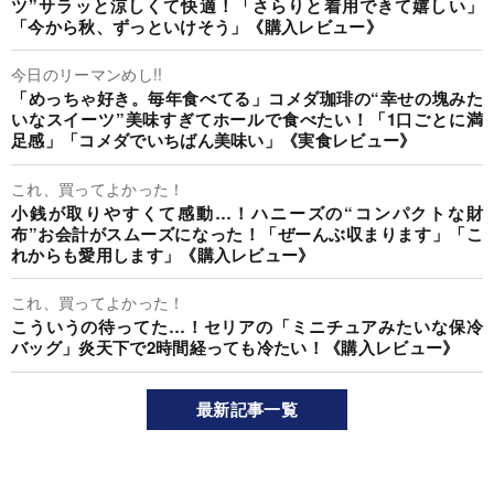
ツ”サラッと涼しくて快適！「さらりと着用できて嬉しい」
「今から秋、ずっといけそう」《購入レビュー》
今日のリーマンめし!!
「めっちゃ好き。毎年食べてる」コメダ珈琲の“幸せの塊みた
いなスイーツ”美味すぎてホールで食べたい！「1口ごとに満
足感」「コメダでいちばん美味い」《実食レビュー》
これ、買ってよかった！
小銭が取りやすくて感動…！ハニーズの“コンパクトな財
布”お会計がスムーズになった！「ぜーんぶ収まります」「こ
れからも愛用します」《購入レビュー》
これ、買ってよかった！
こういうの待ってた…！セリアの「ミニチュアみたいな保冷
バッグ」炎天下で2時間経っても冷たい！《購入レビュー》
最新記事一覧