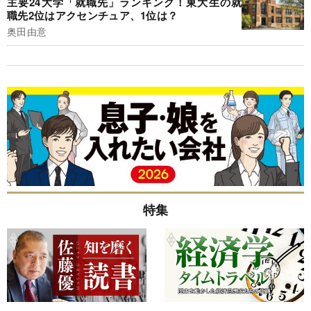
主要24大学「就職先」ランキング！東大生の就
職先2位はアクセンチュア、1位は？
奥田由意
特集