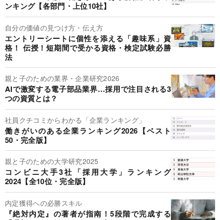
ンキング【各部門・上位10社】
自分の価値の見つけ方・伝え方
エントリーシートに個性を添える「趣味系」資
格！ 伝授！短期間で受かる資格・検定試験必勝
法
親と子のための業界・企業研究2026
AIで激変する電子部品業界…採用で注目される3
つの資質とは？
社員クチコミからわかる「企業ランキング」
働きがいのある企業ランキング2026【ベスト
50・完全版】
親と子のための大学研究2025
コンビニ大手3社「採用大学」ランキング
2024【全10位・完全版】
内定獲得への必勝スキル
『絶対内定』の著者が指南！5段階で完成する