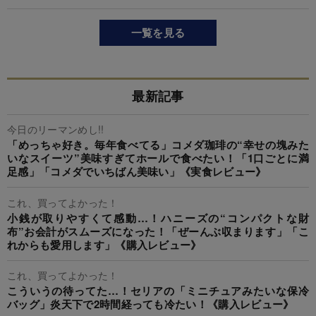
一覧を見る
最新記事
今日のリーマンめし!!
「めっちゃ好き。毎年食べてる」コメダ珈琲の“幸せの塊みた
いなスイーツ”美味すぎてホールで食べたい！「1口ごとに満
足感」「コメダでいちばん美味い」《実食レビュー》
これ、買ってよかった！
小銭が取りやすくて感動…！ハニーズの“コンパクトな財
布”お会計がスムーズになった！「ぜーんぶ収まります」「こ
れからも愛用します」《購入レビュー》
これ、買ってよかった！
こういうの待ってた…！セリアの「ミニチュアみたいな保冷
バッグ」炎天下で2時間経っても冷たい！《購入レビュー》