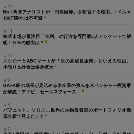
＃12
No.1為替アナリストが「円高回帰」を断言する理由、1ドル＝
100円割れは不可避
＃11
株式市場が最注目「金利」の行方を専門家5人アンケートで解
明！日米の動向は？
＃10
スシローとABCマートが「次の高成長企業」といえる理由、
小売り＆外食は格差拡大
＃9
GAFA級の成長が見込める米企業の強みを米ベンチャー投資家
が解説！アドビ、セールスフォース…
＃8
バフェット、ソロス…世界の大物投資家のポートフォリオ徹
底分析で見えたこと
＃7