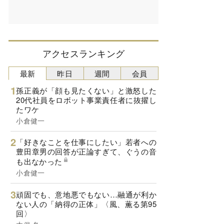
アクセスランキング
最新
昨日
週間
会員
孫正義が「顔も見たくない」と激怒した
20代社員をロボット事業責任者に抜擢し
たワケ
小倉健一
「好きなことを仕事にしたい」若者への
豊田章男の回答が正論すぎて、ぐうの音
も出なかった
小倉健一
頑固でも、意地悪でもない…融通が利か
ない人の「納得の正体」〈風、薫る第95
回〉