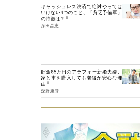
キャッシュレス決済で絶対やっては
いけない4つのこと、「貧乏予備軍」
の特徴は？
深田晶恵
貯金85万円のアラフォー新婚夫婦、
家と車を購入しても老後が安心な理
由
深野康彦