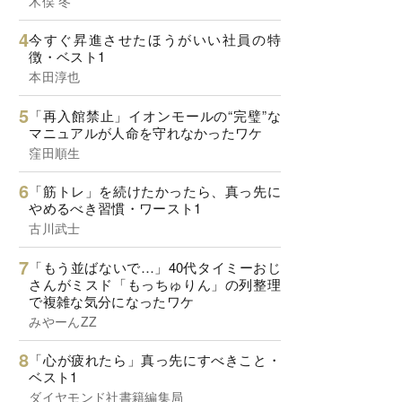
木俣 冬
今すぐ昇進させたほうがいい社員の特
徴・ベスト1
本田淳也
「再入館禁止」イオンモールの“完璧”な
マニュアルが人命を守れなかったワケ
窪田順生
「筋トレ」を続けたかったら、真っ先に
やめるべき習慣・ワースト1
古川武士
「もう並ばないで…」40代タイミーおじ
さんがミスド「もっちゅりん」の列整理
で複雑な気分になったワケ
みやーんZZ
「心が疲れたら」真っ先にすべきこと・
ベスト1
ダイヤモンド社書籍編集局