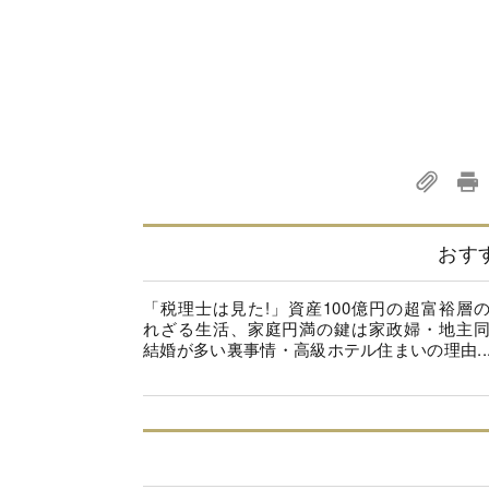
おす
「税理士は見た!」資産100億円の超富裕層
れざる生活、家庭円満の鍵は家政婦・地主
結婚が多い裏事情・高級ホテル住まいの理由..