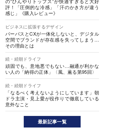
の“ひんやりトップス”が快適すぎると大好
評！「圧倒的な冷感」「汗のかき方が違う
感じ」《購入レビュー》
ビジネスに拡張するデザイン
パーパスとCXが一体化しないと、デジタル
空間でブランドが存在感を失ってしまう…
その理由とは
続・続朝ドライフ
頑固でも、意地悪でもない…融通が利かな
い人の「納得の正体」〈風、薫る第95回〉
続・続朝ドライフ
「なるべく考えないようにしています」朝
ドラ主演・見上愛が役作りで徹底している
意外なこと
最新記事一覧