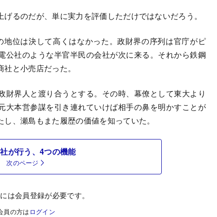
上げるのだが、単に実力を評価しただけではないだろう。
の地位は決して高くはなかった。政財界の序列は官庁がピ
電公社のような半官半民の会社が次に来る。それから鉄鋼
商社と小売店だった。
政財界人と渡り合うとする。その時、幕僚として東大より
元大本営参謀を引き連れていけば相手の鼻を明かすことが
たし、瀬島もまた履歴の価値を知っていた。
社が行う、4つの機能
次のページ
むには会員登録が必要です。
会員の方は
ログイン