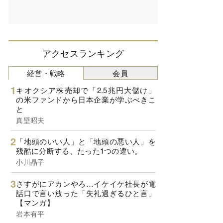
アクセスランキング
経営・戦略
会員
キオクシア株売却で「2.5兆円大儲け」
の米ファンドから日本企業が学ぶべきこ
と
真壁昭夫
「地頭のいい人」と「地頭の悪い人」を
残酷に分断する、たった1つの違い。
小川晶子
さすがにアカンやろ…イケイケ社長が電
話口で言い放った「失礼過ぎるひと言」
【マンガ】
岩本有平