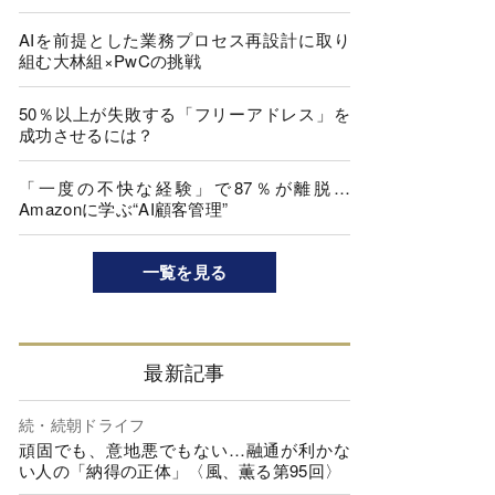
AIを前提とした業務プロセス再設計に取り
組む大林組×PwCの挑戦
50％以上が失敗する「フリーアドレス」を
成功させるには？
「一度の不快な経験」で87％が離脱…
Amazonに学ぶ“AI顧客管理”
一覧を見る
最新記事
続・続朝ドライフ
頑固でも、意地悪でもない…融通が利かな
い人の「納得の正体」〈風、薫る第95回〉