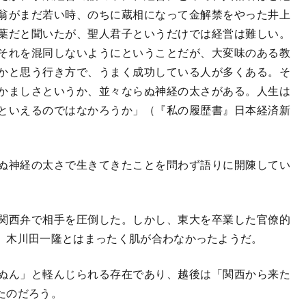
翁がまだ若い時、のちに蔵相になって金解禁をやった井上
葉だと聞いたが、聖人君子というだけでは経営は難しい。
それを混同しないようにということだが、大変味のある教
かと思う行き方で、うまく成功している人が多くある。そ
かましさというか、並々ならぬ神経の太さがある。人生は
といえるのではなかろうか」（『私の履歴書』日本経済新
ぬ神経の太さで生きてきたことを問わず語りに開陳してい
関西弁で相手を圧倒した。しかし、東大を卒業した官僚的
、木川田一隆とはまったく肌が合わなかったようだ。
ぬん」と軽んじられる存在であり、越後は「関西から来た
たのだろう。