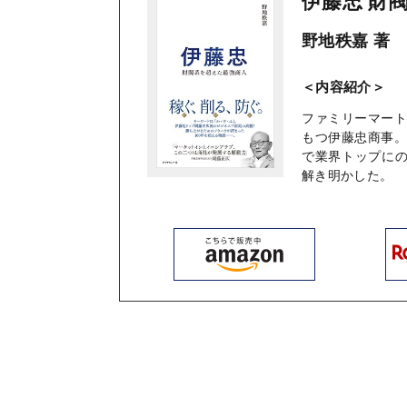
伊藤忠 財
野地秩嘉 著
＜内容紹介＞
ファミリーマー
もつ伊藤忠商事
で業界トップにの
解き明かした。