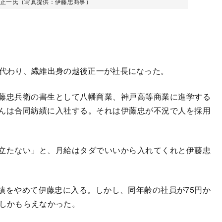
後正一氏（写真提供：伊藤忠商事）
に代わり、繊維出身の越後正一が社長になった。
藤忠兵衛の書生として八幡商業、神戸高等商業に進学する
んは合同紡績に入社する。それは伊藤忠が不況で人を採用
立たない」と、月給はタダでいいから入れてくれと伊藤忠
をやめて伊藤忠に入る。しかし、同年齢の社員が75円か
円しかもらえなかった。