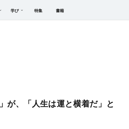
学び
特集
書籍
」が、「人生は運と横着だ」と