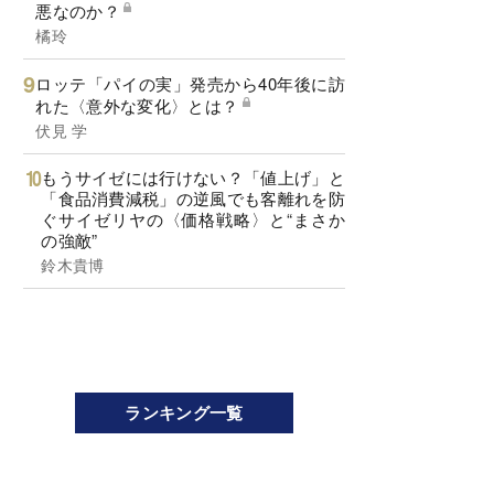
悪なのか？
橘玲
ロッテ「パイの実」発売から40年後に訪
れた〈意外な変化〉とは？
伏見 学
もうサイゼには行けない？「値上げ」と
「食品消費減税」の逆風でも客離れを防
ぐサイゼリヤの〈価格戦略〉と“まさか
の強敵”
鈴木貴博
ランキング一覧