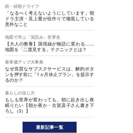
続・続朝ドライフ
「なるべく考えないようにしています」朝
ドラ主演・見上愛が役作りで徹底している
意外なこと
地図で学ぶ「深読み」世界史
【大人の教養】国境線が物語に変わる……
地図を「二度見する」テクニックとは？
客単価アップ大事典
なぜ良質なサブスクサービスは、解約ボタ
ンを押す前に「1ヵ月休止プラン」を提示す
るのか？
暮らしの信じ方
もしも世界が変わっても、朝に起き出し夜
眠りたい【朝か夜か・古賀及子さん書き下
ろし（3）】
最新記事一覧