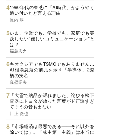
1980年代の東芝に「AI時代」がようやく
追い付いたと言える理由
長内 厚
いま、企業でも、学校でも、家庭でも実
践したい“優しいコミュニケーション”と
は？
福島宏之
キオクシアでもTSMCでもありません…
AI相場急落の前兆を示す「半導体」2銘
柄の実名
真壁昭夫
「大雪で納品が遅れました」詫びる松下
電器にトヨタが放った言葉がド正論すぎ
てぐうの音も出ない
川上 徹也
「市場経済は最悪である――それ以外を
除いては」。「株主第一主義」は本当に