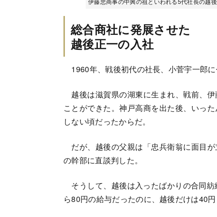
伊藤忠商事の中興の祖といわれる5代社長の越
総合商社に発展させた
越後正一の入社
1960年、戦後初代の社長、小菅宇一郎
越後は滋賀県の湖東に生まれ、戦前、伊
ことができた。神戸高商を出た後、いった
しない頃だったからだ。
だが、越後の父親は「忠兵衛翁に面目が
の幹部に直談判した。
そうして、越後は入ったばかりの合同紡績
ら80円の給与だったのに、越後だけは40