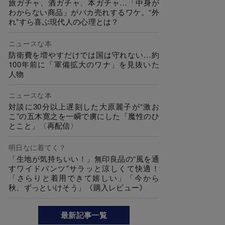
旅ガチャ、酒ガチャ、本ガチャ…「中身が
わからない商品」がバカ売れするワケ。“外
れ”すら喜ぶ現代人の心理とは？
ニュースな本
防衛費を増やすだけでは国は守れない…約
100年前に「軍備拡大のワナ」を見抜いた
人物
ニュースな本
対談に30分以上遅刻した大原麗子が“激お
こ”の五木寛之を一瞬で虜にした「魔性のひ
とこと」〈再配信〉
明日なに着てく？
「生地が気持ちいい！」無印良品の“風を通
すワイドパンツ”サラッと涼しくて快適！
「さらりと着用できて嬉しい」「今から
秋、ずっといけそう」《購入レビュー》
最新記事一覧