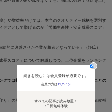
景気や政策の追い風がなくても、独自の強みで収益を上げ
率）や増益率だけでは、本当のクオリティー銘柄を選別す
イデアとして挙げるのが「労働生産性・安定成長スコア」
持続的に改善させた企業が勝者となっている」（圷氏）
成長スコア」について解説しつつ、上位企業をランキング
続きを読むには会員登録が必要です。
ングでは抽出できない。計算式も複雑なので、見たことの
会員の方は
ログイン
守り」の両方を取り入れた中長期で安定成長が狙える候補
すべての記事が読み放題！
7日間無料体験