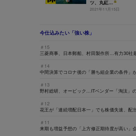
ツ、丸紅…
2021年11月15日
今仕込みたい「強い株」
＃15
三菱商事、日本郵船、村田製作所…有力30社
＃14
中間決算でコロナ後の「勝ち組企業の条件」
＃13
野村総研、オービック…ITベンダー「淘汰」
＃12
花王が「連続増配日本一」でも株価失速、配当
＃11
来期も増益予想の「上方修正期待度が高い」企