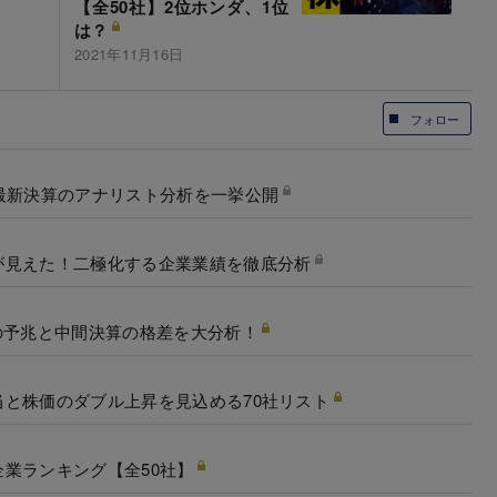
【全50社】2位ホンダ、1位
は？
2021年11月16日
フォロー
最新決算のアナリスト分析を一挙公開
が見えた！二極化する企業業績を徹底分析
の予兆と中間決算の格差を大分析！
と株価のダブル上昇を見込める70社リスト
業ランキング【全50社】