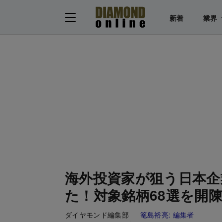
新着
業界
海外投資家が狙う日本企
た！対象銘柄68選を開
ダイヤモンド編集部
篭島裕亮:
編集者