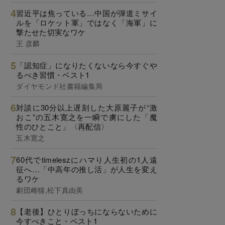
習近平は焦っている…中国が弾道ミサイ
ルを「ロケット軍」ではなく「海軍」に
撃たせた切実なワケ
王 彦麟
「認知症」になりたくないなら今すぐや
るべき習慣・ベスト1
ダイヤモンド社書籍編集局
対談に30分以上遅刻した大原麗子が“激
おこ”の五木寛之を一瞬で虜にした「魔
性のひとこと」〈再配信〉
五木寛之
60代でtimeleszにハマり人生初の1人遠
征へ…「中高年の推し活」が人生を変え
るワケ
劇団雌猫,松下真由美
【老後】ひとりぼっちにならないために
今すべきこと・ベスト1