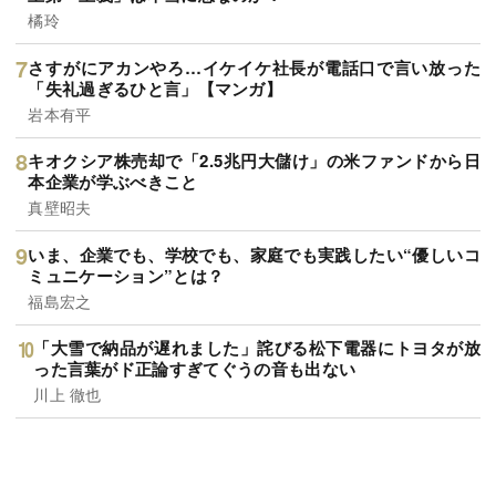
橘玲
さすがにアカンやろ…イケイケ社長が電話口で言い放った
「失礼過ぎるひと言」【マンガ】
岩本有平
キオクシア株売却で「2.5兆円大儲け」の米ファンドから日
本企業が学ぶべきこと
真壁昭夫
いま、企業でも、学校でも、家庭でも実践したい“優しいコ
ミュニケーション”とは？
福島宏之
「大雪で納品が遅れました」詫びる松下電器にトヨタが放
った言葉がド正論すぎてぐうの音も出ない
川上 徹也