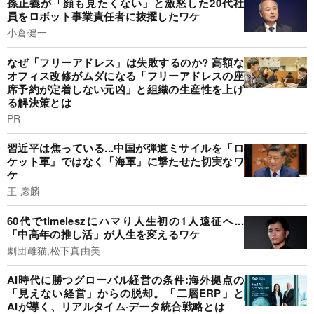
孫正義が「顔も見たくない」と激怒した20代社
員をロボット事業責任者に抜擢したワケ
小倉健一
なぜ「フリーアドレス」は失敗するのか? 高額な
オフィス改修がムダになる「フリーアドレスの座
席予約が定着しない元凶」と組織の生産性を上げ
る解決策とは
PR
習近平は焦っている...中国が弾道ミサイルを「ロ
ケット軍」ではなく「海軍」に撃たせた切実なワ
ケ
王 彦麟
60代でtimeleszにハマり人生初の1人遠征へ...
「中高年の推し活」が人生を変えるワケ
劇団雌猫,松下真由美
AI時代に勝つグローバル経営の条件:海外拠点の
「見えない経営」からの脱却。「二層ERP」と
AIが導く、リアルタイム·データ統合戦略とは