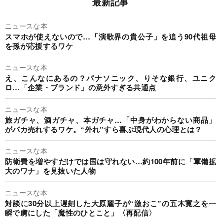
最新記事
ニュースな本
スマホが使えないので…「演歌界の貴公子」を追う90代祖母
を孫が応援するワケ
ニュースな本
え、こんなにあるの？パナソニック、りそな銀行、ユニク
ロ…「企業・ブランド」の意外すぎる共通点
ニュースな本
旅ガチャ、酒ガチャ、本ガチャ…「中身がわからない商品」
がバカ売れするワケ。“外れ”すら喜ぶ現代人の心理とは？
ニュースな本
防衛費を増やすだけでは国は守れない…約100年前に「軍備拡
大のワナ」を見抜いた人物
ニュースな本
対談に30分以上遅刻した大原麗子が“激おこ”の五木寛之を一
瞬で虜にした「魔性のひとこと」〈再配信〉