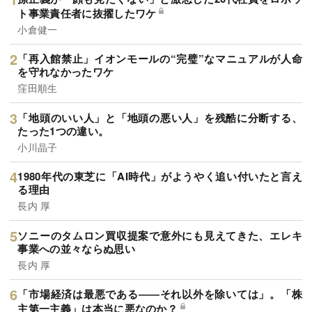
ト事業責任者に抜擢したワケ
小倉健一
「再入館禁止」イオンモールの“完璧”なマニュアルが人命
を守れなかったワケ
窪田順生
「地頭のいい人」と「地頭の悪い人」を残酷に分断する、
たった1つの違い。
小川晶子
1980年代の東芝に「AI時代」がようやく追い付いたと言え
る理由
長内 厚
ソニーのタムロン買収提案で意外にも見えてきた、エレキ
事業への並々ならぬ思い
長内 厚
「市場経済は最悪である――それ以外を除いては」。「株
主第一主義」は本当に悪なのか？