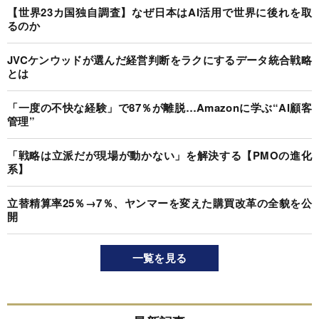
【世界23カ国独自調査】なぜ日本はAI活用で世界に後れを取
るのか
JVCケンウッドが選んだ経営判断をラクにするデータ統合戦略
とは
「一度の不快な経験」で87％が離脱…Amazonに学ぶ“AI顧客
管理”
「戦略は立派だが現場が動かない」を解決する【PMOの進化
系】
立替精算率25％→7％、ヤンマーを変えた購買改革の全貌を公
開
一覧を見る