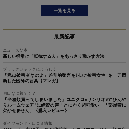
一覧を見る
最新記事
ニュースな本
新しい提案に「抵抗する人」をあっさり動かす方法
ブラックジャックによろしく
「私は被害者なのよ」差別的発言を叫ぶ“被害女性”を一刀両
断した医師の言葉【マンガ】
明日なに着てく？
「全種類買ってしまいました」ユニクロ×サンリオの“ひんや
りルームウェア”に絶賛の声「とにかく超可愛い」「部屋着に
欠かせません」《購入レビュー》
ダイヤモンド・口コミ情報