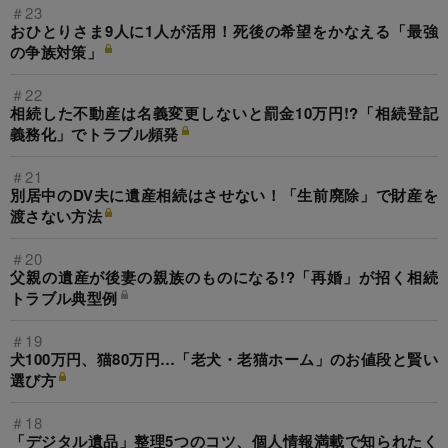
＃23
おひとりさま9人に1人が活用！死後の希望をかなえる「最強
の争族対策」
＃22
相続した不動産は名義変更しないと罰金10万円!?「相続登記
義務化」でトラブル頻発
＃21
別居中のDV夫に遺産相続はさせない！「生前廃除」で財産を
渡さない方法
＃20
父親の遺産が後妻の親族のものになる!?「再婚」が招く相続
トラブル典型例
＃19
犬100万円、猫80万円…「老犬・老猫ホーム」のお値段と賢い
選び方
＃18
「デジタル遺品」整理5つのコツ、個人情報満載で知られたく