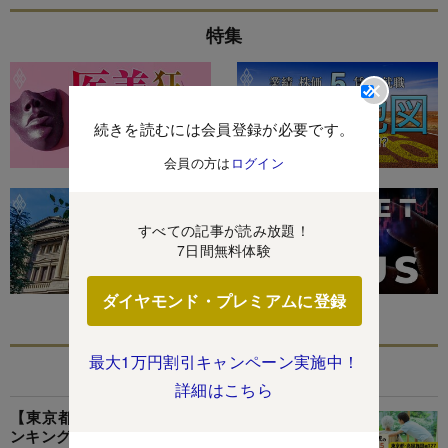
特集
続きを読むには会員登録が必要です。
会員の方は
ログイン
すべての記事が読み放題！
7日間無料体験
ダイヤモンド・プレミアムに登録
最大1万円割引キャンペーン実施中！
あなたにおすすめ
詳細はこちら
【東京都・高級施設編】老人ホーム1000施設ラ
ンキング!2位はトラストガーデン等々力、1位は?