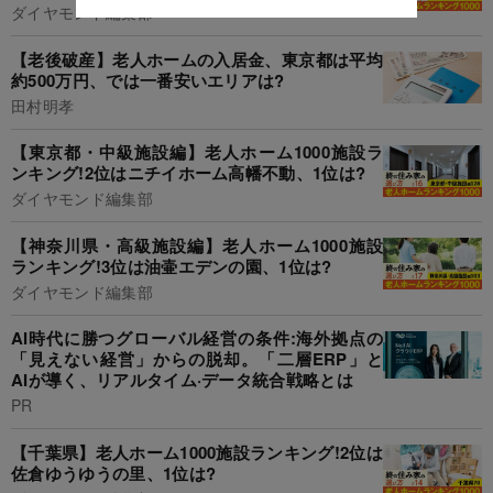
ダイヤモンド編集部
【老後破産】老人ホームの入居金、東京都は平均
約500万円、では一番安いエリアは?
田村明孝
【東京都・中級施設編】老人ホーム1000施設ラ
ンキング!2位はニチイホーム高幡不動、1位は?
ダイヤモンド編集部
【神奈川県・高級施設編】老人ホーム1000施設
ランキング!3位は油壷エデンの園、1位は?
ダイヤモンド編集部
AI時代に勝つグローバル経営の条件:海外拠点の
「見えない経営」からの脱却。「二層ERP」と
AIが導く、リアルタイム·データ統合戦略とは
PR
【千葉県】老人ホーム1000施設ランキング!2位は
佐倉ゆうゆうの里、1位は?