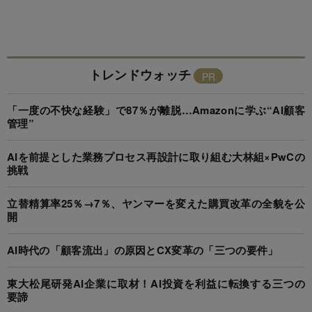
トレンドウォッチ
「一度の不快な経験」で87％が離脱…Amazonに学ぶ“AI顧客
管理”
AIを前提とした業務プロセス再設計に取り組む大林組×PwCの
挑戦
立替精算率25％→7％、ヤンマーを変えた購買改革の全貌を公
開
AI時代の「顧客流出」の原因とCX変革の「三つの要件」
東大松尾研発AI企業に取材！AI投資を利益に転換する三つの
要諦