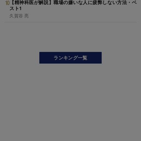
【精神科医が解説】職場の嫌いな人に疲弊しない方法・ベ
スト1
久賀谷 亮
ランキング一覧