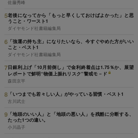
佐藤秀峰
老後になってから「もっと早くしておけばよかった」と思
うこと・ワースト1
ダイヤモンド社書籍編集局
「強運の持ち主」になりたいなら、今すぐやめた方がいい
こと・ベスト1
ダイヤモンド社書籍編集局
日銀利上げ「10月前倒し」で金利終着点は1.75％か、展望
レポートで鮮明“物価上振れリスク”警戒モ－ド
森田京平
「いつまでも若々しい人」がやっている習慣・ベスト1
古川武士
「地頭のいい人」と「地頭の悪い人」を残酷に分断する、
たった1つの違い。
小川晶子