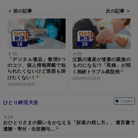
＜ 前の記事
次の記事 ＞
＃18
＃20
「デジタル遺品」整理5つ
父親の遺産が後妻の親族の
のコツ、個人情報満載で知
ものになる!?「再婚」が招
られたくないけど迷惑も掛
く相続トラブル典型例
けたくない！
2022年9月23日
2022年9月22日
ひとり終活大全
フォロー
＃24
おひとりさまの願いをかなえる「財産の残し方」、遺言書で
遺贈・寄付・生前贈与…