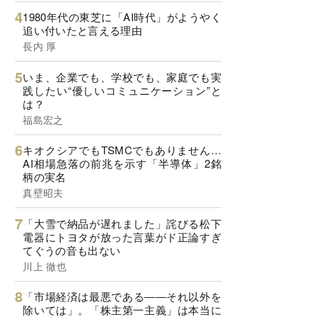
1980年代の東芝に「AI時代」がようやく
追い付いたと言える理由
長内 厚
いま、企業でも、学校でも、家庭でも実
践したい“優しいコミュニケーション”と
は？
福島宏之
キオクシアでもTSMCでもありません…
AI相場急落の前兆を示す「半導体」2銘
柄の実名
真壁昭夫
「大雪で納品が遅れました」詫びる松下
電器にトヨタが放った言葉がド正論すぎ
てぐうの音も出ない
川上 徹也
「市場経済は最悪である――それ以外を
除いては」。「株主第一主義」は本当に