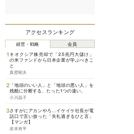
アクセスランキング
経営・戦略
会員
キオクシア株売却で「2.5兆円大儲け」
の米ファンドから日本企業が学ぶべきこ
と
真壁昭夫
「地頭のいい人」と「地頭の悪い人」を
残酷に分断する、たった1つの違い。
小川晶子
さすがにアカンやろ…イケイケ社長が電
話口で言い放った「失礼過ぎるひと言」
【マンガ】
岩本有平