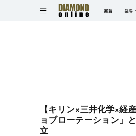
新着
業界
【キリン×三井化学×経
ョブローテーション」
立