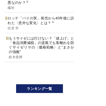
悪なのか？
橘玲
ロッテ「パイの実」発売から40年後に訪
れた〈意外な変化〉とは？
伏見 学
もうサイゼには行けない？「値上げ」と
「食品消費減税」の逆風でも客離れを防
ぐサイゼリヤの〈価格戦略〉と“まさか
の強敵”
鈴木貴博
ランキング一覧