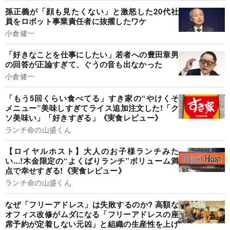
孫正義が「顔も見たくない」と激怒した20代社
員をロボット事業責任者に抜擢したワケ
小倉健一
「好きなことを仕事にしたい」若者への豊田章男
の回答が正論すぎて、ぐうの音も出なかった
小倉健一
「もう5回くらい食べてる」すき家の“やけくそ
メニュー”美味しすぎてライス追加注文した!「ク
ソ美味い」「好きすぎる」《実食レビュー》
ランチ命の山盛くん
【ロイヤルホスト】大人のお子様ランチみた
い...!木金限定の“よくばりランチ”ボリューム満
点で幸せすぎる!《実食レビュー》
ランチ命の山盛くん
なぜ「フリーアドレス」は失敗するのか? 高額な
オフィス改修がムダになる「フリーアドレスの座
席予約が定着しない元凶」と組織の生産性を上げ