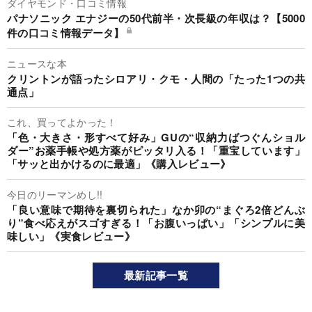
ダイヤモンド・口コミ情報
パナソニック エナジーの50代前半・次長級の年収は？【5000
件の口コミ情報データ】
ニュースな本
クリントンが語ったシロアリ・クモ・人間の「たった1つの共
通点」
これ、買ってよかった！
「色・大きさ・形すべて好み」GUの“収納力ばつぐんショル
ダー”お薬手帳や処方薬がピッタリ入る！「重宝しています」
「サッと出かけるのに最適」《購入レビュー》
今日のリーマンめし!!
「良い意味で期待を裏切られた」なか卯の“まぐろ2倍どんぶ
り”食べ応えがスゴすぎる！「お腹いっぱい」「シンプルに美
味しい」《実食レビュー》
最新記事一覧