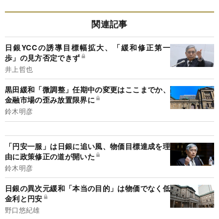
関連記事
日銀YCCの誘導目標幅拡大、「緩和修正第一
歩」の見方否定できず
井上哲也
黒田緩和「微調整」任期中の変更はここまでか、
金融市場の歪み放置限界に
鈴木明彦
「円安一服」は日銀に追い風、物価目標達成を理
由に政策修正の道が開いた
鈴木明彦
日銀の異次元緩和「本当の目的」は物価でなく低
金利と円安
野口悠紀雄