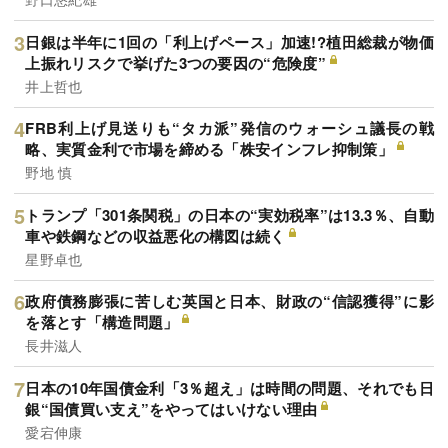
日銀は半年に1回の「利上げペース」加速!?植田総裁が物価
上振れリスクで挙げた3つの要因の“危険度”
井上哲也
FRB利上げ見送りも“タカ派”発信のウォーシュ議長の戦
略、実質金利で市場を締める「株安インフレ抑制策」
野地 慎
トランプ「301条関税」の日本の“実効税率”は13.3％、自動
車や鉄鋼などの収益悪化の構図は続く
星野卓也
政府債務膨張に苦しむ英国と日本、財政の“信認獲得”に影
を落とす「構造問題」
長井滋人
日本の10年国債金利「3％超え」は時間の問題、それでも日
銀“国債買い支え”をやってはいけない理由
愛宕伸康