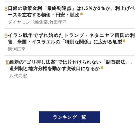
日銀の政策金利「最終到達点」は1.5％か2％か、利上げペ
ースを左右する物価・円安・財政
ダイヤモンド編集部,竹田孝洋
イラン戦争でずれ始めたトランプ・ネタニヤフ両氏の利
害、米国・イスラエルの「特別な関係」に広がる亀裂
溝渕正季
維新の“ゴリ押し法案”では片付けられない「副首都法」、
道州制と地方分権を動かす突破口になるか
八代尚宏
ランキング一覧