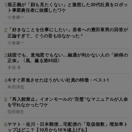
孫正義が「顔も見たくない」と激怒した20代社員をロボッ
ト事業責任者に抜擢したワケ
小倉健一
「好きなことを仕事にしたい」若者への豊田章男の回答が
正論すぎて、ぐうの音も出なかった
小倉健一
頑固でも、意地悪でもない…融通が利かない人の「納得の
正体」〈風、薫る第95回〉
木俣 冬
今すぐ昇進させたほうがいい社員の特徴・ベスト1
本田淳也
「再入館禁止」イオンモールの“完璧”なマニュアルが人命
を守れなかったワケ
窪田順生
ヤマト・佐川・日本郵便…宅配便の「取扱個数」増加率ト
ップはどこ？【10月から10％値上げも】