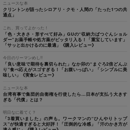
ニュースな本
クリントンが語ったシロアリ・クモ・人間の「たった1つの共
通点」
これ、買ってよかった！
「色・大きさ・形すべて好み」GUの“収納力ばつぐんショル
ダー”お薬手帳や処方薬がピッタリ入る！「重宝しています」
「サッと出かけるのに最適」《購入レビュー》
今日のリーマンめし!!
「良い意味で期待を裏切られた」なか卯の“まぐろ2倍どんぶ
り”食べ応えがスゴすぎる！「お腹いっぱい」「シンプルに美
味しい」《実食レビュー》
ニュースな本
台湾有事で集団的自衛権を行使したら…日本が支払う大きす
ぎる「代償」とは？
明日なに着てく？
「3着買いました」の声も。ワークマンの“ひんやりトップ
ス”が快適すぎると大好評！「圧倒的な冷感」「汗のかき方が
違う感じ」《購入レビュー》