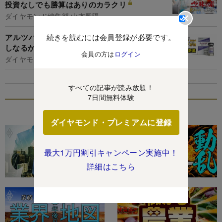
投資なしでも勝算はありのカラクリ
ダイヤモンド編集部,山本興陽
続きを読むには会員登録が必要です。
アルツハイマー“夢の新薬”でエーザイの巻き返
しなるか、米で迅速承認「レカネマブ」の実力
会員の方は
ログイン
ダイヤモンド編集部,野村聖子
すべての記事が読み放題！
7日間無料体験
特集
ダイヤモンド・プレミアムに登録
最大1万円割引キャンペーン実施中！
詳細はこちら