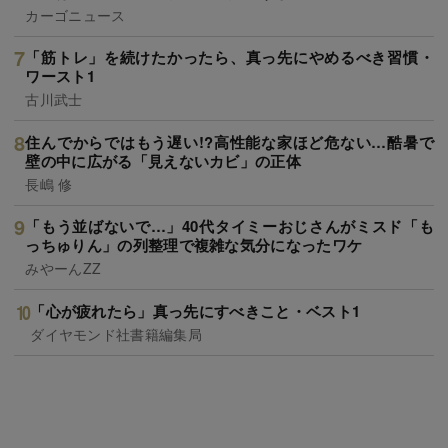
カーゴニュース
「筋トレ」を続けたかったら、真っ先にやめるべき習慣・
ワースト1
古川武士
住んでからではもう遅い!?高性能な家ほど危ない…酷暑で
壁の中に広がる「見えないカビ」の正体
長嶋 修
「もう並ばないで…」40代タイミーおじさんがミスド「も
っちゅりん」の列整理で複雑な気分になったワケ
みやーんZZ
「心が疲れたら」真っ先にすべきこと・ベスト1
ダイヤモンド社書籍編集局