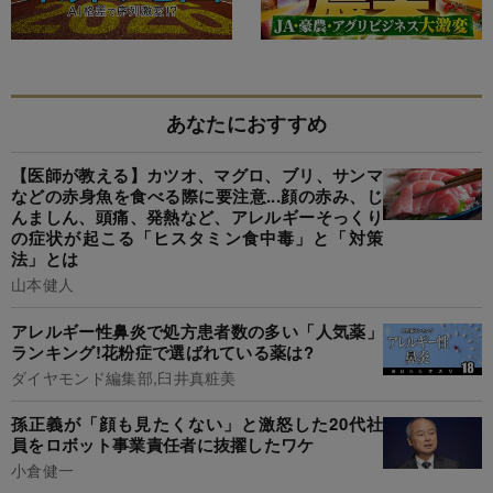
あなたにおすすめ
【医師が教える】カツオ、マグロ、ブリ、サンマ
などの赤身魚を食べる際に要注意...顔の赤み、じ
んましん、頭痛、発熱など、アレルギーそっくり
の症状が起こる「ヒスタミン食中毒」と「対策
法」とは
山本健人
アレルギー性鼻炎で処方患者数の多い「人気薬」
ランキング!花粉症で選ばれている薬は?
ダイヤモンド編集部,臼井真粧美
孫正義が「顔も見たくない」と激怒した20代社
員をロボット事業責任者に抜擢したワケ
小倉健一