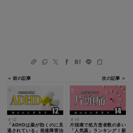
＜ 前の記事
次の記事 ＞
＃12
＃14
「ADHDは薬が効くのに見
片頭痛で処方患者数の多い
逃されている」発達障害治
「人気薬」ランキング！新