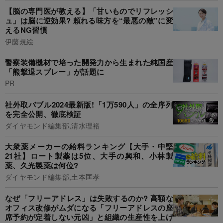
【脳の専門医が教える】「甘いものでリフレッシ
ュ」は脳に逆効果? 頼れる味方を“最悪の敵”に変
えるNG習慣
伊藤規絵
警察装備機材で培った開発力から生まれた純国産
「熊撃退スプレー」が話題に
PR
社外取バブル2024最新版!「1万590人」の全序列
を完全公開、徹底検証
ダイヤモンド編集部,清水理裕
大衆薬メーカーの給料ランキング【大手・中堅
21社】ロート製薬は5位、大手の興和、小林製
薬、久光製薬は何位?
ダイヤモンド編集部,土本匡孝
なぜ「フリーアドレス」は失敗するのか? 高額な
オフィス改修がムダになる「フリーアドレスの座
席予約が定着しない元凶」と組織の生産性を上げ