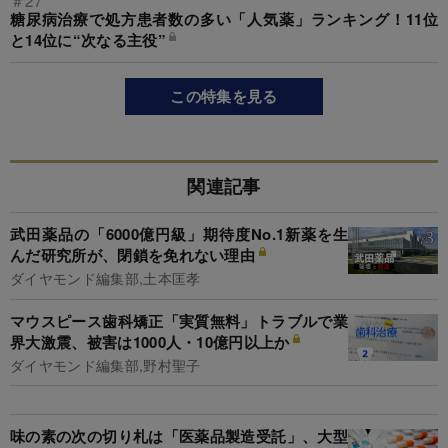
＃27
糖尿病治療で処方患者数の多い「人気薬」ランキング！11位
と14位に“次なる主役”
この特集を見る
関連記事
武田薬品の「6000億円級」期待度No.1新薬を生
んだ研究所が、閉鎖を免れない理由
ダイヤモンド編集部,土本匡孝
マウスピース歯科矯正「実質無料」トラブルで業
界大激震、被害は1000人・10億円以上か
ダイヤモンド編集部,野村聖子
味の素の次の切り札は「医薬品製造受託」、大型