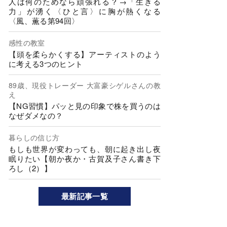
人は何のためなら頑張れる？→「生きる
力」が湧く〈ひと言〉に胸が熱くなる
〈風、薫る第94回〉
感性の教室
【頭を柔らかくする】アーティストのよう
に考える3つのヒント
89歳、現役トレーダー 大富豪シゲルさんの教
え
【NG習慣】パッと見の印象で株を買うのは
なぜダメなの？
暮らしの信じ方
もしも世界が変わっても、朝に起き出し夜
眠りたい【朝か夜か・古賀及子さん書き下
ろし（2）】
最新記事一覧