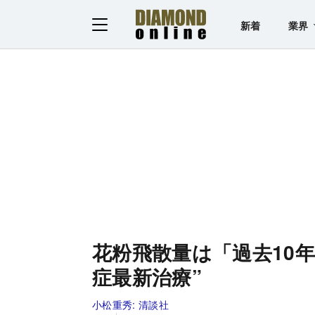
新着
業界
花粉飛散量は「過去10
症最新治療”
小松重秀:
清談社