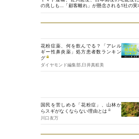
の兆しも...「顧客離れ」が懸念される1社の実
花粉症薬、何を飲んでる？「アレル
ギー性鼻炎薬」処方患者数ランキン
グ
ダイヤモンド編集部,臼井真粧美
国民を苦しめる「花粉症」、山林か
らスギがなくならない理由とは
川口友万