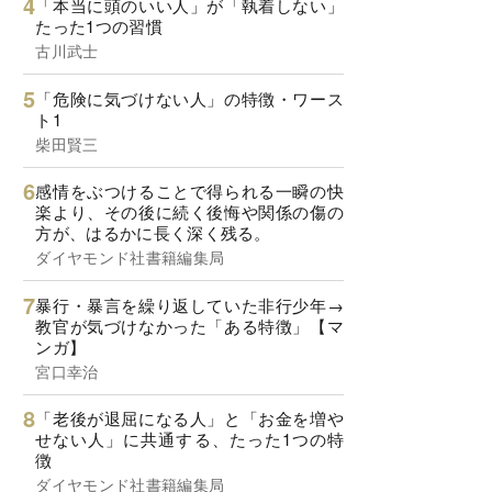
「本当に頭のいい人」が「執着しない」
たった1つの習慣
古川武士
「危険に気づけない人」の特徴・ワース
ト1
柴田賢三
感情をぶつけることで得られる一瞬の快
楽より、その後に続く後悔や関係の傷の
方が、はるかに長く深く残る。
ダイヤモンド社書籍編集局
暴行・暴言を繰り返していた非行少年→
教官が気づけなかった「ある特徴」【マ
ンガ】
宮口幸治
「老後が退屈になる人」と「お金を増や
せない人」に共通する、たった1つの特
徴
ダイヤモンド社書籍編集局