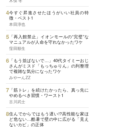
木俣 冬
今すぐ昇進させたほうがいい社員の特
徴・ベスト1
本田淳也
「再入館禁止」イオンモールの“完璧”な
マニュアルが人命を守れなかったワケ
窪田順生
「もう並ばないで…」40代タイミーおじ
さんがミスド「もっちゅりん」の列整理
で複雑な気分になったワケ
みやーんZZ
「筋トレ」を続けたかったら、真っ先に
やめるべき習慣・ワースト1
古川武士
住んでからではもう遅い!?高性能な家ほ
ど危ない…酷暑で壁の中に広がる「見え
ないカビ」の正体