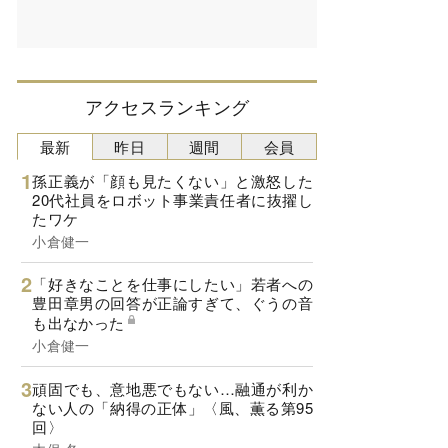
アクセスランキング
最新
昨日
週間
会員
孫正義が「顔も見たくない」と激怒した
20代社員をロボット事業責任者に抜擢し
たワケ
小倉健一
「好きなことを仕事にしたい」若者への
豊田章男の回答が正論すぎて、ぐうの音
も出なかった
小倉健一
頑固でも、意地悪でもない…融通が利か
ない人の「納得の正体」〈風、薫る第95
回〉