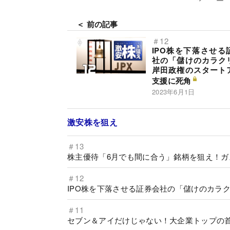
＜ 前の記事
＃12
IPO株を下落させる
社の「儲けのカラク
岸田政権のスタート
支援に死角
2023年6月1日
激安株を狙え
＃13
株主優待「6月でも間に合う」銘柄を狙え！
＃12
IPO株を下落させる証券会社の「儲けのカラ
＃11
セブン＆アイだけじゃない！大企業トップの