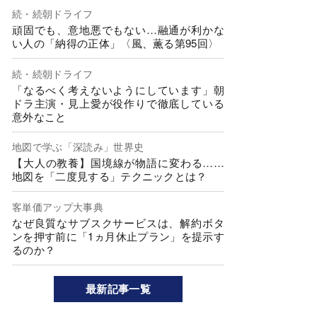
続・続朝ドライフ
頑固でも、意地悪でもない…融通が利かな
い人の「納得の正体」〈風、薫る第95回〉
続・続朝ドライフ
「なるべく考えないようにしています」朝
ドラ主演・見上愛が役作りで徹底している
意外なこと
地図で学ぶ「深読み」世界史
【大人の教養】国境線が物語に変わる……
地図を「二度見する」テクニックとは？
客単価アップ大事典
なぜ良質なサブスクサービスは、解約ボタ
ンを押す前に「1ヵ月休止プラン」を提示す
るのか？
最新記事一覧