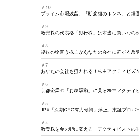
＃10
プライム市場残留、「断念組のホンネ」と経
＃9
激安株の代表格「銀行株」は本当に買いなの
＃8
複数の物言う株主があなたの会社に群がる悪
＃7
あなたの会社も狙われる！株主アクティビズ
＃6
京都企業の「お家騒動」に見る株主アクティビズ
＃5
JPX「次期CEO有力候補」浮上、東証プロパ
＃4
激安株を金の卵に変える「アクティビストの手