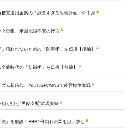
過措置適用企業の「残念すぎる改善計画」の中身
か？日銀、米国地銀不安の行方
夢…狙われないための「防衛術」を伝授【後編】
ム全盛時代の「防衛術」を伝授【前編】
ム新時代、YouTubeやSNSで経営権争奪戦
ー組が狙う“民僚支配”の現実味
法」を解説！PBR1倍割れ企業を狙い撃ち