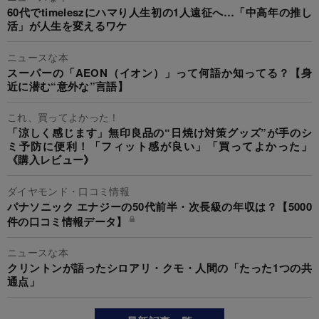
60代でtimeleszにハマり人生初の1人遠征へ…「中高年の推し
活」が人生を変えるワケ
ニュースな本
スーパーの「AEON（イオン）」って何語か知ってる？【身
近に潜む“意外な”言語】
これ、買ってよかった！
「涼しく感じます」無印良品の“日焼け対策グッズ”が手のシ
ミ予防に便利！「フィット感が良い」「買ってよかった」
《購入レビュー》
ダイヤモンド・口コミ情報
パナソニック エナジーの50代前半・次長級の年収は？【5000
件の口コミ情報データ】
ニュースな本
クリントンが語ったシロアリ・クモ・人間の「たった1つの共
通点」