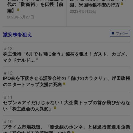
代の「防衛術」を伝授【前
銀、米国地銀不安の行方
編】
2023年5月29日
2023年5月27日
激安株を狙え
フォロー
＃13
株主優待「6月でも間に合う」銘柄を狙え！ガスト、カゴメ、
マクドナルド…
＃12
IPO株を下落させる証券会社の「儲けのカラクリ」、岸田政権
のスタートアップ支援に死角
＃11
セブン＆アイだけじゃない！大企業トップの首が飛びかねな
い「株主総会の大異変」
＃10
プライム市場残留、「断念組のホンネ」と経過措置適用企業