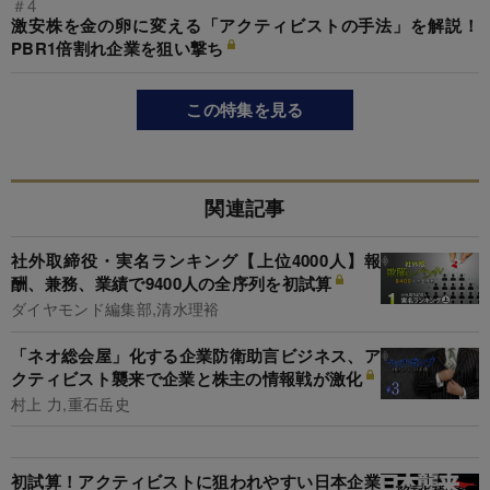
＃4
激安株を金の卵に変える「アクティビストの手法」を解説！
PBR1倍割れ企業を狙い撃ち
この特集を見る
関連記事
社外取締役・実名ランキング【上位4000人】報
酬、兼務、業績で9400人の全序列を初試算
ダイヤモンド編集部,清水理裕
「ネオ総会屋」化する企業防衛助言ビジネス、ア
クティビスト襲来で企業と株主の情報戦が激化
村上 力,重石岳史
初試算！アクティビストに狙われやすい日本企業