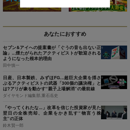
あなたにおすすめ
セブン&アイへの提案書が「ぐうの音も出ない正
論」...煙たがられたアクティビストが歓迎される
ようになった根本的理由
田中慎一
日産、日本製鉄、みずほFG...超巨大企業を揺さ
ぶるアクティビストの武器「300個の議決権」と
は?アリが象を動かす“親子上場解消”の最前線
ダイヤモンド編集部,重石岳史
「やってくれたな...」改革を信じた投資家が見た
翌日の全株売却、企業をかき乱す“物言う株
主”の正体
鈴木賢一郎