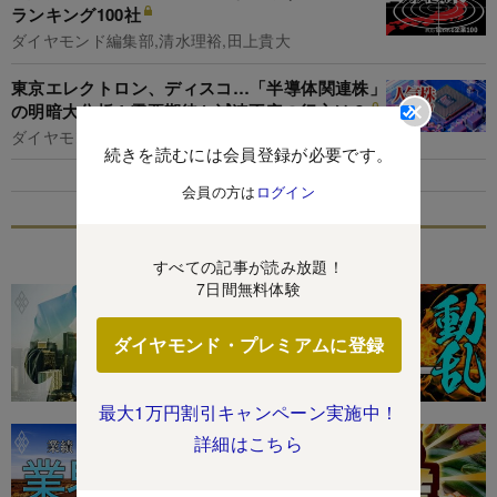
ランキング100社
ダイヤモンド編集部,清水理裕,田上貴大
東京エレクトロン、ディスコ…「半導体関連株」
の明暗大分析！需要期待と減速不安の行方は？
ダイヤモンド編集部,竹田幸平
続きを読むには会員登録が必要です。
会員の方は
ログイン
特集
すべての記事が読み放題！
7日間無料体験
ダイヤモンド・プレミアムに登録
最大1万円割引キャンペーン実施中！
詳細はこちら