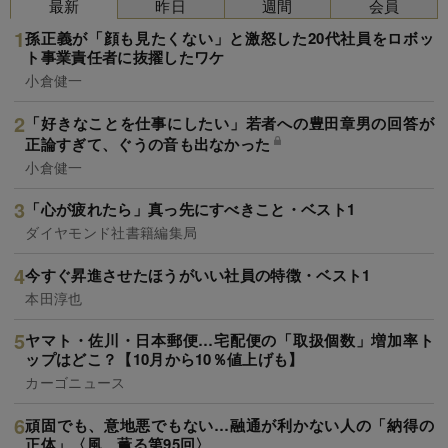
最新
昨日
週間
会員
孫正義が「顔も見たくない」と激怒した20代社員をロボッ
ト事業責任者に抜擢したワケ
小倉健一
「好きなことを仕事にしたい」若者への豊田章男の回答が
正論すぎて、ぐうの音も出なかった
小倉健一
「心が疲れたら」真っ先にすべきこと・ベスト1
ダイヤモンド社書籍編集局
今すぐ昇進させたほうがいい社員の特徴・ベスト1
本田淳也
ヤマト・佐川・日本郵便…宅配便の「取扱個数」増加率ト
ップはどこ？【10月から10％値上げも】
カーゴニュース
頑固でも、意地悪でもない…融通が利かない人の「納得の
正体」〈風、薫る第95回〉