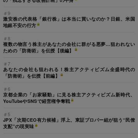
の「残念すぎる改善計画」の中身
＃9
激安株の代表格「銀行株」は本当に買いなのか？日銀、米国
地銀不安の行方
＃8
複数の物言う株主があなたの会社に群がる悪夢…狙われない
ための「防衛術」を伝授【後編】
＃7
あなたの会社も狙われる！株主アクティビズム全盛時代の
「防衛術」を伝授【前編】
＃6
京都企業の「お家騒動」に見る株主アクティビズム新時代、
YouTubeやSNSで経営権争奪戦
＃5
JPX「次期CEO有力候補」浮上、東証プロパー組が狙う“民僚
支配”の現実味