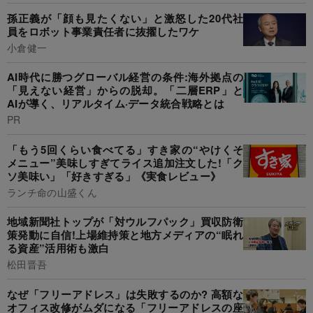
孫正義が「顔も見たくない」と激怒した20代社
員をロボット事業責任者に抜擢したワケ
小倉健一
AI時代に勝つグローバル経営の条件:海外拠点の
「見えない経営」からの脱却。「二層ERP」と
AIが導く、リアルタイム·データ統合戦略とは
PR
「もう5回くらい食べてる」すき家の“やけくそ
メニュー”美味しすぎてライス追加注文した!「ク
ソ美味い」「好きすぎる」《実食レビュー》
ランチ命の山盛くん
地域新聞社トップが「対ウルフパック」買収防衛
策発動に自信!上場維持策と地方メディアの“眠れ
る資産”活用術も激白
松田晋吾
なぜ「フリーアドレス」は失敗するのか? 高額な
オフィス改修がムダになる「フリーアドレスの座