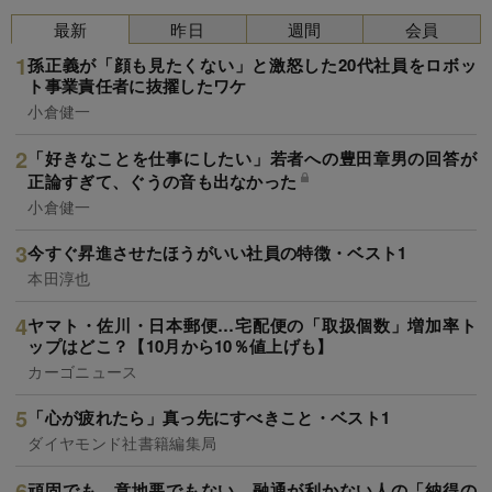
最新
昨日
週間
会員
孫正義が「顔も見たくない」と激怒した20代社員をロボッ
ト事業責任者に抜擢したワケ
小倉健一
「好きなことを仕事にしたい」若者への豊田章男の回答が
正論すぎて、ぐうの音も出なかった
小倉健一
今すぐ昇進させたほうがいい社員の特徴・ベスト1
本田淳也
ヤマト・佐川・日本郵便…宅配便の「取扱個数」増加率ト
ップはどこ？【10月から10％値上げも】
カーゴニュース
「心が疲れたら」真っ先にすべきこと・ベスト1
ダイヤモンド社書籍編集局
頑固でも、意地悪でもない…融通が利かない人の「納得の