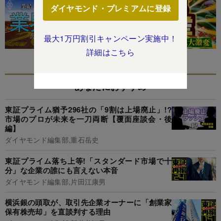
ダイヤモンド・プレミアムに登録
最大1万円割引キャンペーン実施中！
詳細はこちら
あなたにおすすめ
東証プライム猶予296社の「9割は上場廃止」!?
市場のプロが未来を一刀両断【覆面座談会・後
編】
ダイヤモンド編集部,重石岳史
東証プライム落ち上等!「スタンダード市場で十
分」な企業の誰にも言えない本音
ダイヤモンド編集部,片田江康男
横浜銀の頭取が、取引先企業オーナーに「創業家
保有株売却」を直談判する理由