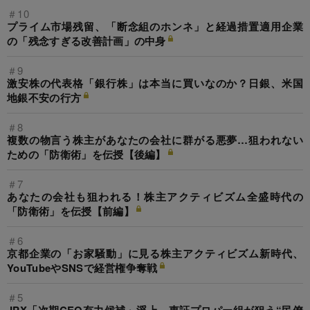
＃10
プライム市場残留、「断念組のホンネ」と経過措置適用企業
の「残念すぎる改善計画」の中身
＃9
激安株の代表格「銀行株」は本当に買いなのか？日銀、米国
地銀不安の行方
＃8
複数の物言う株主があなたの会社に群がる悪夢…狙われない
ための「防衛術」を伝授【後編】
＃7
あなたの会社も狙われる！株主アクティビズム全盛時代の
「防衛術」を伝授【前編】
＃6
京都企業の「お家騒動」に見る株主アクティビズム新時代、
YouTubeやSNSで経営権争奪戦
＃5