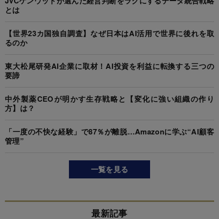
JVCケンウッドが選んだ経営判断をラクにするデータ統合戦略
とは
【世界23カ国独自調査】なぜ日本はAI活用で世界に後れを取
るのか
東大松尾研発AI企業に取材！AI投資を利益に転換する三つの
要諦
中外製薬CEOが明かす生存戦略と【変化に強い組織の作り
方】は？
「一度の不快な経験」で87％が離脱…Amazonに学ぶ“AI顧客
管理”
一覧を見る
最新記事