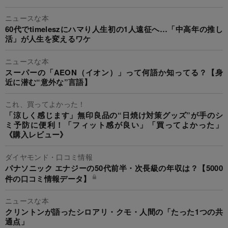
ニュースな本
60代でtimeleszにハマり人生初の1人遠征へ…「中高年の推し
活」が人生を変えるワケ
ニュースな本
スーパーの「AEON（イオン）」って何語か知ってる？【身
近に潜む“意外な”言語】
これ、買ってよかった！
「涼しく感じます」無印良品の“日焼け対策グッズ”が手のシ
ミ予防に便利！「フィット感が良い」「買ってよかった」
《購入レビュー》
ダイヤモンド・口コミ情報
パナソニック エナジーの50代前半・次長級の年収は？【5000
件の口コミ情報データ】
ニュースな本
クリントンが語ったシロアリ・クモ・人間の「たった1つの共
通点」