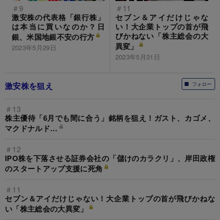
＃9
＃11
激安株の代表格「銀行株」
セブン＆アイだけじゃな
は本当に買いなのか？日
い！大企業トップの首が飛
びかねない「株主総会の大
銀、米国地銀不安の行方
異変」
2023年5月29日
2023年5月31日
激安株を狙え
フォロー
＃13
株主優待「6月でも間に合う」銘柄を狙え！ガスト、カゴメ、
マクドナルド…
＃12
IPO株を下落させる証券会社の「儲けのカラクリ」、岸田政権
のスタートアップ支援に死角
＃11
セブン＆アイだけじゃない！大企業トップの首が飛びかねな
い「株主総会の大異変」