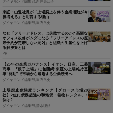
ダイヤモンド編集部,新井美江子
東証・山道社長が「上場廃止を伴う企業活動が今
後増える」と明言する理由
ダイヤモンド編集部,重石岳史
なぜ「フリーアドレス」は失敗するのか? 高額な
オフィス改修がムダになる「フリーアドレスの座
席予約が定着しない元凶」と組織の生産性を上げ
る解決策とは
PR
【25年の企業ガバナンス】イオン、日産、三菱
商事...「親子上場」に包囲網!東証の上場維持基
準“発動”で市場から退場する企業続出へ
ダイヤモンド編集部,重石岳史
上場廃止危険度ランキング【グロース市場20
社】2位に債務超過の和雑貨・着物レンタル、1
位は?
ダイヤモンド編集部,清水理裕