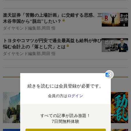
楽天証券「苦難の上場計画」に交錯する思惑、三
木谷帝国から“脱出”したい？
ダイヤモンド編集部,岡田 悟
トヨタやコマツが円安で過去最高益も給料が伸び
悩む会計上の「落とし穴」とは
ダイヤモンド編集部,岡田 悟
特集
続きを読むには会員登録が必要です。
会員の方は
ログイン
すべての記事が読み放題！
7日間無料体験