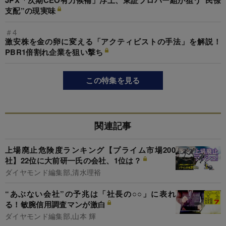
JPX「次期CEO有力候補」浮上、東証プロパー組が狙う“民僚
支配”の現実味
＃4
激安株を金の卵に変える「アクティビストの手法」を解説！
PBR1倍割れ企業を狙い撃ち
この特集を見る
関連記事
上場廃止危険度ランキング【プライム市場200
社】22位に大前研一氏の会社、1位は？
ダイヤモンド編集部,清水理裕
“あぶない会社”の予兆は「社長の○○」に表れ
る！敏腕信用調査マンが激白
ダイヤモンド編集部,山本 輝