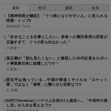
最新
昨日
週間
会員
【精神科医が解説】「うつ病になりやすい人」に見られる
特徴・トップ5
精神科医 Tomy
「好きなことを仕事にしたい」若者への豊田章男の回答が
正論すぎて、ぐうの音も出なかった
小倉健一
孫正義が「顔も見たくない」と激怒した20代社員をロボッ
ト事業責任者に抜擢したワケ
小倉健一
習近平は焦っている…中国が弾道ミサイルを「ロケット
軍」ではなく「海軍」に撃たせた切実なワケ
王 彦麟
60代でtimeleszにハマり人生初の1人遠征へ…「中高年の推
し活」が人生を変えるワケ
劇団雌猫,松下真由美