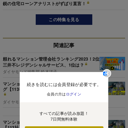
鋭の住宅ローンアナリストがずばり直言！
この特集を見る
関連記事
頼れるマンション管理会社ランキング2023！2位
三井不レジデンシャルサービス、1位は？
ダイヤモンド編集部,鈴木洋子
マンション管理会社「総合力」独自採点ランキン
続きを読むには会員登録が必要です。
グ【113社】2位三菱地所コミュニティ、1位は？
会員の方は
ログイン
ダイヤモンド編集部
すべての記事が読み放題！
7日間無料体験
マンション管理会社「社員の対応力」ランキング
【113社】2位阪急阪神ハウジングサポート、1位