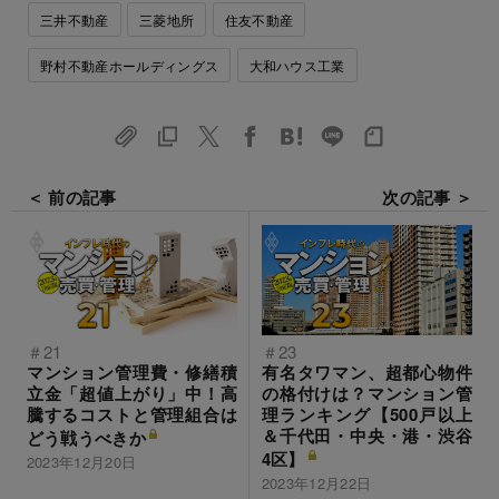
三井不動産
三菱地所
住友不動産
野村不動産ホールディングス
大和ハウス工業
＜ 前の記事
次の記事 ＞
＃21
＃23
マンション管理費・修繕積
有名タワマン、超都心物件
立金「超値上がり」中！高
の格付けは？マンション管
騰するコストと管理組合は
理ランキング【500戸以上
＆千代田・中央・港・渋谷
どう戦うべきか
4区】
2023年12月20日
2023年12月22日