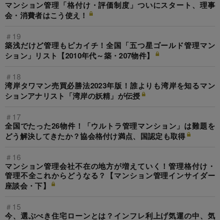
マンション管理「格付け・評価制度」ついにスタート、理事
会・消費者はこう使え！
＃19
築浅だけど管理もピカイチ！全国「五つ星ゴールド管理マン
ション」リスト【2010年代～築・207物件】
＃18
湾岸タワマン売買必勝法2023年版！誰よりも湾岸を知るマン
ションアナリスト「湾岸の妖精」が伝授
＃17
全国でたった26物件！「ウルトラ管理マンション」は難題を
どう解決してきたか？協会格付け満点、国認定も取得
＃16
マンション管理会社不在の地方が増えていく！管理格付け・
管理不全これからどうなる？【マンション管理インサイダー
座談会・下】
＃15
今、選ぶべき住宅ローンとは？インフレ利上げ気運の中、気