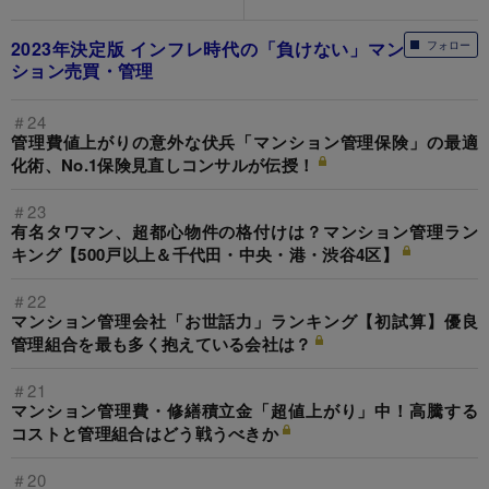
2023年決定版 インフレ時代の「負けない」マン
フォロー
ション売買・管理
＃24
管理費値上がりの意外な伏兵「マンション管理保険」の最適
化術、No.1保険見直しコンサルが伝授！
＃23
有名タワマン、超都心物件の格付けは？マンション管理ラン
キング【500戸以上＆千代田・中央・港・渋谷4区】
＃22
マンション管理会社「お世話力」ランキング【初試算】優良
管理組合を最も多く抱えている会社は？
＃21
マンション管理費・修繕積立金「超値上がり」中！高騰する
コストと管理組合はどう戦うべきか
＃20