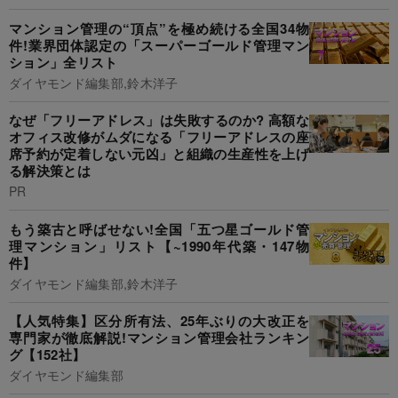
マンション管理の“頂点”を極め続ける全国34物
件!業界団体認定の「スーパーゴールド管理マン
ション」全リスト
ダイヤモンド編集部,鈴木洋子
なぜ「フリーアドレス」は失敗するのか? 高額な
オフィス改修がムダになる「フリーアドレスの座
席予約が定着しない元凶」と組織の生産性を上げ
る解決策とは
PR
もう築古と呼ばせない!全国「五つ星ゴールド管
理マンション」リスト【~1990年代築・147物
件】
ダイヤモンド編集部,鈴木洋子
【人気特集】区分所有法、25年ぶりの大改正を
専門家が徹底解説!マンション管理会社ランキン
グ【152社】
ダイヤモンド編集部