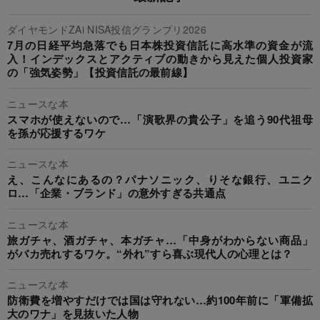
ダイヤモンドZAi NISA投信グランプリ2026
7月の日経平均急落でも日本株投資信託に高水準の資金が流
入！インデックスとアクティブの動きから見えた個人投資家
の「強気姿勢」【投資信託の最前線】
ニュースな本
スマホが使えないので…「演歌界の貴公子」を追う90代祖母
を孫が応援するワケ
ニュースな本
え、こんなにあるの？パナソニック、りそな銀行、ユニク
ロ…「企業・ブランド」の意外すぎる共通点
ニュースな本
旅ガチャ、酒ガチャ、本ガチャ…「中身がわからない商品」
がバカ売れするワケ。“外れ”すら喜ぶ現代人の心理とは？
ニュースな本
防衛費を増やすだけでは国は守れない…約100年前に「軍備拡
大のワナ」を見抜いた人物