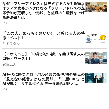
なぜ「フリーアドレス」は失敗するのか? 高額な
オフィス改修がムダになる「フリーアドレスの座
席予約が定着しない元凶」と組織の生産性を上げ
る解決策とは
PR
「この人、めっちゃ頭いい!」と感じる人の特
徴・ベスト1
ヤギワタル
【アホ丸出し】「中身がない話」を繰り返す人の
口癖・ワースト3
安藤広大
AI時代に勝つグローバル経営の条件:海外拠点の
「見えない経営」からの脱却。「二層ERP」と
AIが導く、リアルタイム·データ統合戦略とは
PR