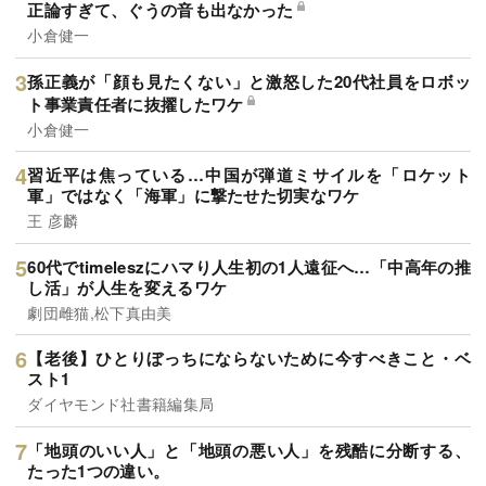
正論すぎて、ぐうの音も出なかった
小倉健一
孫正義が「顔も見たくない」と激怒した20代社員をロボッ
ト事業責任者に抜擢したワケ
小倉健一
習近平は焦っている…中国が弾道ミサイルを「ロケット
軍」ではなく「海軍」に撃たせた切実なワケ
王 彦麟
60代でtimeleszにハマり人生初の1人遠征へ…「中高年の推
し活」が人生を変えるワケ
劇団雌猫,松下真由美
【老後】ひとりぼっちにならないために今すべきこと・ベ
スト1
ダイヤモンド社書籍編集局
「地頭のいい人」と「地頭の悪い人」を残酷に分断する、
たった1つの違い。