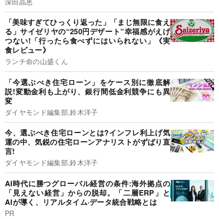
深田晶恵
「美味すぎてひっくり返った」「まじ無限に食え
る」サイゼリヤの“250円デザート”幸福感がえげ
つない!「行ったら食べずにはいられない」《実
食レビュー》
ランチ命の山盛くん
「今選ぶべき住宅ローン」をケース別に徹底解
説!変動金利も上がり、銀行間低金利競争にも異
変
ダイヤモンド編集部,鈴木洋子
今、選ぶべき住宅ローンとは?インフレ利上げ気
運の中、気鋭の住宅ローンアナリストがずばり直
言!
ダイヤモンド編集部,鈴木洋子
AI時代に勝つグローバル経営の条件:海外拠点の
「見えない経営」からの脱却。「二層ERP」と
AIが導く、リアルタイム·データ統合戦略とは
PR