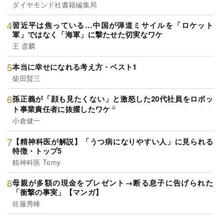
ダイヤモンド社書籍編集局
習近平は焦っている…中国が弾道ミサイルを「ロケット
軍」ではなく「海軍」に撃たせた切実なワケ
王 彦麟
本当に幸せになれる考え方・ベスト1
柴田賢三
孫正義が「顔も見たくない」と激怒した20代社員をロボッ
ト事業責任者に抜擢したワケ
小倉健一
【精神科医が解説】「うつ病になりやすい人」に見られる
特徴・トップ5
精神科医 Tomy
母親が多額の現金をプレゼント→断る息子に告げられた
「衝撃の事実」【マンガ】
佐藤秀峰