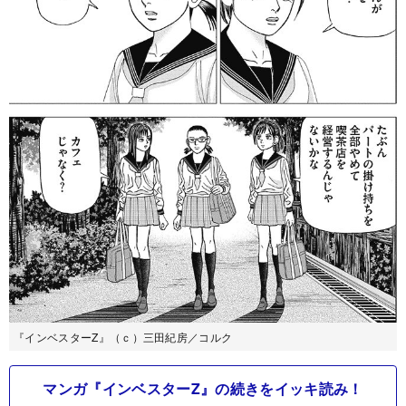
『インベスターZ』（ｃ）三田紀房／コルク
マンガ『インベスターZ』の続きをイッキ読み！