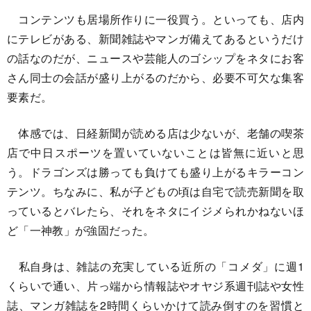
コンテンツも居場所作りに一役買う。といっても、店内
にテレビがある、新聞雑誌やマンガ備えてあるというだけ
の話なのだが、ニュースや芸能人のゴシップをネタにお客
さん同士の会話が盛り上がるのだから、必要不可欠な集客
要素だ。
体感では、日経新聞が読める店は少ないが、老舗の喫茶
店で中日スポーツを置いていないことは皆無に近いと思
う。ドラゴンズは勝っても負けても盛り上がるキラーコン
テンツ。ちなみに、私が子どもの頃は自宅で読売新聞を取
っているとバレたら、それをネタにイジメられかねないほ
ど「一神教」が強固だった。
私自身は、雑誌の充実している近所の「コメダ」に週1
くらいで通い、片っ端から情報誌やオヤジ系週刊誌や女性
誌、マンガ雑誌を2時間くらいかけて読み倒すのを習慣と