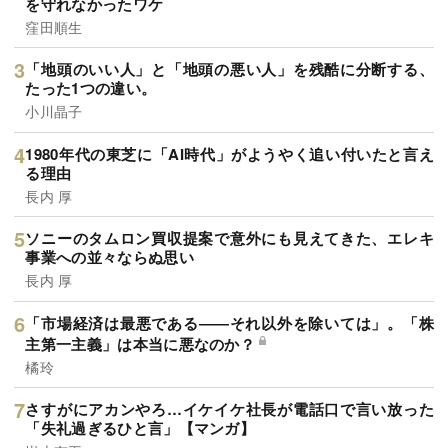
を守れなかったワケ
窪田順生
「地頭のいい人」と「地頭の悪い人」を残酷に分断する、
たった1つの違い。
小川晶子
1980年代の東芝に「AI時代」がようやく追い付いたと言え
る理由
長内 厚
ソニーのタムロン買収提案で意外にも見えてきた、エレキ
事業への並々ならぬ思い
長内 厚
「市場経済は最悪である――それ以外を除いては」。「株
主第一主義」は本当に悪なのか？
橘玲
さすがにアカンやろ…イケイケ社長が電話口で言い放った
「失礼過ぎるひと言」【マンガ】