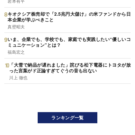
岩本有平
キオクシア株売却で「2.5兆円大儲け」の米ファンドから日
本企業が学ぶべきこと
真壁昭夫
いま、企業でも、学校でも、家庭でも実践したい“優しいコ
ミュニケーション”とは？
福島宏之
「大雪で納品が遅れました」詫びる松下電器にトヨタが放
った言葉がド正論すぎてぐうの音も出ない
川上 徹也
ランキング一覧