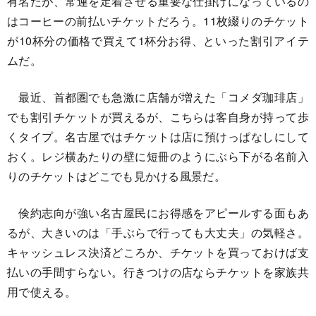
有名だが、常連を定着させる重要な仕掛けになっているの
はコーヒーの前払いチケットだろう。11枚綴りのチケット
が10杯分の価格で買えて1杯分お得、といった割引アイテ
ムだ。
最近、首都圏でも急激に店舗が増えた「コメダ珈琲店」
でも割引チケットが買えるが、こちらは客自身が持って歩
くタイプ。名古屋ではチケットは店に預けっぱなしにして
おく。レジ横あたりの壁に短冊のようにぶら下がる名前入
りのチケットはどこでも見かける風景だ。
倹約志向が強い名古屋民にお得感をアピールする面もあ
るが、大きいのは「手ぶらで行っても大丈夫」の気軽さ。
キャッシュレス決済どころか、チケットを買っておけば支
払いの手間すらない。行きつけの店ならチケットを家族共
用で使える。