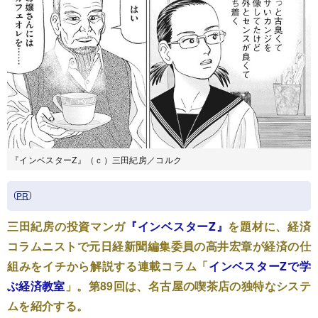
『インベスターZ』（ｃ）三田紀房／コルク
三田紀房の投資マンガ
『インベスターZ』
を題材に、経済
コラムニストで元日経新聞編集委員の高井宏章が経済の仕
組みをイチから解説する連載コラム「
インベスターZで学
ぶ経済教室
」。第89回は、名古屋の喫茶店の独特なシステ
ムを紹介する。