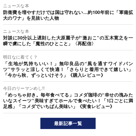
ニュースな本
防衛費を増やすだけでは国は守れない…約100年前に「軍備拡
大のワナ」を見抜いた人物
ニュースな本
対談に30分以上遅刻した大原麗子が“激おこ”の五木寛之を一
瞬で虜にした「魔性のひとこと」〈再配信〉
明日なに着てく？
「生地が気持ちいい！」無印良品の“風を通すワイドパン
ツ”サラッと涼しくて快適！「さらりと着用できて嬉しい」
「今から秋、ずっといけそう」《購入レビュー》
今日のリーマンめし!!
「めっちゃ好き。毎年食べてる」コメダ珈琲の“幸せの塊みた
いなスイーツ”美味すぎてホールで食べたい！「1口ごとに満
足感」「コメダでいちばん美味い」《実食レビュー》
最新記事一覧