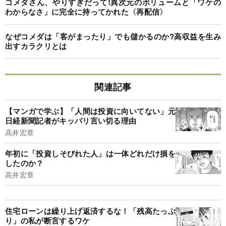
コメダさん、やりすぎだって!異次元のボリュームと「ワケの
わからなさ」に完全に持ってかれた〈再配信〉
なぜコメダは「客がまったり」でも儲かるのか?高収益を生み
出すカラクリとは
関連記事
【マンガで学ぶ】「人間は投資に向いてない」元
日経新聞記者がキッパリ言い切る理由
高井宏章
年初に「投資しそびれた人」は一体どれだけ損を
したのか？
高井宏章
住宅ローンは繰り上げ返済するな！「残高たっぷ
り」の私が断言するワケ