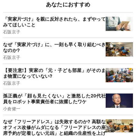
あなたにおすすめ
「実家片づけ」を親に反対されたら、まずやって
みてほしいこと
石阪京子
なぜ「実家片づけ」に、一刻も早く取り組むべき
なのか?
石阪京子
【要注意!】実家の「元・子ども部屋」がそのま
ま物置になっていない?
石阪京子
孫正義が「顔も見たくない」と激怒した20代社
員をロボット事業責任者に抜擢したワケ
小倉健一
なぜ「フリーアドレス」は失敗するのか? 高額な
オフィス改修がムダになる「フリーアドレスの座
席予約が定着しない元凶」と組織の生産性を上げ