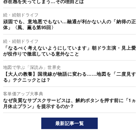
存在感を失ってしまう…その理由とは
続・続朝ドライフ
頑固でも、意地悪でもない…融通が利かない人の「納得の正
体」〈風、薫る第95回〉
続・続朝ドライフ
「なるべく考えないようにしています」朝ドラ主演・見上愛
が役作りで徹底している意外なこと
地図で学ぶ「深読み」世界史
【大人の教養】国境線が物語に変わる……地図を「二度見す
る」テクニックとは？
客単価アップ大事典
なぜ良質なサブスクサービスは、解約ボタンを押す前に「1ヵ
月休止プラン」を提示するのか？
最新記事一覧