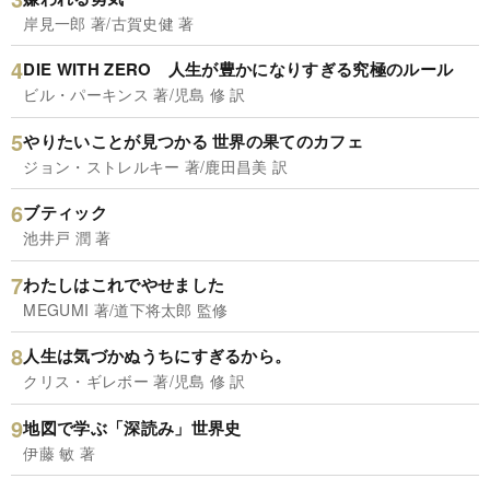
岸見一郎 著/古賀史健 著
DIE WITH ZERO 人生が豊かになりすぎる究極のルール
ビル・パーキンス 著/児島 修 訳
やりたいことが見つかる 世界の果てのカフェ
ジョン・ストレルキー 著/鹿田昌美 訳
ブティック
池井戸 潤 著
わたしはこれでやせました
MEGUMI 著/道下将太郎 監修
人生は気づかぬうちにすぎるから。
クリス・ギレボー 著/児島 修 訳
地図で学ぶ「深読み」世界史
伊藤 敏 著