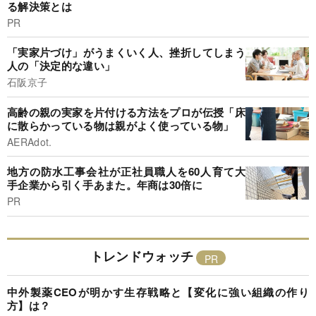
る解決策とは
PR
「実家片づけ」がうまくいく人、挫折してしまう
人の「決定的な違い」
石阪京子
高齢の親の実家を片付ける方法をプロが伝授「床
に散らかっている物は親がよく使っている物」
AERAdot.
地方の防水工事会社が正社員職人を60人育て大
手企業から引く手あまた。年商は30倍に
PR
トレンドウォッチ
中外製薬CEOが明かす生存戦略と【変化に強い組織の作り
方】は？