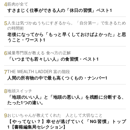
筋肉が全て
すさまじく仕事ができる人の「休日の習慣」ベスト1
人生は気づかぬうちにすぎるから。「自分第一」で生きるため
の時間術
老後になってから「もっと早くしておけばよかった」と思
うこと・ワースト1
減量専門医が教える 食べ方の正解
「いつまでも若々しい人」の食習慣・ベスト1
THE WEALTH LADDER 富の階段
人間の所有物の中で最も高くつくもの・ナンバー1
地頭スイッチ
「地頭のいい人」と「地頭の悪い人」を残酷に分断する、
たった1つの違い。
おじいちゃんが教えてくれた 人として大切なこと
【やってない？】幸せが逃げていく「NG習慣」トップ
1【書籍編集局セレクション】