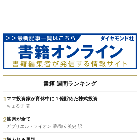
書籍 週間ランキング
ママ投資家が育休中に１億貯めた株式投資
ちょる子 著
筋肉が全て
ガブリエル・ライオン 著/御立英史 訳
嫌われる勇気