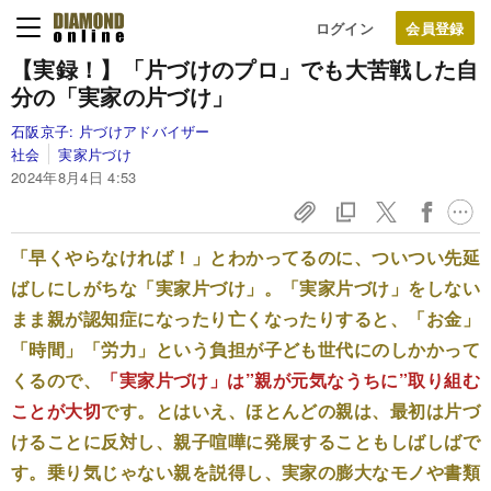
ログイン
【実録！】「片づけのプロ」でも大苦戦した自
分の「実家の片づけ」
石阪京子:
片づけアドバイザー
社会
実家片づけ
2024年8月4日 4:53
「早くやらなければ！」とわかってるのに、ついつい先延
ばしにしがちな「実家片づけ」。「実家片づけ」をしない
まま親が認知症になったり亡くなったりすると、「お金」
「時間」「労力」という負担が子ども世代にのしかかって
くるので、
「実家片づけ」は”親が元気なうちに”取り組む
ことが大切
です。とはいえ、ほとんどの親は、最初は片づ
けることに反対し、親子喧嘩に発展することもしばしばで
す。
乗り気じゃない親を説得し、実家の膨大なモノや書類