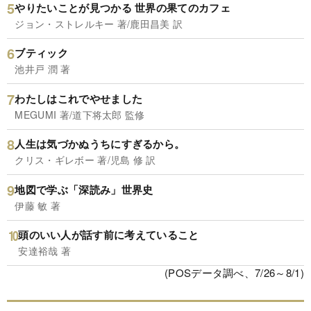
やりたいことが見つかる 世界の果てのカフェ
ジョン・ストレルキー 著/鹿田昌美 訳
ブティック
池井戸 潤 著
わたしはこれでやせました
MEGUMI 著/道下将太郎 監修
人生は気づかぬうちにすぎるから。
クリス・ギレボー 著/児島 修 訳
地図で学ぶ「深読み」世界史
伊藤 敏 著
頭のいい人が話す前に考えていること
安達裕哉 著
(POSデータ調べ、7/26～8/1)