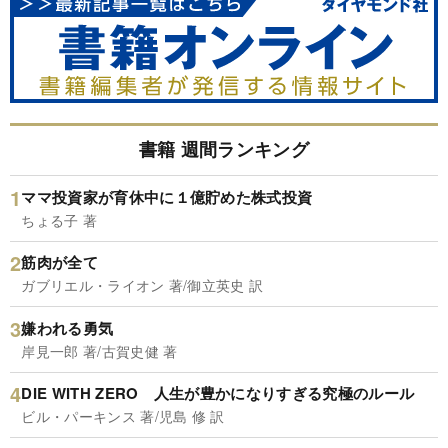
書籍 週間ランキング
ママ投資家が育休中に１億貯めた株式投資
ちょる子 著
筋肉が全て
ガブリエル・ライオン 著/御立英史 訳
嫌われる勇気
岸見一郎 著/古賀史健 著
DIE WITH ZERO 人生が豊かになりすぎる究極のルール
ビル・パーキンス 著/児島 修 訳