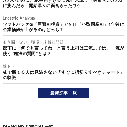
かわいいのに、絶望的すぎる…原作未読で『映画ちいかわ』
に挑んだら、開始早々に面食らったワケ
Lifestyle Analysis
ソフトバンクG「巨額AI投資」とNTT「小型国産AI」1年後に
企業価値が上がるのはどっち？
もう悩まない！職場・未解決問題
部下に「何でも言ってね」と言う上司は二流…では、一流が
使う“魔法の質問”とは？
株トレ
株で勝てる人は見逃さない「すぐに損切りすべきチャート」
の特徴
最新記事一覧
DIAMOND SPECIAL一覧