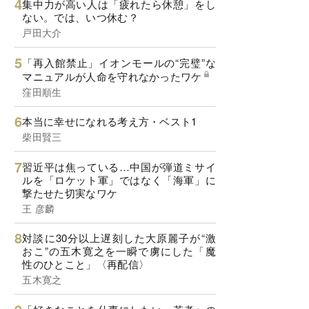
集中力が高い人は「疲れたら休憩」をし
ない。では、いつ休む？
戸田大介
「再入館禁止」イオンモールの“完璧”な
マニュアルが人命を守れなかったワケ
窪田順生
本当に幸せになれる考え方・ベスト1
柴田賢三
習近平は焦っている…中国が弾道ミサイ
ルを「ロケット軍」ではなく「海軍」に
撃たせた切実なワケ
王 彦麟
対談に30分以上遅刻した大原麗子が“激
おこ”の五木寛之を一瞬で虜にした「魔
性のひとこと」〈再配信〉
五木寛之