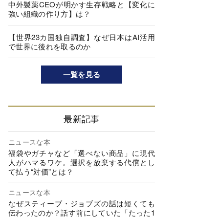
中外製薬CEOが明かす生存戦略と【変化に
強い組織の作り方】は？
【世界23カ国独自調査】なぜ日本はAI活用
で世界に後れを取るのか
一覧を見る
最新記事
ニュースな本
福袋やガチャなど「選べない商品」に現代
人がハマるワケ。選択を放棄する代償とし
て払う“対価”とは？
ニュースな本
なぜスティーブ・ジョブズの話は短くても
伝わったのか？話す前にしていた「たった1