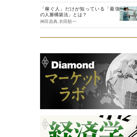
「稼ぐ人」だけが知っている「最強
の人脈構築法」とは？
神田昌典,衣田順一