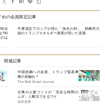
すめの会員限定記事
36法
中東混乱でロシアが得た「漁夫の利」、戦略性欠
?AI
如のトランプエネルギー政策が招いた逆風
るのは
関連記事
中国鉄鋼への反発、トランプ貿易摩
擦の前触れ
The Wall Street Journal
仕事の人脈づくりが「完全な時間の
ムダ」と断言できるワケ
高井宏章