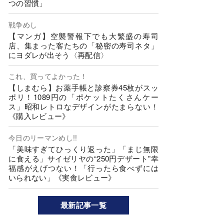
つの習慣」
戦争めし
【マンガ】空襲警報下でも大繁盛の寿司
店、集まった客たちの「秘密の寿司ネタ」
にヨダレが出そう〈再配信〉
これ、買ってよかった！
【しまむら】お薬手帳と診察券45枚がスッ
ポリ！1089円の「ポケットたくさんケー
ス」昭和レトロなデザインがたまらない！
《購入レビュー》
今日のリーマンめし!!
「美味すぎてひっくり返った」「まじ無限
に食える」サイゼリヤの“250円デザート”幸
福感がえげつない！「行ったら食べずには
いられない」《実食レビュー》
最新記事一覧