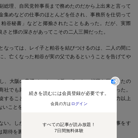
副総理、自民党幹事長まで務めたのだから上出来と言って
金集めなどの仕事のほとんどを任され、事務所を仕切って
、粕谷秘書」などと揶揄されたこともあった。だが、実際
良さと懐の深さがあってこその二人三脚だった。
となっては、レイ子と粕谷を結びつけるのは、二人の間に
に、亡くなった粕谷が実の父であるということを告げてや
し、大阪の農機メーカーで働いていた。就職を世話したの
商社でも新聞社でも入れてやれたが、そうはしなかった。
続きを読むには会員登録が必要です。
旋することが多かったが、その後の経過を見て、実力以上
会員の方は
ログイン
ないことを知っていたからだ。
ない。しかし、農機メーカーの社員として実直に仕事をす
すべての記事が読み放題！
7日間無料体験
は期待を裏切らなかった。