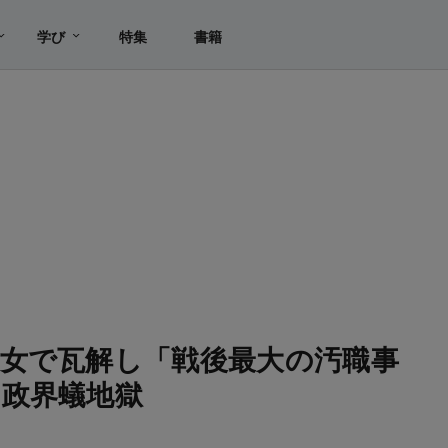
学び
特集
書籍
女で瓦解し「戦後最大の汚職事
政界蟻地獄