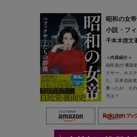
昭和の女帝
小説・フィ
千本木啓文
＜内容紹介＞
自民党の“裏面
クサー。ホステ
た。日本自由
乗ったが、そ
方は？