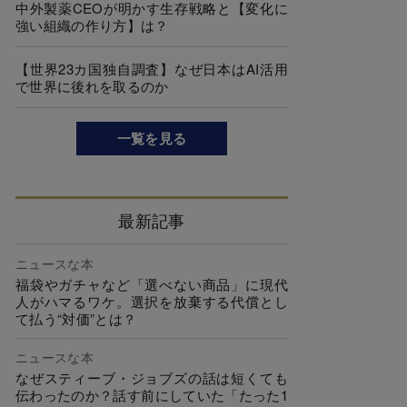
中外製薬CEOが明かす生存戦略と【変化に
強い組織の作り方】は？
【世界23カ国独自調査】なぜ日本はAI活用
で世界に後れを取るのか
一覧を見る
最新記事
ニュースな本
福袋やガチャなど「選べない商品」に現代
人がハマるワケ。選択を放棄する代償とし
て払う“対価”とは？
ニュースな本
なぜスティーブ・ジョブズの話は短くても
伝わったのか？話す前にしていた「たった1