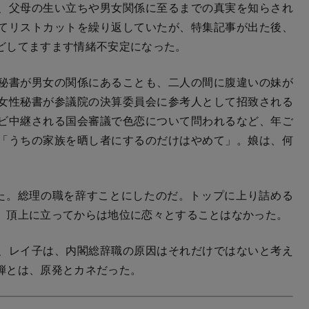
、父母の生い立ちや男女関係に至るまでの真実を知らされ
てリストカットを繰り返していたが、特集記事が出た後、
どしてますます情緒不安定になった。
秘書が男女の関係にあることも、二人の間に腹違いの妹が
女性秘書が参議院の決算委員会に参考人として招致される
ビ中継される国会審議で色恋について問われるなど、年ご
「うちの家族を晒し者にするのだけはやめて」。娘は、何
た。総理の職を辞すことにしたのだ。トップに上り詰める
、頂上に立ってからは地位に恋々とすることはなかった。
、レイ子は、内閣総辞職の原因はそれだけではないと考え
弾とは、原発とカネだった。