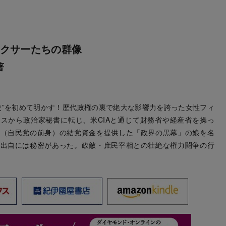
クサーたちの群像
著
史”を初めて明かす！歴代政権の裏で絶大な影響力を誇った女性フィ
スから政治家秘書に転じ、米CIAと通じて財務省や経産省を操っ
党（自民党の前身）の結党資金を提供した「政界の黒幕」の娘を名
の出自には秘密があった。政敵・庶民宰相との壮絶な権力闘争の行