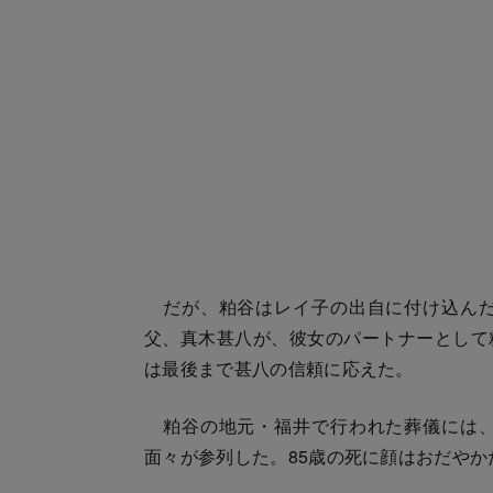
だが、粕谷はレイ子の出自に付け込んだ
父、真木甚八が、彼女のパートナーとして
は最後まで甚八の信頼に応えた。
粕谷の地元・福井で行われた葬儀には、
面々が参列した。85歳の死に顔はおだやか