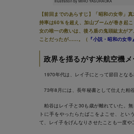
Illustration by MIHO YASURAOKA
【前回までのあらすじ】「昭和の女帝」真
持率は60％を超え、加山ブームが巻き起
女の唯一の救いは、後ろ盾の鬼頭紘太がア
ことだったが……。（
『小説・昭和の女帝
政界を揺るがす米航空機メ
1970年代は、レイ子にとって節目とな
73年8月には、長年秘書として仕えた粕
粕谷はレイ子と30も歳が離れていた。無
トに手をやったらたばこをよこせ、とい
て、レイ子をげんなりさせたことも一度や