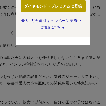
ダイヤモンド・プレミアムに登録
を彼女のパートナーに選んだ甚八に心から感謝した。粕谷
ように利用されて、使い捨てにされていたかもしれなかっ
最大1万円割引キャンペーン実施中！
詳細はこちら
◇
て倒れた。
の福田赳夫に大蔵大臣を任せるしかないところまで追い詰
など、インフレ抑制策を打ったが遅きに失した。
ルを報じた雑誌の記事だった。気鋭のジャーナリストたち
と、秘書兼愛人の小林亜紀との関係を暴いた特集記事が一
なっていた。彼女は以前から、自分が正妻の子ではないこ