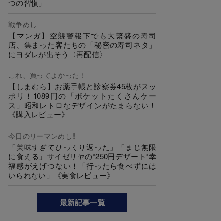
つの習慣」
戦争めし
【マンガ】空襲警報下でも大繁盛の寿司
店、集まった客たちの「秘密の寿司ネタ」
にヨダレが出そう〈再配信〉
これ、買ってよかった！
【しまむら】お薬手帳と診察券45枚がスッ
ポリ！1089円の「ポケットたくさんケー
ス」昭和レトロなデザインがたまらない！
《購入レビュー》
今日のリーマンめし!!
「美味すぎてひっくり返った」「まじ無限
に食える」サイゼリヤの“250円デザート”幸
福感がえげつない！「行ったら食べずには
いられない」《実食レビュー》
最新記事一覧