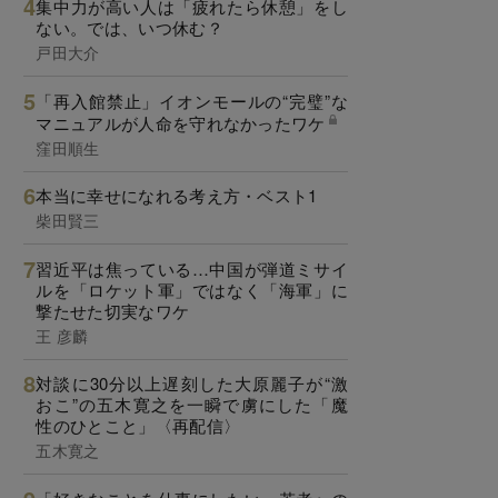
集中力が高い人は「疲れたら休憩」をし
ない。では、いつ休む？
戸田大介
「再入館禁止」イオンモールの“完璧”な
マニュアルが人命を守れなかったワケ
窪田順生
本当に幸せになれる考え方・ベスト1
柴田賢三
習近平は焦っている…中国が弾道ミサイ
ルを「ロケット軍」ではなく「海軍」に
撃たせた切実なワケ
王 彦麟
対談に30分以上遅刻した大原麗子が“激
おこ”の五木寛之を一瞬で虜にした「魔
性のひとこと」〈再配信〉
五木寛之