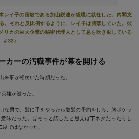
木レイ子の宿敵である加山鋭達が総理に就任した。内閣支
こる。それと反比例するように、レイ子は凋落していた。彼
メリカの巨大企業の秘密代理人として息を吹き返している
』
＃33）
ーカーの汚職事件が幕を開ける
る出来事が相次いだ時期だった。
谷英雄が逝った。
口な男で、髪に手をやったら散髪の予約をしろ、胸ポケッ
う意味だった。ぼそっと話したと思えば下ネタだったりし
二度ではなかった。