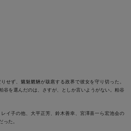
りせず、魑魅魍魎が跋扈する政界で彼女を守り切った。
粕谷を選んだのは、さすが、としか言いようがない。粕谷
レイ子の他、大平正芳、鈴木善幸、宮澤喜一ら宏池会の
だった。