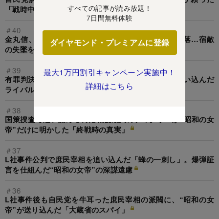
すべての記事が読み放題！
「戦時中の闇資金」
7日間無料体験
＃40
金丸信、竹下登、小沢一郎の裏切りで庶民宰相が凋落…宿敵
ダイヤモンド・プレミアムに登録
の失墜を機に「昭和の女帝」に課された使命
＃39
最大1万円割引キャンペーン実施中！
有罪判決を受けた庶民宰相の愛人秘書が、“主”を追い込んだ
詳細はこちら
ライバル「昭和の女帝」と直接対決！
＃38
国策捜査で追い詰められた戦後最大のフィクサーが“昭和の女
帝”だけに明かした「終戦時の真実」
＃37
L社事件公判で庶民宰相を追い込んだ「蜂の一刺し」。爆弾証
言を仕組んだ“昭和の女帝”の深謀遠慮
＃36
L社事件後も自民党を牛耳った庶民宰相の派閥に、“昭和の女
帝”が送り込んだ「大蔵省のスパイ」