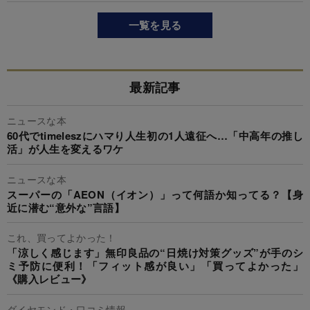
一覧を見る
最新記事
ニュースな本
60代でtimeleszにハマり人生初の1人遠征へ…「中高年の推し
活」が人生を変えるワケ
ニュースな本
スーパーの「AEON（イオン）」って何語か知ってる？【身
近に潜む“意外な”言語】
これ、買ってよかった！
「涼しく感じます」無印良品の“日焼け対策グッズ”が手のシ
ミ予防に便利！「フィット感が良い」「買ってよかった」
《購入レビュー》
ダイヤモンド・口コミ情報