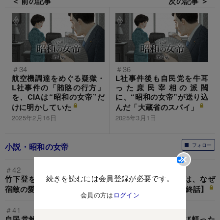
＜ 前の記事
次の記事 ＞
＃34
＃36
航空機調達をめぐる疑獄・
L社事件後も自民党を牛耳
L社事件の「賄賂の行方」
った庶民宰相の派閥
を、CIAは“昭和の女帝”だ
に、“昭和の女帝”が送り込
けに明かしていた
んだ「大蔵省のスパイ」
2025年2月16日
2025年3月1日
小説・昭和の女帝
フォロー
＃42
続きを読むには会員登録が必要です。
竹下登を動かし宮沢内閣をつくった「昭和の女帝」は、なぜ
宿敵の愛人秘書とクリスマスイブを過ごしたのか【最終話】
会員の方は
ログイン
＃41
自民党解体・再生の原資として“昭和の女帝”が再び頼った