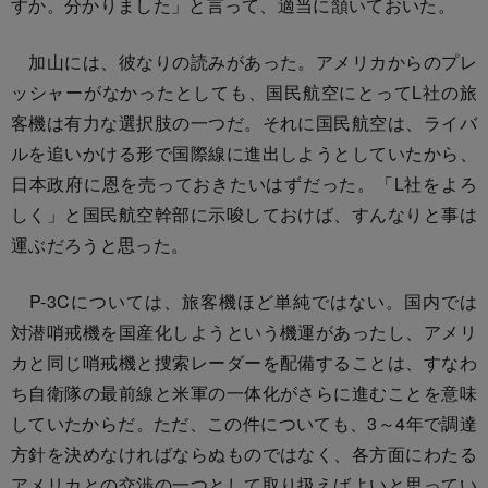
すか。分かりました」と言って、適当に頷いておいた。
加山には、彼なりの読みがあった。アメリカからのプレ
ッシャーがなかったとしても、国民航空にとってL社の旅
客機は有力な選択肢の一つだ。それに国民航空は、ライバ
ルを追いかける形で国際線に進出しようとしていたから、
日本政府に恩を売っておきたいはずだった。「L社をよろ
しく」と国民航空幹部に示唆しておけば、すんなりと事は
運ぶだろうと思った。
P-3Cについては、旅客機ほど単純ではない。国内では
対潜哨戒機を国産化しようという機運があったし、アメリ
カと同じ哨戒機と捜索レーダーを配備することは、すなわ
ち自衛隊の最前線と米軍の一体化がさらに進むことを意味
していたからだ。ただ、この件についても、3～4年で調達
方針を決めなければならぬものではなく、各方面にわたる
アメリカとの交渉の一つとして取り扱えばよいと思ってい