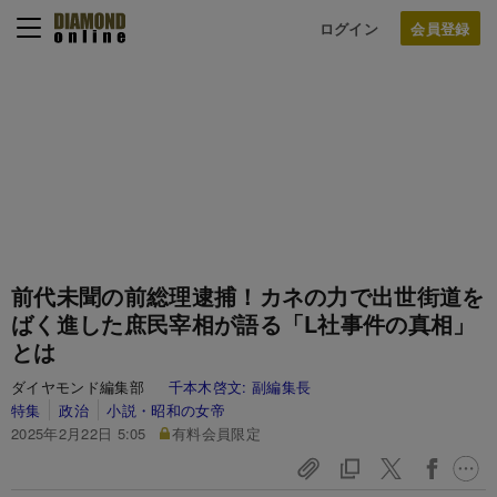
ログイン
前代未聞の前総理逮捕！カネの力で出世街道を
ばく進した庶民宰相が語る「L社事件の真相」
とは
ダイヤモンド編集部
千本木啓文:
副編集長
特集
政治
小説・昭和の女帝
2025年2月22日 5:05
有料会員限定