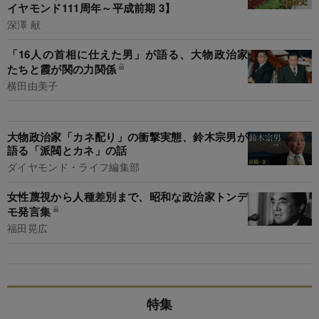
イヤモンド111周年～平成前期 3】
深澤 献
「16人の首相に仕えた男」が語る、大物政治家
たちと霞が関の力関係
横田由美子
大物政治家「カネ配り」の衝撃実態、鈴木宗男が
語る「派閥とカネ」の話
ダイヤモンド・ライフ編集部
女性蔑視から人種差別まで、昭和な政治家トンデ
モ発言集
福田晃広
特集