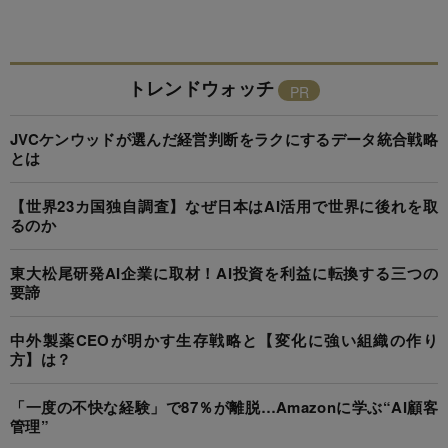
トレンドウォッチ
JVCケンウッドが選んだ経営判断をラクにするデータ統合戦略
とは
【世界23カ国独自調査】なぜ日本はAI活用で世界に後れを取
るのか
東大松尾研発AI企業に取材！AI投資を利益に転換する三つの
要諦
中外製薬CEOが明かす生存戦略と【変化に強い組織の作り
方】は？
「一度の不快な経験」で87％が離脱…Amazonに学ぶ“AI顧客
管理”