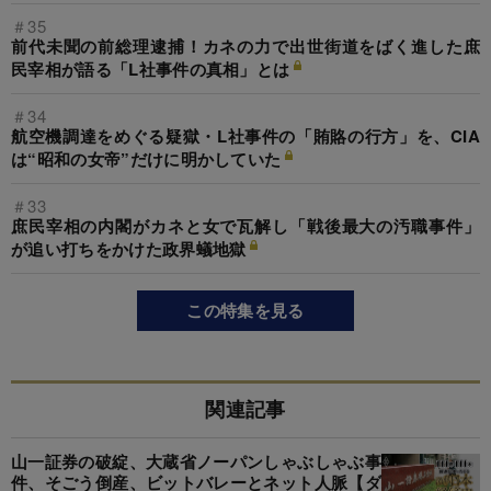
＃35
前代未聞の前総理逮捕！カネの力で出世街道をばく進した庶
民宰相が語る「L社事件の真相」とは
＃34
航空機調達をめぐる疑獄・L社事件の「賄賂の行方」を、CIA
は“昭和の女帝”だけに明かしていた
＃33
庶民宰相の内閣がカネと女で瓦解し「戦後最大の汚職事件」
が追い打ちをかけた政界蟻地獄
この特集を見る
関連記事
山一証券の破綻、大蔵省ノーパンしゃぶしゃぶ事
件、そごう倒産、ビットバレーとネット人脈【ダ