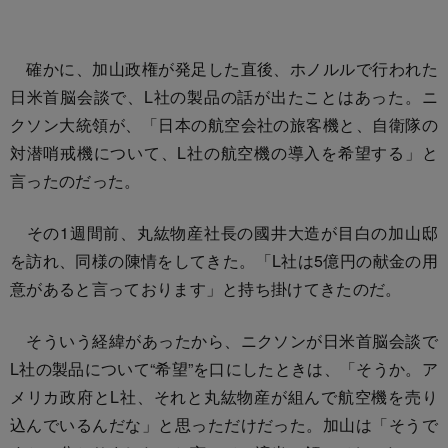
確かに、加山政権が発足した直後、ホノルルで行われた
日米首脳会談で、L社の製品の話が出たことはあった。ニ
クソン大統領が、「日本の航空会社の旅客機と、自衛隊の
対潜哨戒機について、L社の航空機の導入を希望する」と
言ったのだった。
その1週間前、丸紘物産社長の國井大造が目白の加山邸
を訪れ、同様の陳情をしてきた。「L社は5億円の献金の用
意があると言っております」と持ち掛けてきたのだ。
そういう経緯があったから、ニクソンが日米首脳会談で
L社の製品について“希望”を口にしたときは、「そうか。ア
メリカ政府とL社、それと丸紘物産が組んで航空機を売り
込んでいるんだな」と思っただけだった。加山は「そうで