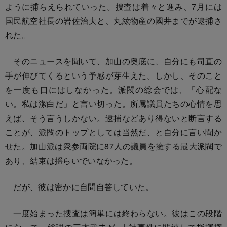
ように捕らえられていった。捜査は着々と進み、7月には
国民航空社長の岩佐治夫と、丸紘物産の國井までが逮捕さ
れた。
そのニュースを聞いて、加山の奥底に、自分にも司直の
手が伸びてくるという予感が芽生えた。しかし、そのこと
を一度も口にはしなかった。派閥の総会では、「心配な
い。私は潔白だ」と言い切った。所属議員たちの心情を思
えば、そう言うしかない。逮捕などあり得ないと断言する
ことが、派閥のトップとしては当然だ、と自分に言い聞か
せた。加山派は衆参両院に87人の議員を擁する最大派閥で
あり、結束は揺らいでいなかった。
だが、彼は密かに自問自答していた。
一度始まった捜査は簡単には終わらない。彼はこの段階