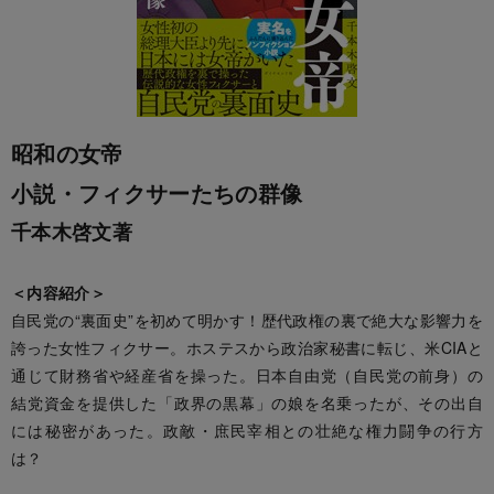
昭和の女帝
小説・フィクサーたちの群像
千本木啓文著
＜内容紹介＞
自民党の“裏面史”を初めて明かす！歴代政権の裏で絶大な影響力を
誇った女性フィクサー。ホステスから政治家秘書に転じ、米CIAと
通じて財務省や経産省を操った。日本自由党（自民党の前身）の
結党資金を提供した「政界の黒幕」の娘を名乗ったが、その出自
には秘密があった。政敵・庶民宰相との壮絶な権力闘争の行方
は？