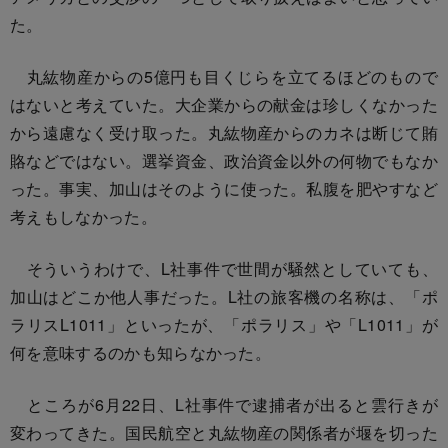
た。
丸紘物産からの5億円も目くじらを立てるほどのもので
はないと考えていた。大企業からの献金は珍しくなかった
から遠慮なく受け取った。丸紘物産からのカネは断じて賄
賂などではない。選挙資金、政治資金以外の何物でもなか
った。事実、加山はそのように使った。私腹を肥やすなど
考えもしなかった。
そういうわけで、L社事件で世間が騒然としていても、
加山はどこか他人事だった。L社の旅客機の名称は、「ポ
ラリスL1011」といったが、「ポラリス」や「L1011」が
何を意味するのかも知らなかった。
ところが6月22日、L社事件で逮捕者が出ると雲行きが
変わってきた。国民航空と丸紘物産の関係者が堰を切った