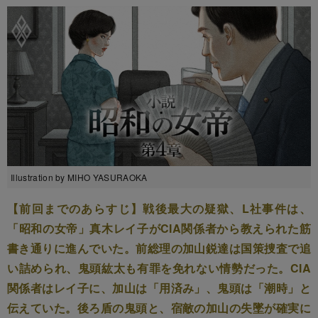
Illustration by MIHO YASURAOKA
【前回までのあらすじ】戦後最大の疑獄、L社事件は、
「昭和の女帝」真木レイ子がCIA関係者から教えられた筋
書き通りに進んでいた。前総理の加山鋭達は国策捜査で追
い詰められ、鬼頭紘太も有罪を免れない情勢だった。CIA
関係者はレイ子に、加山は「用済み」、鬼頭は「潮時」と
伝えていた。後ろ盾の鬼頭と、宿敵の加山の失墜が確実に