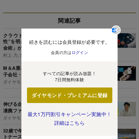
関連記事
クラウドバンク実質オーナーの“知られざる素
性”を明かす！上場企業を舞台にした「驚愕の錬
続きを読むには会員登録が必要です。
金術」が判明
会員の方は
ログイン
村上 力,ダイヤモンド編集部,重石岳史
M＆A業界が熱視線の「出物案件」、日立のあの
すべての記事が読み放題！
子会社・パナのあの事業…
7日間無料体験
ダイヤモンド編集部,杉本りうこ
ダイヤモンド・プレミアムに登録
伸びる企業・市場は「課題の重さ」で見極める！
凄腕ファンドマネージャー直伝のリサーチ術
最大1万円割引キャンペーン実施中！
ダイヤモンド編集部,山本 輝
詳細はこちら
32歳で年収3000万円超え！M＆Aキャピタルパー
トナーズの「賞与・報酬細則」独自入手…中身を