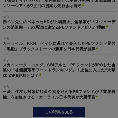
【独自】マレリへの「新再建案」の中身が判明！国際金融コ
ンソーシアムが2度目の提案も先行きは混迷
＃9
赤ペン先生のベネッセHDが上場廃止、創業家が「スウェーデ
ンの渋沢栄一」の系譜に連なるPEファンドと組んだ理由
＃8
カーライル、KKR、ベインに遅れて参入したPEファンド界の
「黒船」ブラックストーンの勝算を日本代表が開陳
＃7
スカイマーク、コメダ、SBIアルヒ…PEファンドがIPOした企
業の「株価騰落率ワーストランキング」！上位に入った“大撃
沈”のPE銘柄とは？
＃6
三菱、住友も対象に!?黄金期を迎えるPEファンドが「業界再
編」を加速させる！カーライル日本代表が大胆予言
この特集を見る