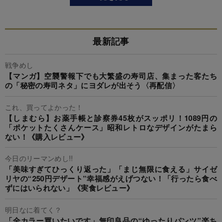
最新記事
戦争めし
【マンガ】空襲警報下でも大繁盛の寿司店、集まった客たち
の「秘密の寿司ネタ」にヨダレが出そう〈再配信〉
これ、買ってよかった！
【しまむら】お薬手帳と診察券45枚がスッポリ！1089円の
「ポケットたくさんケース」昭和レトロなデザインがたまら
ない！《購入レビュー》
今日のリーマンめし!!
「美味すぎてひっくり返った」「まじ無限に食える」サイゼ
リヤの“250円デザート”幸福感がえげつない！「行ったら食べ
ずにはいられない」《実食レビュー》
明日なに着てく？
「全カラー買いたいです」無印良品の“ゆったりパンツ”楽ち