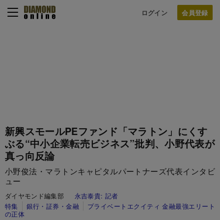
ログイン
新興スモールPEファンド「マラトン」にくす
ぶる“中小企業転売ビジネス”批判、小野代表が
真っ向反論
小野俊法・マラトンキャピタルパートナーズ代表インタビ
ュー
ダイヤモンド編集部
永吉泰貴:
記者
特集
銀行・証券・金融
プライベートエクイティ 金融最強エリート
の正体