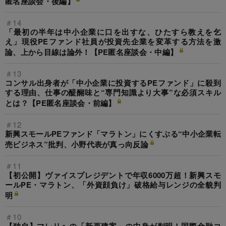
匿名座談会・後編】
＃14
「最初の半年は中小企業に口を出すな、ひたすら教えを乞
え」現役PEファンド社員が投資先企業を変革する方法を激
論、上から目線は論外！【PE匿名座談会・中編】
＃13
コンサル出身者が「中小企業に投資するPEファンド」に殺到
する理由、仕事の醍醐味と“専門知識より大事”な必須スキル
とは？【PE匿名座談会・前編】
＃12
新興スモールPEファンド「マラトン」にくすぶる“中小企業転
売ビジネス”批判、小野代表が真っ向反論
＃11
【初公開】ヴァイスプレジデントで年収6000万超！新興スモ
ールPE・マラトン、「外資顔負け」破格給与レンジの全貌判
明
＃10