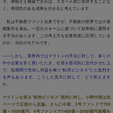
そ、体制さえ構築できれば、スター人材に依存することな
く、再現性のある成果を出せると考えています。
私は不動産ファンド出身ですが、不動産の世界では小規
模案件を束ね、一定のスキームに基づいて効率的に運用す
る手法があります。この考え方を企業投資に応用している
のが、当社のモデルです。
――しかし、業界内ではマラトンの手法に対して、多くの
中小企業を安く買いたたき、社長を形式的に交代させた上
で、短期間で売却し利益を稼ぐ“転売ビジネス”だと批判す
る声もあります。こうした見方に対して、どう答えます
か。
マラトンを巡る“転売ビジネス”批判に対し、小野代表は次
ページで正面から反論。さらに今後、3号ファンドで700
億～1000億円、4号ファンドで1400億～2000億円規模を