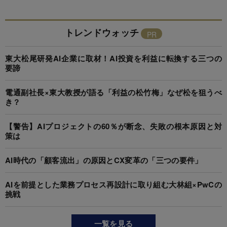
トレンドウォッチ
東大松尾研発AI企業に取材！AI投資を利益に転換する三つの
要諦
電通副社長×東大教授が語る「利益の松竹梅」なぜ松を狙うべ
き？
【警告】AIプロジェクトの60％が断念、失敗の根本原因と対
策は
AI時代の「顧客流出」の原因とCX変革の「三つの要件」
AIを前提とした業務プロセス再設計に取り組む大林組×PwCの
挑戦
一覧を見る