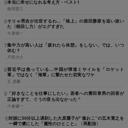
本当に幸せになれる考え方・ベスト1
柴田賢三
そりゃ秀吉が出世するわ…「格上」の柴田勝家を追い抜い
た〈根回し力〉がエグすぎた
今泉慎一
集中力が高い人は「疲れたら休憩」をしない。では、いつ
休む？
戸田大介
習近平は焦っている…中国が弾道ミサイルを「ロケット
軍」ではなく「海軍」に撃たせた切実なワケ
王 彦麟
「好きなことを仕事にしたい」若者への豊田章男の回答が
正論すぎて、ぐうの音も出なかった
小倉健一
対談に30分以上遅刻した大原麗子が“激おこ”の五木寛之を
一瞬で虜にした「魔性のひとこと」〈再配信〉