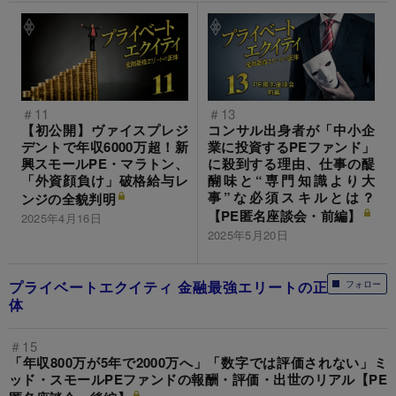
＃11
＃13
【初公開】ヴァイスプレジ
コンサル出身者が「中小企
デントで年収6000万超！新
業に投資するPEファンド」
興スモールPE・マラトン、
に殺到する理由、仕事の醍
「外資顔負け」破格給与レ
醐味と“専門知識より大
事”な必須スキルとは？
ンジの全貌判明
【PE匿名座談会・前編】
2025年4月16日
2025年5月20日
プライベートエクイティ 金融最強エリートの正
フォロー
体
＃15
「年収800万が5年で2000万へ」「数字では評価されない」ミ
ッド・スモールPEファンドの報酬・評価・出世のリアル【PE