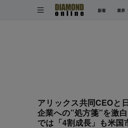
新着
業界
アリックス共同CEOと
企業への”処方箋”を激
では「4割成長」も米国市