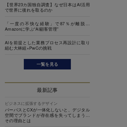
【世界23カ国独自調査】なぜ日本はAI活用
で世界に後れを取るのか
「一度の不快な経験」で87％が離脱…
Amazonに学ぶ“AI顧客管理”
AIを前提とした業務プロセス再設計に取り
組む大林組×PwCの挑戦
一覧を見る
最新記事
ビジネスに拡張するデザイン
パーパスとCXが一体化しないと、デジタル
空間でブランドが存在感を失ってしまう…
その理由とは