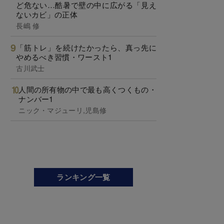
ど危ない…酷暑で壁の中に広がる「見え
ないカビ」の正体
長嶋 修
「筋トレ」を続けたかったら、真っ先に
やめるべき習慣・ワースト1
古川武士
人間の所有物の中で最も高くつくもの・
ナンバー1
ニック・マジューリ,児島修
ランキング一覧