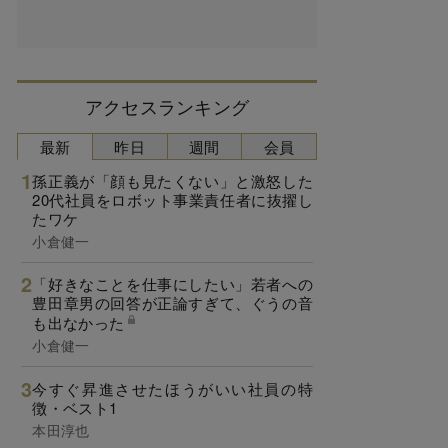
アクセスランキング
最新
昨日
週間
会員
孫正義が「顔も見たくない」と激怒した
20代社員をロボット事業責任者に抜擢し
たワケ
小倉健一
「好きなことを仕事にしたい」若者への
豊田章男の回答が正論すぎて、ぐうの音
も出なかった
小倉健一
今すぐ昇進させたほうがいい社員の特
徴・ベスト1
本田淳也