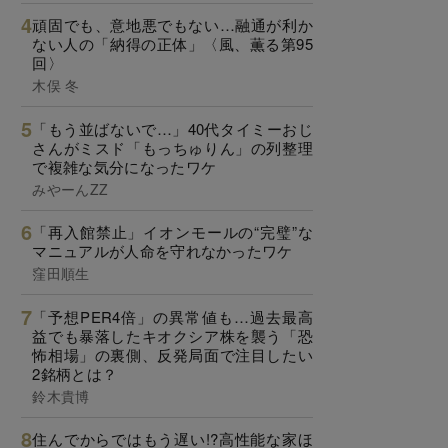
頑固でも、意地悪でもない…融通が利か
ない人の「納得の正体」〈風、薫る第95
回〉
木俣 冬
「もう並ばないで…」40代タイミーおじ
さんがミスド「もっちゅりん」の列整理
で複雑な気分になったワケ
みやーんZZ
「再入館禁止」イオンモールの“完璧”な
マニュアルが人命を守れなかったワケ
窪田順生
「予想PER4倍」の異常値も…過去最高
益でも暴落したキオクシア株を襲う「恐
怖相場」の裏側、反発局面で注目したい
2銘柄とは？
鈴木貴博
住んでからではもう遅い!?高性能な家ほ