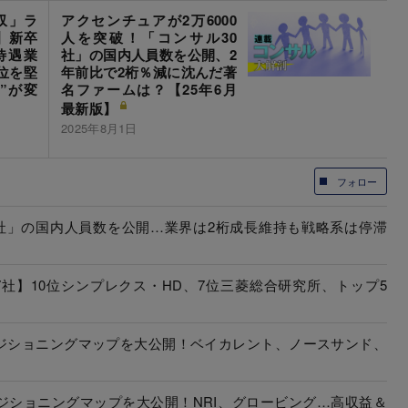
収」ラ
アクセンチュアが2万6000
】新卒
人を突破！「コンサル30
待遇業
社」の国内人員数を公開、2
位を堅
年前比で2桁％減に沈んだ著
”が変
名ファームは？【25年6月
最新版】
2025年8月1日
フォロー
3社」の国内人員数を公開…業界は2桁成長維持も戦略系は停滞
社】10位シンプレクス・HD、7位三菱総合研究所、トップ5
ポジショニングマップを大公開！ベイカレント、ノースサンド、
ジショニングマップを大公開！NRI、グロービング…高収益＆