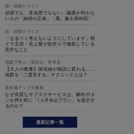
続・続朝ドライフ
頑固でも、意地悪でもない…融通が利かな
い人の「納得の正体」〈風、薫る第95回〉
続・続朝ドライフ
「なるべく考えないようにしています」朝
ドラ主演・見上愛が役作りで徹底している
意外なこと
地図で学ぶ「深読み」世界史
【大人の教養】国境線が物語に変わる……
地図を「二度見する」テクニックとは？
客単価アップ大事典
なぜ良質なサブスクサービスは、解約ボタ
ンを押す前に「1ヵ月休止プラン」を提示す
るのか？
最新記事一覧