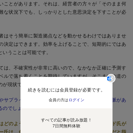
いことがあります。それは、経営者の方々が「そのまま何
難な状況下でも、しっかりとした意思決定を下すことが必
者はそう簡単に製造拠点などを動かせるわけではありませ
の決定はできます。効率を上げることで、短期的にではあ
ということは可能です。
ては、不確実性が非常に高いので、なかなか正確に予測す
ベルで落ち着くことを期待していますが、そこまでの道の
のが現状です。
続きを読むには会員登録が必要です。
やサプライチェーン上の合理化など、さまざまな文脈があ
会員の方は
ログイン
るのでしょうか。
すべての記事が読み放題！
はどのようなアプローチができるか、ガーフィールド氏が
7日間無料体験
ー氏は、台頭する生成AIについて「未成熟な領域」だと指