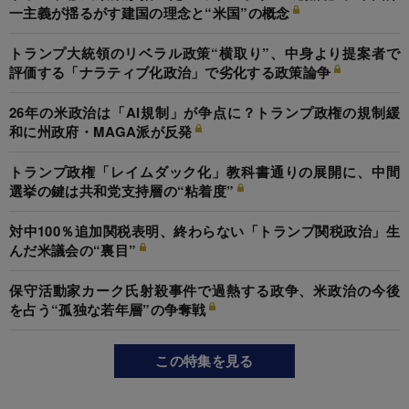
一主義が揺るがす建国の理念と“米国”の概念
トランプ大統領のリベラル政策“横取り”、中身より提案者で
評価する「ナラティブ化政治」で劣化する政策論争
26年の米政治は「AI規制」が争点に？トランプ政権の規制緩
和に州政府・MAGA派が反発
トランプ政権「レイムダック化」教科書通りの展開に、中間
選挙の鍵は共和党支持層の“粘着度”
対中100％追加関税表明、終わらない「トランプ関税政治」生
んだ米議会の“裏目”
保守活動家カーク氏射殺事件で過熱する政争、米政治の今後
を占う“孤独な若年層”の争奪戦
この特集を見る