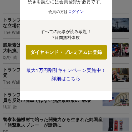
続きを読むには会員登録が必要です。
あなたにおすすめ
会員の方は
ログイン
トランプ氏の反・気候変動政策、石油大手は厄介
な立場に
すべての記事が読み放題！
The Wall Street Journal
7日間無料体験
脱炭素は「もしハリ」で加速し「もしトラ」なら
大転換、分岐点に立つアメリカの環境政策
ダイヤモンド・プレミアムに登録
塩野 誠
トランプ氏が進める規制緩和、規模は歴史的新次
最大1万円割引キャンペーン実施中！
元
詳細はこちら
The Wall Street Journal
トランプ政権「インフレ抑制法廃止」は共和党議
員も反対!?簡単ではない脱炭素政策の“破壊”
諸富 徹
警察装備機材で培った開発力から生まれた純国産
「熊撃退スプレー」が話題に
PR