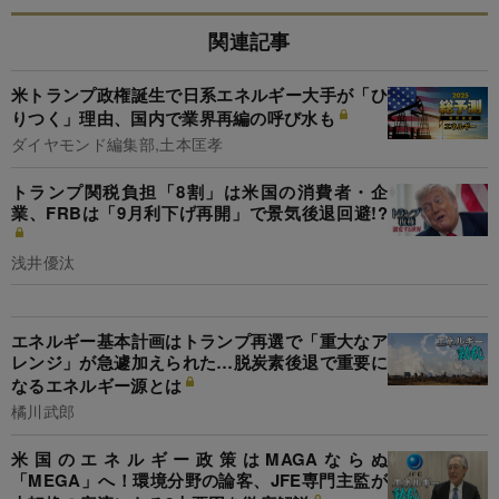
関連記事
米トランプ政権誕生で日系エネルギー大手が「ひ
りつく」理由、国内で業界再編の呼び水も
ダイヤモンド編集部,土本匡孝
トランプ関税負担「8割」は米国の消費者・企
業、FRBは「9月利下げ再開」で景気後退回避!?
浅井優汰
エネルギー基本計画はトランプ再選で「重大なア
レンジ」が急遽加えられた…脱炭素後退で重要に
なるエネルギー源とは
橘川武郎
米国のエネルギー政策はMAGAならぬ
「MEGA」へ！環境分野の論客、JFE専門主監が