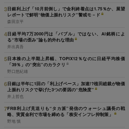
日銀利上げ「10月前倒し」で金利終着点は1.75％か、展望
レポートで鮮明“物価上振れリスク”警戒モ－ド
森田京平
日経平均7万2000円は「バブル」ではない、AI銘柄によ
る“市場の歪み”論も的外れな理由
井出真吾
日本株の上半期上昇幅、TOPIX12％なのに日経平均株価
「39％」の“突出”のカラクリ
野口悠紀雄
日銀は半年に1回の「利上げペース」加速!?植田総裁が物価
上振れリスクで挙げた3つの要因の“危険度”
井上哲也
FRB利上げ見送りも“タカ派”発信のウォーシュ議長の戦
略、実質金利で市場を締める「株安インフレ抑制策」
野地 慎