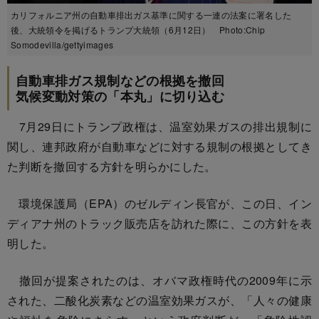
カリフォルニア州の自動車排出ガス基準に関する一連の法案に署名した
後、大統領令を掲げるトランプ大統領（6月12日） Photo:Chip
Somodevilla/gettyimages
自動車排ガス規制などの根拠を撤回
気候変動対策の「本丸」に切り込む
7月29日にトランプ政権は、温室効果ガスの排出規制に
関し、連邦政府が自動車などに対する規制の根拠としてき
た判断を撤回する方針を明らかにした。
環境保護局（EPA）のゼルディン長官が、この日、イン
ディアナ州のトラック販売店を訪れた際に、この方針を表
明した。
撤回が提案されたのは、オバマ政権時代の2009年に示
された、二酸化炭素などの温室効果ガスが、「人々の健康