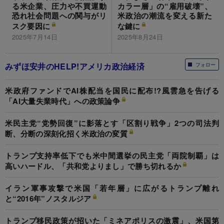
る米企業、圧力や不買運動
カラー層」の“雇用破壊”、
恐れ社会問題への関与がリ
米政治の潮流を変える新た
スク要因に
な鍵に
2025年7月14日
2025年8月24日
みずほ安井のHELP!アメリカ政治経済
フォロー
米政府ファンドでAI株配当を国民に配布!?風雲急を告げる
「AI大量失業時代」への政策論争
米民主党“党勢回復”に影落とす「区割り戦争」2つの司法判
断、分断の深刻化招く米政治の変質
トランプ支持率低下でも米中間選挙の民主党「両院制覇」は
高いハードル、「共和党よりまし」で勝ち切れるか
イラン軍事攻撃で米国「若年層」に広がるトランプ離れ
と“2016年”ノスタルジア
トランプ移民政策が招いた「ミネアポリスの激震」、米国第