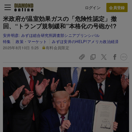
ログイン
米政府が温室効果ガスの「危険性認定」撤
回、“トランプ規制緩和”本格化の号砲か!?
安井明彦:
みずほ総合研究所調査部シニアプリンシパル
特集
政策・マーケット
みずほ安井のHELP!アメリカ政治経済
2025年8月10日 5:25
有料会員限定