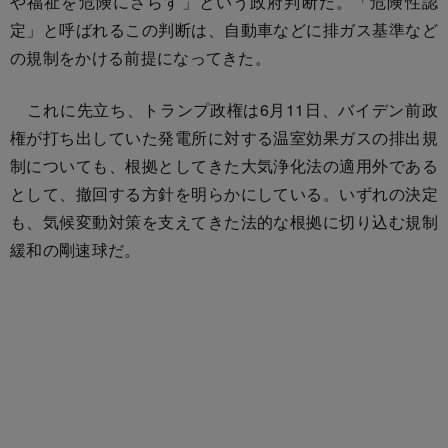
や福祉を危険にさらす」という政府判断だ。「危険性認
定」と呼ばれるこの判断は、自動車などに排ガス基準など
の規制をかける前提になってきた。
これに先立ち、トランプ政権は6月11日、バイデン前政
権が打ち出していた発電所に対する温室効果ガスの排出規
制についても、根拠としてきた大気浄化法の適用外である
として、撤回する方針を明らかにしている。いずれの決定
も、気候変動対策を支えてきた法的な根拠に切り込む規制
緩和の剛速球だ。