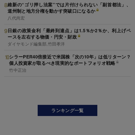
維新の“ゴリ押し法案”では片付けられない「副首都法」、
道州制と地方分権を動かす突破口になるか
八代尚宏
日銀の政策金利「最終到達点」は1.5％か2％か、利上げペ
ースを左右する物価・円安・財政
ダイヤモンド編集部,竹田孝洋
シラーPER40倍接近で米国株「次の10年」は低リターン？
個人投資家が取るべき現実的なポートフォリオ戦略
竹中正治
ランキング一覧