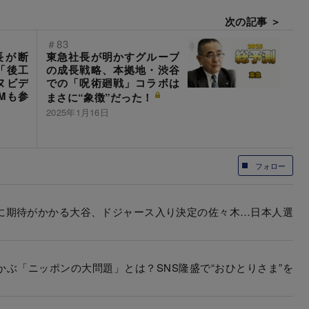
次の記事 ＞
＃83
長が断
東急社長が明かすグループ
「後工
の成長戦略、本拠地・渋谷
ヌビデ
での「呪術廻戦」コラボは
Mも参
まさに“象徴”だった！
2025年1月16日
フォロー
賞に期待がかかる大谷、ドジャース入り決定の佐々木…日本人選
かぶ「ニッポンの大問題」とは？SNS隆盛で“おひとりさま”を