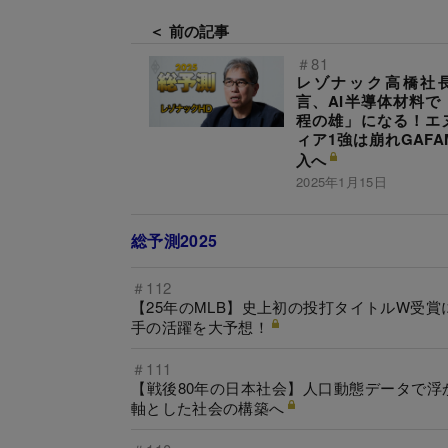
＜ 前の記事
＃81
レゾナック高橋社
言、AI半導体材料で
程の雄」になる！エ
ィア1強は崩れGAFA
入へ
2025年1月15日
総予測2025
＃112
【25年のMLB】史上初の投打タイトルW受
手の活躍を大予想！
＃111
【戦後80年の日本社会】人口動態データで浮
軸とした社会の構築へ