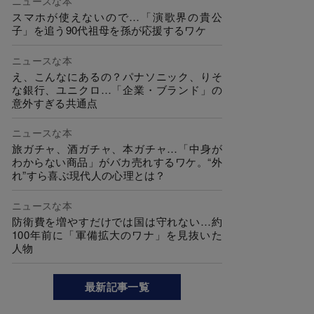
ニュースな本
スマホが使えないので…「演歌界の貴公
子」を追う90代祖母を孫が応援するワケ
ニュースな本
え、こんなにあるの？パナソニック、りそ
な銀行、ユニクロ…「企業・ブランド」の
意外すぎる共通点
ニュースな本
旅ガチャ、酒ガチャ、本ガチャ…「中身が
わからない商品」がバカ売れするワケ。“外
れ”すら喜ぶ現代人の心理とは？
ニュースな本
防衛費を増やすだけでは国は守れない…約
100年前に「軍備拡大のワナ」を見抜いた
人物
最新記事一覧