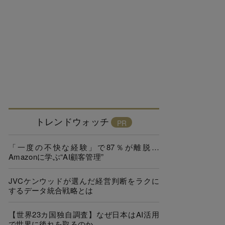
トレンドウォッチ
「一度の不快な経験」で87％が離脱…
Amazonに学ぶ“AI顧客管理”
JVCケンウッドが選んだ経営判断をラクに
するデータ統合戦略とは
【世界23カ国独自調査】なぜ日本はAI活用
で世界に後れを取るのか