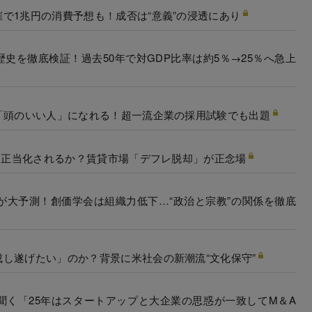
で1兆円の消費予想も！成否は“意義”の浸透にあり
史を徹底検証！過去50年で対GDP比率は約5％→25％へ急上
「頭のいい人」になれる！超一流企業の採用試験でも出題
”は正当化されるか？賃貸市場「デフレ脱却」が正念場
が大予測！創価学会は組織力低下…“政治と宗教”の関係を徹底
し遂げたい」のか？背景に米社会の新潮流“文化保守”
聞く「25年はスタートアップと大企業の思惑が一致してM＆A