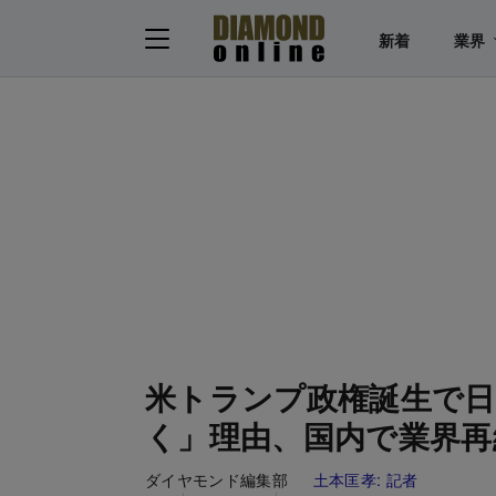
新着
業界
米トランプ政権誕生で
く」理由、国内で業界再
ダイヤモンド編集部
土本匡孝:
記者