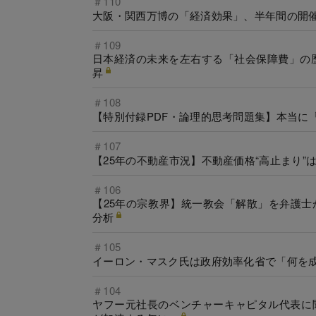
＃110
大阪・関西万博の「経済効果」、半年間の開催
＃109
日本経済の未来を左右する「社会保障費」の歴
昇
＃108
【特別付録PDF・論理的思考問題集】本当に
＃107
【25年の不動産市況】不動産価格“高止まり
＃106
【25年の宗教界】統一教会「解散」を弁護士
分析
＃105
イーロン・マスク氏は政府効率化省で「何を成
＃104
ヤフー元社長のベンチャーキャピタル代表に