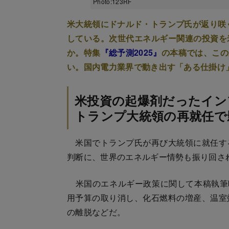
Photo:123RF
米大統領にドナルド・トランプ氏が返り咲く
している。次世代エネルギー関連の投資を
か。特集
『総予測2025』
の本稿では、この
い。国内電力業界で動き出す「ある仕掛け
米投資の起爆剤だったイン
トランプ大統領の再就任で
米国でトランプ氏が再び大統領に就任す
判断に、世界のエネルギー情勢も振り回さ
米国のエネルギー政策に関して本稿執筆時
用予算の取り消し、化石燃料の増産、温室
の離脱などだ。