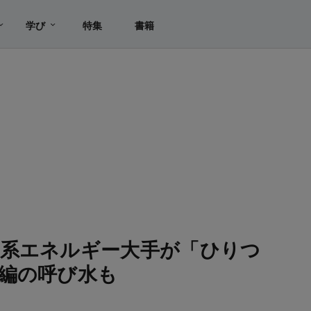
学び
特集
書籍
日系エネルギー大手が「ひりつ
編の呼び水も