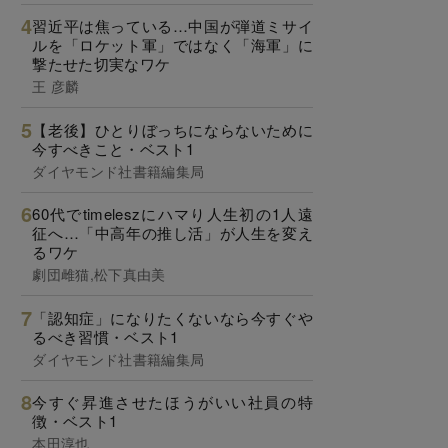
習近平は焦っている…中国が弾道ミサイ
ルを「ロケット軍」ではなく「海軍」に
撃たせた切実なワケ
王 彦麟
【老後】ひとりぼっちにならないために
今すべきこと・ベスト1
ダイヤモンド社書籍編集局
60代でtimeleszにハマり人生初の1人遠
征へ…「中高年の推し活」が人生を変え
るワケ
劇団雌猫,松下真由美
「認知症」になりたくないなら今すぐや
るべき習慣・ベスト1
ダイヤモンド社書籍編集局
今すぐ昇進させたほうがいい社員の特
徴・ベスト1
本田淳也