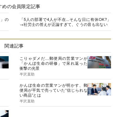
すめの会員限定記事
層」の
「5人の部署で4人が不在...そんな日に有休OK?」
】
→社労士の答えが正論すぎて、ぐうの音も出ない
関連記事
こりゃダメだ…郵便局の営業マンが
「かんぽ生命の研修」で呆れ返った
衝撃の光景
半沢直助
かんぽ生命の営業マンが明かす、郵
便局が平気で売っていた“信じられな
い商品”とは
半沢直助