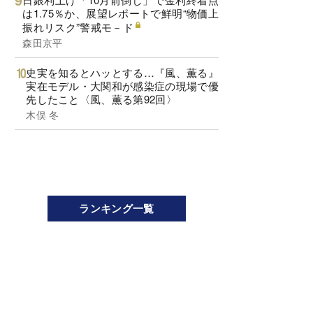
は1.75％か、展望レポートで鮮明“物価上
振れリスク”警戒モ－ド
森田京平
史実を知るとハッとする…『風、薫る』
実在モデル・大関和が感染症の現場で優
先したこと〈風、薫る第92回〉
木俣 冬
ランキング一覧