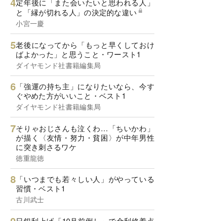
定年後に「また会いたいと思われる人」
と「縁が切れる人」の決定的な違い
小宮一慶
老後になってから「もっと早くしておけ
ばよかった」と思うこと・ワースト1
ダイヤモンド社書籍編集局
「強運の持ち主」になりたいなら、今す
ぐやめた方がいいこと・ベスト1
ダイヤモンド社書籍編集局
そりゃおじさんも泣くわ…「ちいかわ」
が描く〈友情・努力・貧困〉が中年男性
に突き刺さるワケ
徳重龍徳
「いつまでも若々しい人」がやっている
習慣・ベスト1
古川武士
日銀利上げ「10月前倒し」で金利終着点