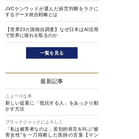
JVCケンウッドが選んだ経営判断をラクに
するデータ統合戦略とは
【世界23カ国独自調査】なぜ日本はAI活用
で世界に後れを取るのか
一覧を見る
最新記事
ニュースな本
新しい提案に「抵抗する人」をあっさり動
かす方法
ブラックジャックによろしく
「私は被害者なのよ」差別的発言を叫ぶ“被
害女性”を一刀両断した医師の言葉【マン