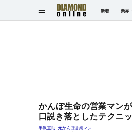
新着
業界
かんぽ生命の営業マンが「
口説き落としたテクニ
半沢直助:
元かんぽ営業マン