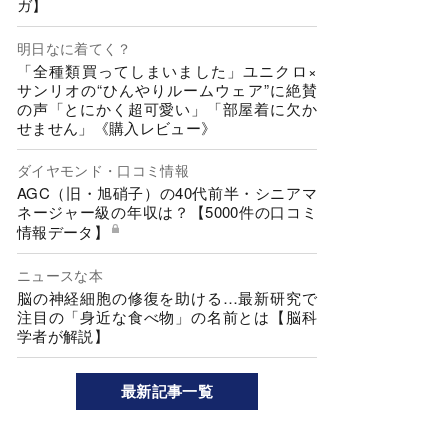
ガ】
明日なに着てく？
「全種類買ってしまいました」ユニクロ×
サンリオの“ひんやりルームウェア”に絶賛
の声「とにかく超可愛い」「部屋着に欠か
せません」《購入レビュー》
ダイヤモンド・口コミ情報
AGC（旧・旭硝子）の40代前半・シニアマ
ネージャー級の年収は？【5000件の口コミ
情報データ】
ニュースな本
脳の神経細胞の修復を助ける…最新研究で
注目の「身近な食べ物」の名前とは【脳科
学者が解説】
最新記事一覧